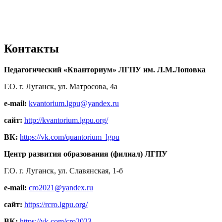
Контакты
Педагогический «Кванториум» ЛГПУ им. Л.М.Лоповка
Г.О. г. Луганск, ул. Матросова, 4а
e-mail:
kvantorium.lgpu@yandex.ru
сайт:
http://kvantorium.lgpu.org/
ВК:
https://vk.com/quantorium_lgpu
Центр развития образования (филиал) ЛГПУ
Г.О. г. Луганск, ул. Славянская, 1-б
e-mail:
cro2021@yandex.ru
сайт:
https://rcro.lgpu.org/
ВК:
https://vk.com/cro2023