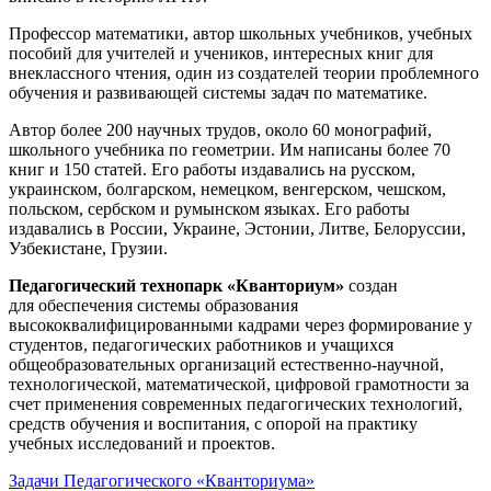
Профессор математики, автор школьных учебников, учебных
пособий для учителей и учеников, интересных книг для
внеклассного чтения, один из создателей теории проблемного
обучения и развивающей системы задач по математике.
Автор более 200 научных трудов, около 60 монографий,
школьного учебника по геометрии. Им написаны более 70
книг и 150 статей. Его работы издавались на русском,
украинском, болгарском, немецком, венгерском, чешском,
польском, сербском и румынском языках. Его работы
издавались в России, Украине, Эстонии, Литве, Белоруссии,
Узбекистане, Грузии.
Педагогический технопарк «Кванториум»
создан
для
обеспечения системы образования
высококвалифицированными кадрами через формирование у
студентов, педагогических работников и учащихся
общеобразовательных организаций естественно-научной,
технологической, математической, цифровой грамотности за
счет применения современных педагогических технологий,
средств обучения и воспитания, с опорой на практику
учебных исследований и проектов.
Задачи Педагогического «Кванториума»