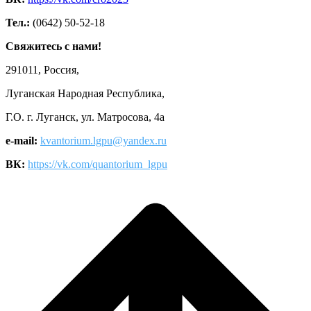
Тел.:
(0642) 50-52-18
Свяжитесь с нами!
291011, Россия,
Луганская Народная Республика,
Г.О. г. Луганск, ул. Матросова, 4а
e-mail:
kvantorium.lgpu@yandex.ru
ВК:
https://vk.com/quantorium_lgpu