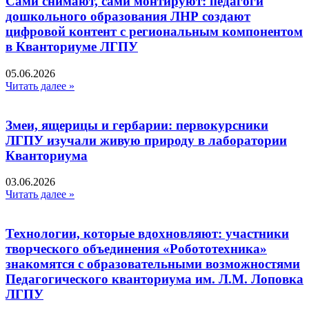
Сами снимают, сами монтируют: педагоги
дошкольного образования ЛНР создают
цифровой контент с региональным компонентом
в Кванториуме ЛГПУ​
05.06.2026
Читать далее »
Змеи, ящерицы и гербарии: первокурсники
ЛГПУ изучали живую природу в лаборатории
Кванториума
03.06.2026
Читать далее »
Технологии, которые вдохновляют: участники
творческого объединения «Робототехника»
знакомятся с образовательными возможностями
Педагогического кванториума им. Л.М. Лоповка
ЛГПУ