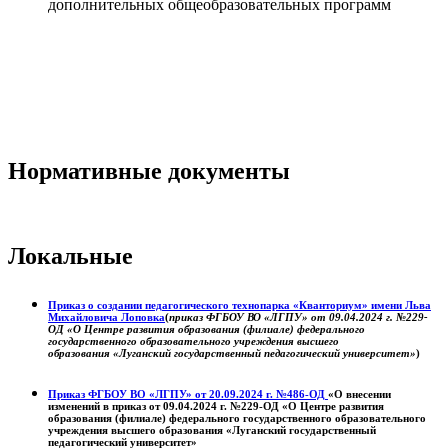
дополнительных общеобразовательных программ
Нормативные документы
Локальные
Приказ о создании педагогического технопарка «Кванториум» имени Льва
Михайловича Лоповка
(
приказ ФГБОУ ВО «ЛГПУ» от 09.04.2024 г. №229-
ОД «О Центре развития образования (филиале) федерального
государственного образовательного учреждения высшего
образования «Луганский государственный педагогический университет»
)
Приказ ФГБОУ ВО «ЛГПУ» от 20.09.2024 г. №486-ОД
«О внесении
изменений в приказ от 09.04.2024 г. №229-ОД «О Центре развития
образования (филиале) федерального государственного образовательного
учреждения высшего образования «Луганский государственный
педагогический университет»