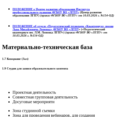
ПОЛОЖЕНИЕ о
Центре развития образования
Института
профессионального развития ФГБОУ ВО «ЛГПУ»
(Центр развития
образования ЛГПУ)
(приказ ФГБОУ ВО «ЛГПУ» от 10.03.2026 г. №154-ОД)
ПОЛОЖЕНИЕ об отделе «Педагогический технопарк «Кванториум» имени
Льва Михайловича Лоповка»
ФГБОУ ВО «ЛГПУ
» («Педагогический
кванториум им. Л.М. Лоповка ЛГПУ»)
(приказ ФГБОУ ВО «ЛГПУ» от
10.03.2026 г. №154-ОД)
Материально-техническая база
1.7 Коворкинг (Зал)
1.9 Студия для записи образовательного контента
Проектная деятельность
Совместная групповая деятельность
Досуговые мероприяти
Зона студииной съемки
Зона для проведения вебинаров, для создания