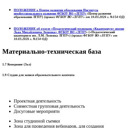
ПОЛОЖЕНИЕ о
Центре развития образования
Института
профессионального развития ФГБОУ ВО «ЛГПУ»
(Центр развития
образования ЛГПУ)
(приказ ФГБОУ ВО «ЛГПУ» от 10.03.2026 г. №154-ОД)
ПОЛОЖЕНИЕ об отделе «Педагогический технопарк «Кванториум» имени
Льва Михайловича Лоповка»
ФГБОУ ВО «ЛГПУ
» («Педагогический
кванториум им. Л.М. Лоповка ЛГПУ»)
(приказ ФГБОУ ВО «ЛГПУ» от
10.03.2026 г. №154-ОД)
Материально-техническая база
1.7 Коворкинг (Зал)
1.9 Студия для записи образовательного контента
Проектная деятельность
Совместная групповая деятельность
Досуговые мероприяти
Зона студииной съемки
Зона для проведения вебинаров, для создания