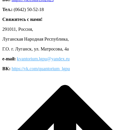
Тел.:
(0642) 50-52-18
Свяжитесь с нами!
291011, Россия,
Луганская Народная Республика,
Г.О. г. Луганск, ул. Матросова, 4а
e-mail:
kvantorium.lgpu@yandex.ru
ВК:
https://vk.com/quantorium_lgpu