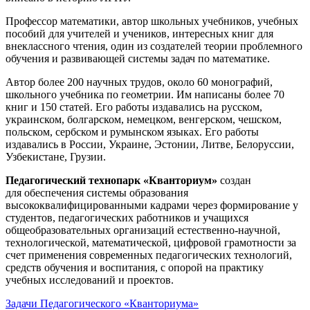
Профессор математики, автор школьных учебников, учебных
пособий для учителей и учеников, интересных книг для
внеклассного чтения, один из создателей теории проблемного
обучения и развивающей системы задач по математике.
Автор более 200 научных трудов, около 60 монографий,
школьного учебника по геометрии. Им написаны более 70
книг и 150 статей. Его работы издавались на русском,
украинском, болгарском, немецком, венгерском, чешском,
польском, сербском и румынском языках. Его работы
издавались в России, Украине, Эстонии, Литве, Белоруссии,
Узбекистане, Грузии.
Педагогический технопарк «Кванториум»
создан
для
обеспечения системы образования
высококвалифицированными кадрами через формирование у
студентов, педагогических работников и учащихся
общеобразовательных организаций естественно-научной,
технологической, математической, цифровой грамотности за
счет применения современных педагогических технологий,
средств обучения и воспитания, с опорой на практику
учебных исследований и проектов.
Задачи Педагогического «Кванториума»