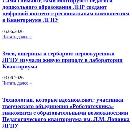
Сами снимают, сами монтируют: педагоги
дошкольного образования ЛНР создают
цифровой контент с региональным компонентом
в Кванториуме ЛГПУ​
05.06.2026
Читать далее »
Змеи, ящерицы и гербарии: первокурсники
ЛГПУ изучали живую природу в лаборатории
Кванториума
03.06.2026
Читать далее »
Технологии, которые вдохновляют: участники
творческого объединения «Робототехника»
знакомятся с образовательными возможностями
Педагогического кванториума им. Л.М. Лоповка
ЛГПУ