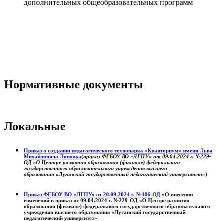
дополнительных общеобразовательных программ
Нормативные документы
Локальные
Приказ о создании педагогического технопарка «Кванториум» имени Льва
Михайловича Лоповка
(
приказ ФГБОУ ВО «ЛГПУ» от 09.04.2024 г. №229-
ОД «О Центре развития образования (филиале) федерального
государственного образовательного учреждения высшего
образования «Луганский государственный педагогический университет»
)
Приказ ФГБОУ ВО «ЛГПУ» от 20.09.2024 г. №486-ОД
«О внесении
изменений в приказ от 09.04.2024 г. №229-ОД «О Центре развития
образования (филиале) федерального государственного образовательного
учреждения высшего образования «Луганский государственный
педагогический университет»