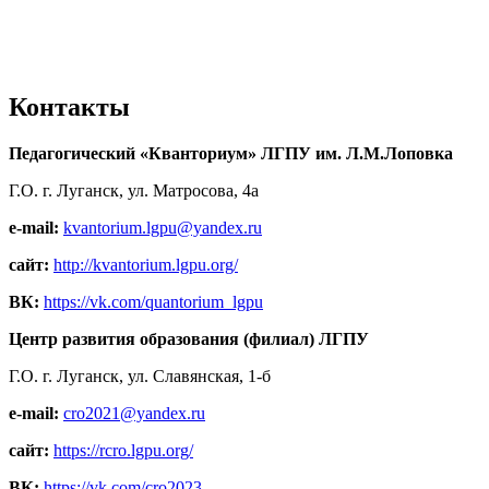
Контакты
Педагогический «Кванториум» ЛГПУ им. Л.М.Лоповка
Г.О. г. Луганск, ул. Матросова, 4а
e-mail:
kvantorium.lgpu@yandex.ru
сайт:
http://kvantorium.lgpu.org/
ВК:
https://vk.com/quantorium_lgpu
Центр развития образования (филиал) ЛГПУ
Г.О. г. Луганск, ул. Славянская, 1-б
e-mail:
cro2021@yandex.ru
сайт:
https://rcro.lgpu.org/
ВК:
https://vk.com/cro2023