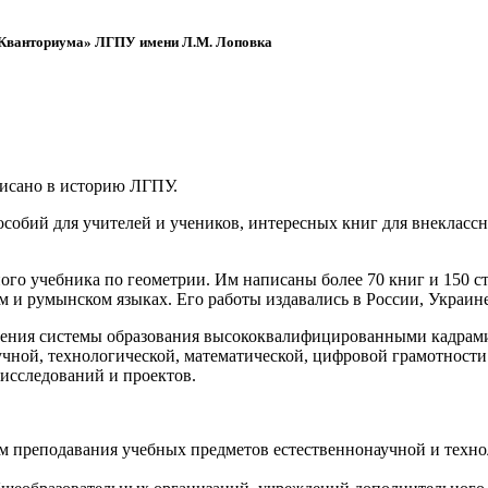
 «Кванториума» ЛГПУ имени Л.М. Лоповка
писано в историю ЛГПУ.
обий для учителей и учеников, интересных книг для внеклассно
ого учебника по геометрии. Им написаны более 70 книг и 150 ст
м и румынском языках. Его работы издавались в России, Украине
ения системы образования высококвалифицированными кадрами 
чной, технологической, математической, цифровой грамотности
х исследований и проектов.
ям преподавания учебных предметов естественнонаучной и техн