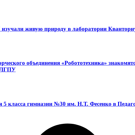
 изучали живую природу в лаборатории Квантор
орческого объединения «Робототехника» знакомят
а ЛГПУ
я 5 класса гимназии №30 им. Н.Т. Фесенко в Педа