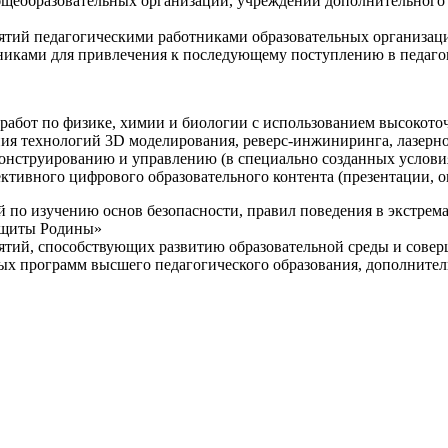
щеобразовательных организаций, учреждений дополнительного 
ятий педагогическими работниками образовательных организаци
никами для привлечения к последующему поступлению в педаго
 работ по физике, химии и биологии с использованием высокот
ния технологий 3D моделирования, реверс-инжиниринга, лазерн
конструированию и управлению (в специально созданных услов
ективного цифрового образовательного контента (презентации,
й по изучению основ безопасности, правил поведения в экстрем
защиты Родины»
иятий, способствующих развитию образовательной среды и сове
ных программ высшего педагогического образования, дополнит