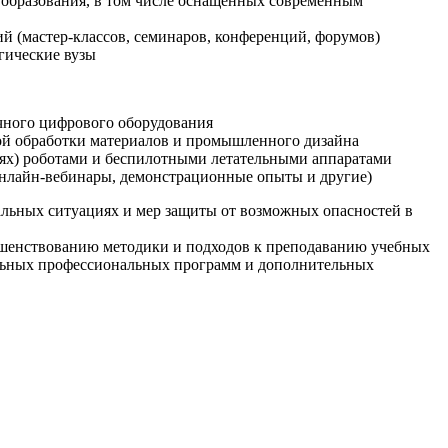
образования, в том числе оснащенных современным
й (мастер-классов, семинаров, конференций, форумов)
гические вузы
очного цифрового оборудования
ой обработки материалов и промышленного дизайна
иях) роботами и беспилотными летательными аппаратами
 онлайн-вебинары, демонстрационные опыты и другие)
альных ситуациях и мер защиты от возможных опасностей в
ршенствованию методики и подходов к преподаванию учебных
ельных профессиональных программ и дополнительных