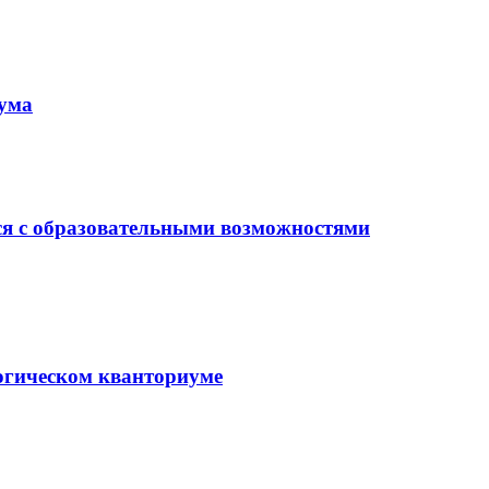
иума
ся с образовательными возможностями
гогическом кванториуме