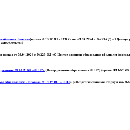
Михайловича Лоповка
(
приказ ФГБОУ ВО «ЛГПУ» от 09.04.2024 г. №229-ОД «О Центре ра
й университет»
)
 в приказ от 09.04.2024 г. №229-ОД «О Центре развития образования (филиале) федер
о развития ФГБОУ ВО «ЛГПУ»
(Центр развития образования ЛГПУ)
(приказ ФГБОУ ВО 
ьва Михайловича Лоповка»
ФГБОУ ВО «ЛГПУ
» («Педагогический кванториум им. Л