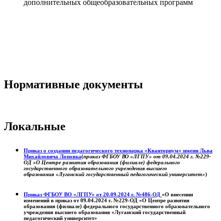
дополнительных общеобразовательных программ
Нормативные документы
Локальные
Приказ о создании педагогического технопарка «Кванториум» имени Льва
Михайловича Лоповка
(
приказ ФГБОУ ВО «ЛГПУ» от 09.04.2024 г. №229-
ОД «О Центре развития образования (филиале) федерального
государственного образовательного учреждения высшего
образования «Луганский государственный педагогический университет»
)
Приказ ФГБОУ ВО «ЛГПУ» от 20.09.2024 г. №486-ОД
«О внесении
изменений в приказ от 09.04.2024 г. №229-ОД «О Центре развития
образования (филиале) федерального государственного образовательного
учреждения высшего образования «Луганский государственный
педагогический университет»