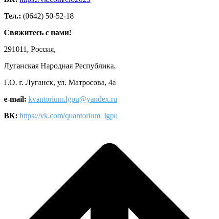
Тел.:
(0642) 50-52-18
Свяжитесь с нами!
291011, Россия,
Луганская Народная Республика,
Г.О. г. Луганск, ул. Матросова, 4а
e-mail:
kvantorium.lgpu@yandex.ru
ВК:
https://vk.com/quantorium_lgpu