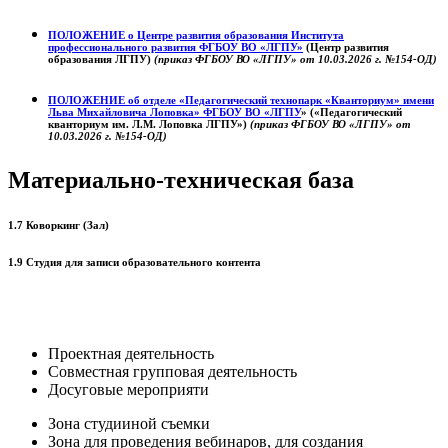
ПОЛОЖЕНИЕ о
Центре развития образования
Института
профессионального развития ФГБОУ ВО «ЛГПУ»
(Центр развития
образования ЛГПУ)
(приказ ФГБОУ ВО «ЛГПУ» от 10.03.2026 г. №154-ОД)
ПОЛОЖЕНИЕ об отделе «Педагогический технопарк «Кванториум» имени
Льва Михайловича Лоповка»
ФГБОУ ВО «ЛГПУ
» («Педагогический
кванториум им. Л.М. Лоповка ЛГПУ»)
(приказ ФГБОУ ВО «ЛГПУ» от
10.03.2026 г. №154-ОД)
Материально-техническая база
1.7 Коворкинг (Зал)
1.9 Студия для записи образовательного контента
Проектная деятельность
Совместная групповая деятельность
Досуговые мероприяти
Зона студииной съемки
Зона для проведения вебинаров, для создания