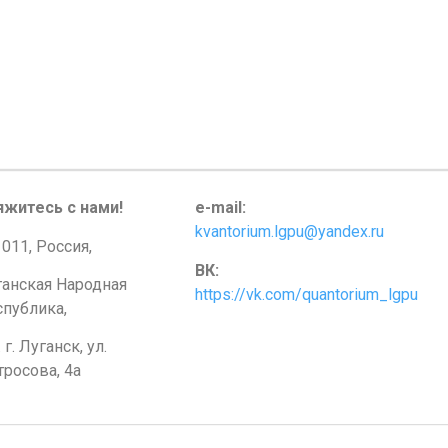
яжитесь с нами!
e-mail:
kvantorium.lgpu@yandex.ru
011, Россия,
ВК:
ганская Народная
https://vk.com/quantorium_lgpu
спублика,
. г. Луганск, ул.
росова, 4а