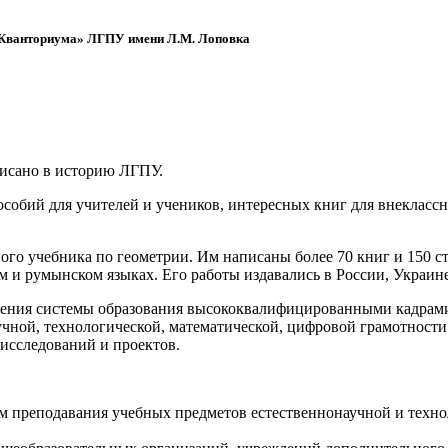
 «Кванториума» ЛГПУ имени Л.М. Лоповка
писано в историю ЛГПУ.
обий для учителей и учеников, интересных книг для внеклассно
ого учебника по геометрии. Им написаны более 70 книг и 150 ст
м и румынском языках. Его работы издавались в России, Украине
ения системы образования высококвалифицированными кадрами 
чной, технологической, математической, цифровой грамотности
х исследований и проектов.
ям преподавания учебных предметов естественнонаучной и техн