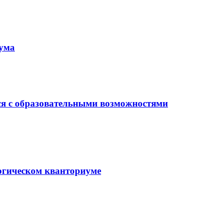
иума
ся с образовательными возможностями
гогическом кванториуме