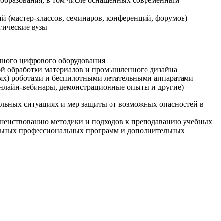
образования, в том числе оснащенных современным
й (мастер-классов, семинаров, конференций, форумов)
гические вузы
очного цифрового оборудования
ой обработки материалов и промышленного дизайна
иях) роботами и беспилотными летательными аппаратами
 онлайн-вебинары, демонстрационные опыты и другие)
альных ситуациях и мер защиты от возможных опасностей в
ршенствованию методики и подходов к преподаванию учебных
ельных профессиональных программ и дополнительных