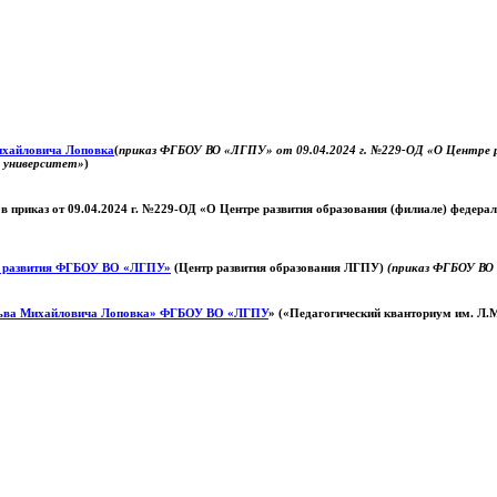
Михайловича Лоповка
(
приказ ФГБОУ ВО «ЛГПУ» от 09.04.2024 г. №229-ОД «О Центре ра
й университет»
)
 в приказ от 09.04.2024 г. №229-ОД «О Центре развития образования (филиале) федер
о развития ФГБОУ ВО «ЛГПУ»
(Центр развития образования ЛГПУ)
(приказ ФГБОУ ВО 
ьва Михайловича Лоповка»
ФГБОУ ВО «ЛГПУ
» («Педагогический кванториум им. Л