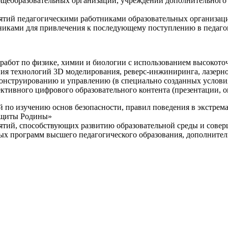
щеобразовательных организаций, учреждений дополнительного 
ятий педагогическими работниками образовательных организаци
никами для привлечения к последующему поступлению в педаго
 работ по физике, химии и биологии с использованием высокот
ния технологий 3D моделирования, реверс-инжиниринга, лазерн
конструированию и управлению (в специально созданных услов
ективного цифрового образовательного контента (презентации,
й по изучению основ безопасности, правил поведения в экстрем
защиты Родины»
иятий, способствующих развитию образовательной среды и сове
ных программ высшего педагогического образования, дополнит