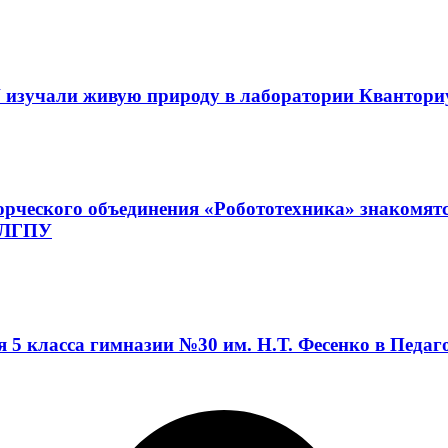
 изучали живую природу в лаборатории Квантор
орческого объединения «Робототехника» знакомят
а ЛГПУ
я 5 класса гимназии №30 им. Н.Т. Фесенко в Педа