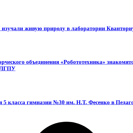
 изучали живую природу в лаборатории Квантор
орческого объединения «Робототехника» знакомят
а ЛГПУ
я 5 класса гимназии №30 им. Н.Т. Фесенко в Педа