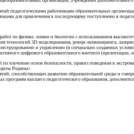
щеобразовательных организаций, учреждений дополнительного 
ятий педагогическими работниками образовательных организаци
никами для привлечения к последующему поступлению в педаго
 работ по физике, химии и биологии с использованием высокот
ния технологий 3D моделирования, реверс-инжиниринга, лазерн
конструированию и управлению (в специально созданных услов
ективного цифрового образовательного контента (презентации,
й по изучению основ безопасности, правил поведения в экстрем
защиты Родины»
иятий, способствующих развитию образовательной среды и сове
ных программ высшего педагогического образования, дополнит