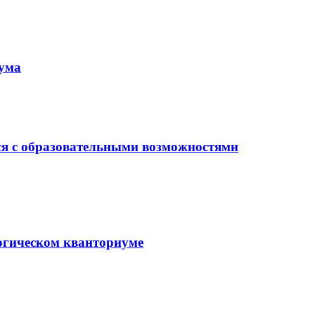
иума
ся с образовательными возможностями
гогическом кванториуме