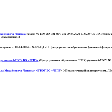
Михайловича Лоповка
(
приказ ФГБОУ ВО «ЛГПУ» от 09.04.2024 г. №229-ОД «О Центре ра
й университет»
)
 в приказ от 09.04.2024 г. №229-ОД «О Центре развития образования (филиале) федер
о развития ФГБОУ ВО «ЛГПУ»
(Центр развития образования ЛГПУ)
(приказ ФГБОУ ВО 
ьва Михайловича Лоповка»
ФГБОУ ВО «ЛГПУ
» («Педагогический кванториум им. Л