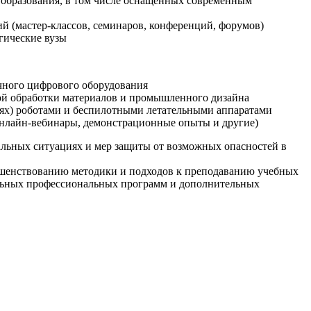
образования, в том числе оснащенных современным
й (мастер-классов, семинаров, конференций, форумов)
гические вузы
очного цифрового оборудования
ой обработки материалов и промышленного дизайна
иях) роботами и беспилотными летательными аппаратами
 онлайн-вебинары, демонстрационные опыты и другие)
альных ситуациях и мер защиты от возможных опасностей в
ршенствованию методики и подходов к преподаванию учебных
ельных профессиональных программ и дополнительных