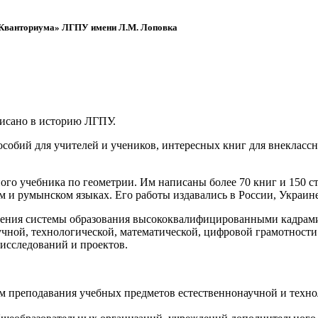
 «Кванториума» ЛГПУ имени Л.М. Лоповка
писано в историю ЛГПУ.
обий для учителей и учеников, интересных книг для внеклассно
ого учебника по геометрии. Им написаны более 70 книг и 150 ст
м и румынском языках. Его работы издавались в России, Украине
ения системы образования высококвалифицированными кадрами 
чной, технологической, математической, цифровой грамотности
х исследований и проектов.
ям преподавания учебных предметов естественнонаучной и техн