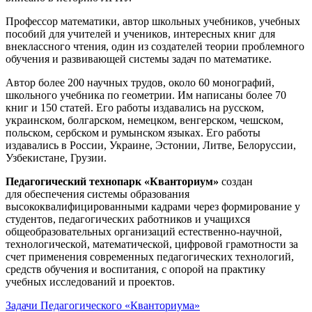
Профессор математики, автор школьных учебников, учебных
пособий для учителей и учеников, интересных книг для
внеклассного чтения, один из создателей теории проблемного
обучения и развивающей системы задач по математике.
Автор более 200 научных трудов, около 60 монографий,
школьного учебника по геометрии. Им написаны более 70
книг и 150 статей. Его работы издавались на русском,
украинском, болгарском, немецком, венгерском, чешском,
польском, сербском и румынском языках. Его работы
издавались в России, Украине, Эстонии, Литве, Белоруссии,
Узбекистане, Грузии.
Педагогический технопарк «Кванториум»
создан
для
обеспечения системы образования
высококвалифицированными кадрами через формирование у
студентов, педагогических работников и учащихся
общеобразовательных организаций естественно-научной,
технологической, математической, цифровой грамотности за
счет применения современных педагогических технологий,
средств обучения и воспитания, с опорой на практику
учебных исследований и проектов.
Задачи Педагогического «Кванториума»