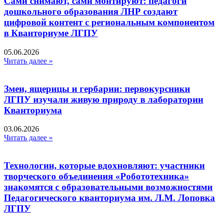
Сами снимают, сами монтируют: педагоги
дошкольного образования ЛНР создают
цифровой контент с региональным компонентом
в Кванториуме ЛГПУ​
05.06.2026
Читать далее »
Змеи, ящерицы и гербарии: первокурсники
ЛГПУ изучали живую природу в лаборатории
Кванториума
03.06.2026
Читать далее »
Технологии, которые вдохновляют: участники
творческого объединения «Робототехника»
знакомятся с образовательными возможностями
Педагогического кванториума им. Л.М. Лоповка
ЛГПУ