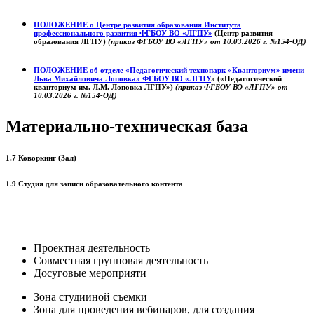
ПОЛОЖЕНИЕ о
Центре развития образования
Института
профессионального развития ФГБОУ ВО «ЛГПУ»
(Центр развития
образования ЛГПУ)
(приказ ФГБОУ ВО «ЛГПУ» от 10.03.2026 г. №154-ОД)
ПОЛОЖЕНИЕ об отделе «Педагогический технопарк «Кванториум» имени
Льва Михайловича Лоповка»
ФГБОУ ВО «ЛГПУ
» («Педагогический
кванториум им. Л.М. Лоповка ЛГПУ»)
(приказ ФГБОУ ВО «ЛГПУ» от
10.03.2026 г. №154-ОД)
Материально-техническая база
1.7 Коворкинг (Зал)
1.9 Студия для записи образовательного контента
Проектная деятельность
Совместная групповая деятельность
Досуговые мероприяти
Зона студииной съемки
Зона для проведения вебинаров, для создания