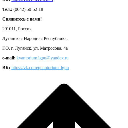
Тел.:
(0642) 50-52-18
Свяжитесь с нами!
291011, Россия,
Луганская Народная Республика,
Г.О. г. Луганск, ул. Матросова, 4а
e-mail:
kvantorium.lgpu@yandex.ru
ВК:
https://vk.com/quantorium_lgpu