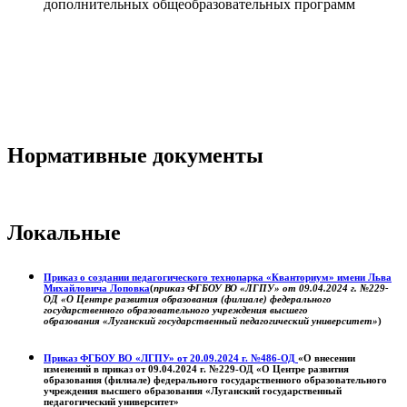
дополнительных общеобразовательных программ
Нормативные документы
Локальные
Приказ о создании педагогического технопарка «Кванториум» имени Льва
Михайловича Лоповка
(
приказ ФГБОУ ВО «ЛГПУ» от 09.04.2024 г. №229-
ОД «О Центре развития образования (филиале) федерального
государственного образовательного учреждения высшего
образования «Луганский государственный педагогический университет»
)
Приказ ФГБОУ ВО «ЛГПУ» от 20.09.2024 г. №486-ОД
«О внесении
изменений в приказ от 09.04.2024 г. №229-ОД «О Центре развития
образования (филиале) федерального государственного образовательного
учреждения высшего образования «Луганский государственный
педагогический университет»