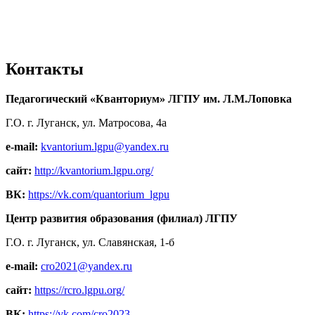
Контакты
Педагогический «Кванториум» ЛГПУ им. Л.М.Лоповка
Г.О. г. Луганск, ул. Матросова, 4а
e-mail:
kvantorium.lgpu@yandex.ru
сайт:
http://kvantorium.lgpu.org/
ВК:
https://vk.com/quantorium_lgpu
Центр развития образования (филиал) ЛГПУ
Г.О. г. Луганск, ул. Славянская, 1-б
e-mail:
cro2021@yandex.ru
сайт:
https://rcro.lgpu.org/
ВК:
https://vk.com/cro2023