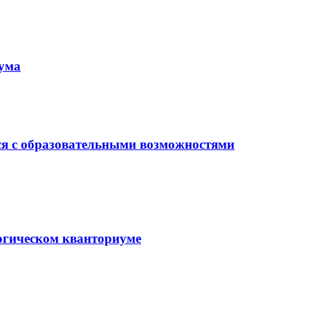
иума
ся с образовательными возможностями
гогическом кванториуме