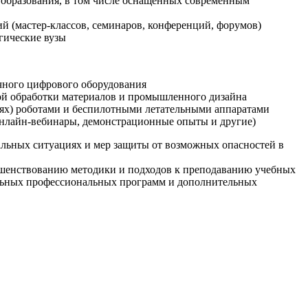
образования, в том числе оснащенных современным
й (мастер-классов, семинаров, конференций, форумов)
гические вузы
очного цифрового оборудования
ой обработки материалов и промышленного дизайна
иях) роботами и беспилотными летательными аппаратами
 онлайн-вебинары, демонстрационные опыты и другие)
альных ситуациях и мер защиты от возможных опасностей в
ршенствованию методики и подходов к преподаванию учебных
ельных профессиональных программ и дополнительных