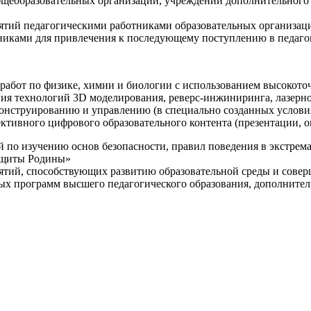
щеобразовательных организаций, учреждений дополнительного 
ятий педагогическими работниками образовательных организаци
никами для привлечения к последующему поступлению в педаго
 работ по физике, химии и биологии с использованием высокот
ния технологий 3D моделирования, реверс-инжиниринга, лазерн
конструированию и управлению (в специально созданных услов
ективного цифрового образовательного контента (презентации,
й по изучению основ безопасности, правил поведения в экстрем
защиты Родины»
иятий, способствующих развитию образовательной среды и сове
ных программ высшего педагогического образования, дополнит