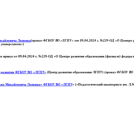
Михайловича Лоповка
(
приказ ФГБОУ ВО «ЛГПУ» от 09.04.2024 г. №229-ОД «О Центре ра
й университет»
)
 в приказ от 09.04.2024 г. №229-ОД «О Центре развития образования (филиале) федер
о развития ФГБОУ ВО «ЛГПУ»
(Центр развития образования ЛГПУ)
(приказ ФГБОУ ВО 
ьва Михайловича Лоповка»
ФГБОУ ВО «ЛГПУ
» («Педагогический кванториум им. Л