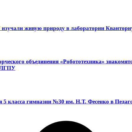
 изучали живую природу в лаборатории Квантор
орческого объединения «Робототехника» знакомят
а ЛГПУ
я 5 класса гимназии №30 им. Н.Т. Фесенко в Педа