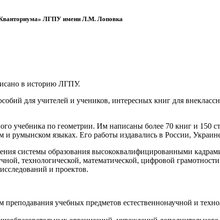
 «Кванториума» ЛГПУ имени Л.М. Лоповка
писано в историю ЛГПУ.
обий для учителей и учеников, интересных книг для внеклассно
ого учебника по геометрии. Им написаны более 70 книг и 150 ст
м и румынском языках. Его работы издавались в России, Украине
ения системы образования высококвалифицированными кадрами 
чной, технологической, математической, цифровой грамотности
х исследований и проектов.
ям преподавания учебных предметов естественнонаучной и техн