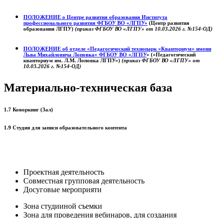
ПОЛОЖЕНИЕ о
Центре развития образования
Института
профессионального развития ФГБОУ ВО «ЛГПУ»
(Центр развития
образования ЛГПУ)
(приказ ФГБОУ ВО «ЛГПУ» от 10.03.2026 г. №154-ОД)
ПОЛОЖЕНИЕ об отделе «Педагогический технопарк «Кванториум» имени
Льва Михайловича Лоповка»
ФГБОУ ВО «ЛГПУ
» («Педагогический
кванториум им. Л.М. Лоповка ЛГПУ»)
(приказ ФГБОУ ВО «ЛГПУ» от
10.03.2026 г. №154-ОД)
Материально-техническая база
1.7 Коворкинг (Зал)
1.9 Студия для записи образовательного контента
Проектная деятельность
Совместная групповая деятельность
Досуговые мероприяти
Зона студииной съемки
Зона для проведения вебинаров, для создания