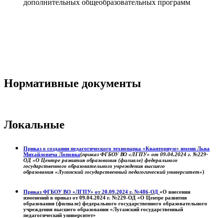
дополнительных общеобразовательных программ
Нормативные документы
Локальные
Приказ о создании педагогического технопарка «Кванториум» имени Льва
Михайловича Лоповка
(
приказ ФГБОУ ВО «ЛГПУ» от 09.04.2024 г. №229-
ОД «О Центре развития образования (филиале) федерального
государственного образовательного учреждения высшего
образования «Луганский государственный педагогический университет»
)
Приказ ФГБОУ ВО «ЛГПУ» от 20.09.2024 г. №486-ОД
«О внесении
изменений в приказ от 09.04.2024 г. №229-ОД «О Центре развития
образования (филиале) федерального государственного образовательного
учреждения высшего образования «Луганский государственный
педагогический университет»