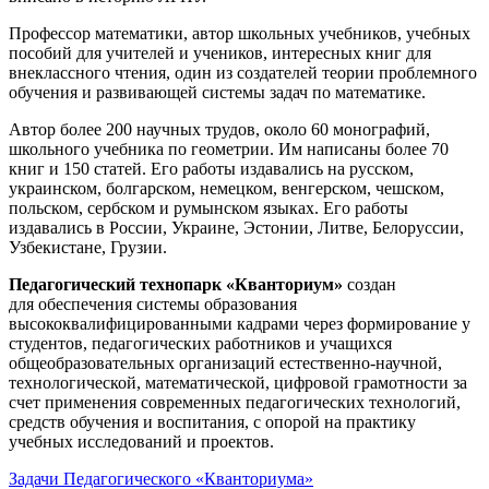
Профессор математики, автор школьных учебников, учебных
пособий для учителей и учеников, интересных книг для
внеклассного чтения, один из создателей теории проблемного
обучения и развивающей системы задач по математике.
Автор более 200 научных трудов, около 60 монографий,
школьного учебника по геометрии. Им написаны более 70
книг и 150 статей. Его работы издавались на русском,
украинском, болгарском, немецком, венгерском, чешском,
польском, сербском и румынском языках. Его работы
издавались в России, Украине, Эстонии, Литве, Белоруссии,
Узбекистане, Грузии.
Педагогический технопарк «Кванториум»
создан
для
обеспечения системы образования
высококвалифицированными кадрами через формирование у
студентов, педагогических работников и учащихся
общеобразовательных организаций естественно-научной,
технологической, математической, цифровой грамотности за
счет применения современных педагогических технологий,
средств обучения и воспитания, с опорой на практику
учебных исследований и проектов.
Задачи Педагогического «Кванториума»