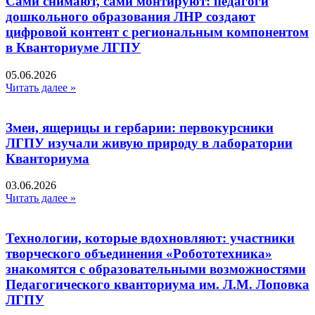
Сами снимают, сами монтируют: педагоги
дошкольного образования ЛНР создают
цифровой контент с региональным компонентом
в Кванториуме ЛГПУ​
05.06.2026
Читать далее »
Змеи, ящерицы и гербарии: первокурсники
ЛГПУ изучали живую природу в лаборатории
Кванториума
03.06.2026
Читать далее »
Технологии, которые вдохновляют: участники
творческого объединения «Робототехника»
знакомятся с образовательными возможностями
Педагогического кванториума им. Л.М. Лоповка
ЛГПУ