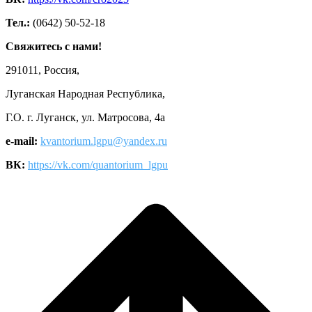
Тел.:
(0642) 50-52-18
Свяжитесь с нами!
291011, Россия,
Луганская Народная Республика,
Г.О. г. Луганск, ул. Матросова, 4а
e-mail:
kvantorium.lgpu@yandex.ru
ВК:
https://vk.com/quantorium_lgpu