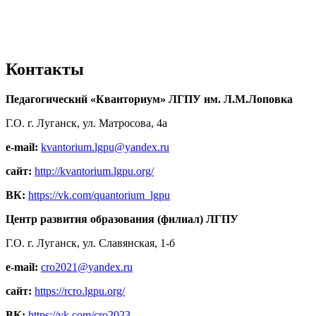
Контакты
Педагогический «Кванториум» ЛГПУ им. Л.М.Лоповка
Г.О. г. Луганск, ул. Матросова, 4а
e-mail:
kvantorium.lgpu@yandex.ru
сайт:
http://kvantorium.lgpu.org/
ВК:
https://vk.com/quantorium_lgpu
Центр развития образования (филиал) ЛГПУ
Г.О. г. Луганск, ул. Славянская, 1-б
e-mail:
cro2021@yandex.ru
сайт:
https://rcro.lgpu.org/
ВК:
https://vk.com/cro2023