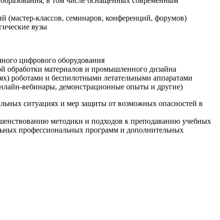
образования, в том числе оснащенных современным
й (мастер-классов, семинаров, конференций, форумов)
гические вузы
очного цифрового оборудования
ой обработки материалов и промышленного дизайна
иях) роботами и беспилотными летательными аппаратами
 онлайн-вебинары, демонстрационные опыты и другие)
альных ситуациях и мер защиты от возможных опасностей в
ршенствованию методики и подходов к преподаванию учебных
ельных профессиональных программ и дополнительных