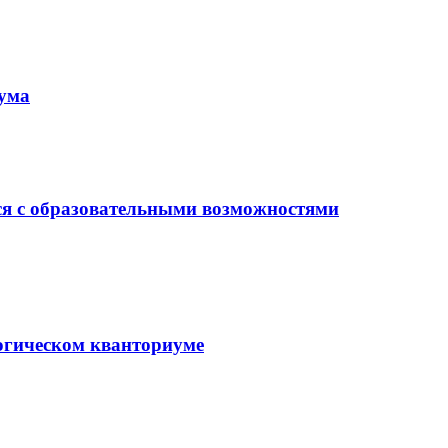
иума
ся с образовательными возможностями
гогическом кванториуме