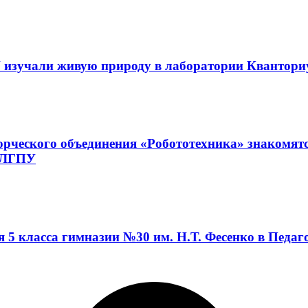
 изучали живую природу в лаборатории Квантор
орческого объединения «Робототехника» знакомят
а ЛГПУ
я 5 класса гимназии №30 им. Н.Т. Фесенко в Педа