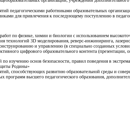
щеобразовательных организаций, учреждений дополнительного 
ятий педагогическими работниками образовательных организаци
никами для привлечения к последующему поступлению в педаго
 работ по физике, химии и биологии с использованием высокот
ния технологий 3D моделирования, реверс-инжиниринга, лазерн
конструированию и управлению (в специально созданных услов
ективного цифрового образовательного контента (презентации,
й по изучению основ безопасности, правил поведения в экстрем
защиты Родины»
иятий, способствующих развитию образовательной среды и сове
ных программ высшего педагогического образования, дополнит