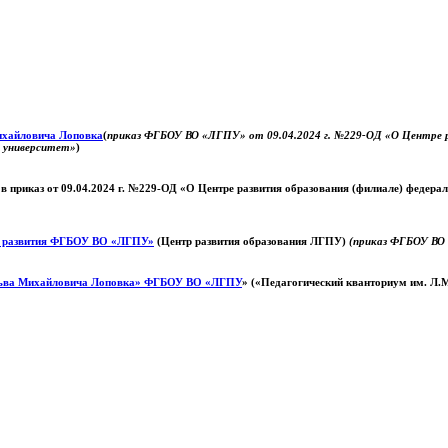
Михайловича Лоповка
(
приказ ФГБОУ ВО «ЛГПУ» от 09.04.2024 г. №229-ОД «О Центре ра
й университет»
)
 в приказ от 09.04.2024 г. №229-ОД «О Центре развития образования (филиале) федер
о развития ФГБОУ ВО «ЛГПУ»
(Центр развития образования ЛГПУ)
(приказ ФГБОУ ВО 
ьва Михайловича Лоповка»
ФГБОУ ВО «ЛГПУ
» («Педагогический кванториум им. Л