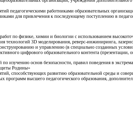
щеобразовательных организаций, учреждений дополнительного 
ятий педагогическими работниками образовательных организаци
никами для привлечения к последующему поступлению в педаго
 работ по физике, химии и биологии с использованием высокот
ния технологий 3D моделирования, реверс-инжиниринга, лазерн
конструированию и управлению (в специально созданных услов
ективного цифрового образовательного контента (презентации,
й по изучению основ безопасности, правил поведения в экстрем
защиты Родины»
иятий, способствующих развитию образовательной среды и сове
ных программ высшего педагогического образования, дополнит