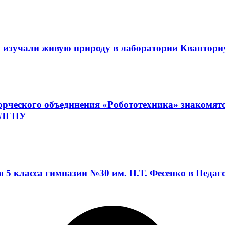
 изучали живую природу в лаборатории Квантор
орческого объединения «Робототехника» знакомят
а ЛГПУ
я 5 класса гимназии №30 им. Н.Т. Фесенко в Педа