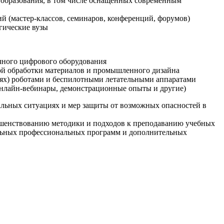
образования, в том числе оснащенных современным
й (мастер-классов, семинаров, конференций, форумов)
гические вузы
очного цифрового оборудования
ой обработки материалов и промышленного дизайна
иях) роботами и беспилотными летательными аппаратами
 онлайн-вебинары, демонстрационные опыты и другие)
альных ситуациях и мер защиты от возможных опасностей в
ршенствованию методики и подходов к преподаванию учебных
ельных профессиональных программ и дополнительных