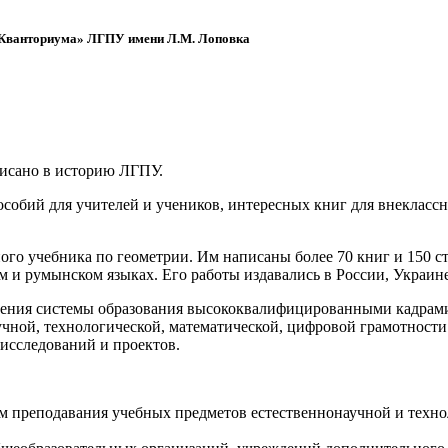
 «Кванториума» ЛГПУ имени Л.М. Лоповка
писано в историю ЛГПУ.
обий для учителей и учеников, интересных книг для внеклассно
ого учебника по геометрии. Им написаны более 70 книг и 150 ст
м и румынском языках. Его работы издавались в России, Украине
ения системы образования высококвалифицированными кадрами 
чной, технологической, математической, цифровой грамотности
х исследований и проектов.
ям преподавания учебных предметов естественнонаучной и техн