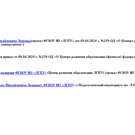
Михайловича Лоповка
(
приказ ФГБОУ ВО «ЛГПУ» от 09.04.2024 г. №229-ОД «О Центре ра
й университет»
)
 в приказ от 09.04.2024 г. №229-ОД «О Центре развития образования (филиале) федер
о развития ФГБОУ ВО «ЛГПУ»
(Центр развития образования ЛГПУ)
(приказ ФГБОУ ВО 
ьва Михайловича Лоповка»
ФГБОУ ВО «ЛГПУ
» («Педагогический кванториум им. Л