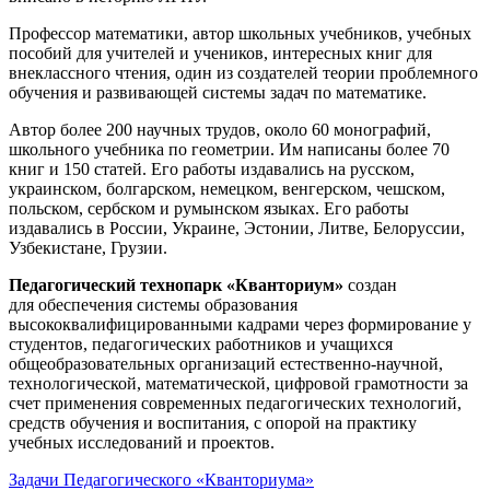
Профессор математики, автор школьных учебников, учебных
пособий для учителей и учеников, интересных книг для
внеклассного чтения, один из создателей теории проблемного
обучения и развивающей системы задач по математике.
Автор более 200 научных трудов, около 60 монографий,
школьного учебника по геометрии. Им написаны более 70
книг и 150 статей. Его работы издавались на русском,
украинском, болгарском, немецком, венгерском, чешском,
польском, сербском и румынском языках. Его работы
издавались в России, Украине, Эстонии, Литве, Белоруссии,
Узбекистане, Грузии.
Педагогический технопарк «Кванториум»
создан
для
обеспечения системы образования
высококвалифицированными кадрами через формирование у
студентов, педагогических работников и учащихся
общеобразовательных организаций естественно-научной,
технологической, математической, цифровой грамотности за
счет применения современных педагогических технологий,
средств обучения и воспитания, с опорой на практику
учебных исследований и проектов.
Задачи Педагогического «Кванториума»