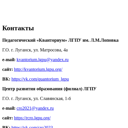
Контакты
Педагогический «Кванториум» ЛГПУ им. Л.М.Лоповка
Г.О. г. Луганск, ул. Матросова, 4а
e-mail:
kvantorium.lgpu@yandex.ru
сайт:
http://kvantorium.lgpu.org/
ВК:
https://vk.com/quantorium_lgpu
Центр развития образования (филиал) ЛГПУ
Г.О. г. Луганск, ул. Славянская, 1-б
e-mail:
cro2021@yandex.ru
сайт:
https://rcro.lgpu.org/
ВК:
https://vk.com/cro2023