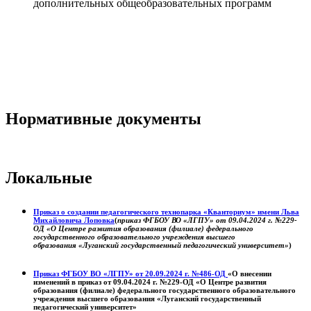
дополнительных общеобразовательных программ
Нормативные документы
Локальные
Приказ о создании педагогического технопарка «Кванториум» имени Льва
Михайловича Лоповка
(
приказ ФГБОУ ВО «ЛГПУ» от 09.04.2024 г. №229-
ОД «О Центре развития образования (филиале) федерального
государственного образовательного учреждения высшего
образования «Луганский государственный педагогический университет»
)
Приказ ФГБОУ ВО «ЛГПУ» от 20.09.2024 г. №486-ОД
«О внесении
изменений в приказ от 09.04.2024 г. №229-ОД «О Центре развития
образования (филиале) федерального государственного образовательного
учреждения высшего образования «Луганский государственный
педагогический университет»