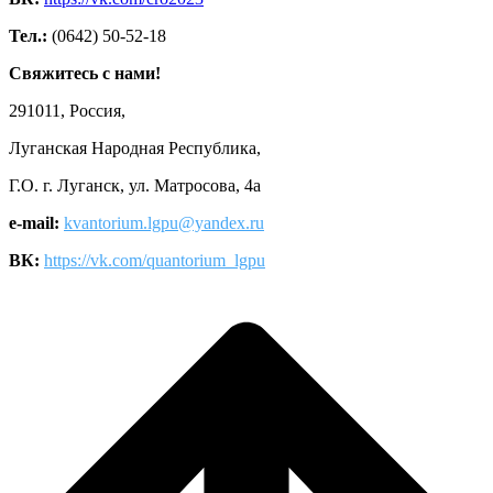
Тел.:
(0642) 50-52-18
Свяжитесь с нами!
291011, Россия,
Луганская Народная Республика,
Г.О. г. Луганск, ул. Матросова, 4а
e-mail:
kvantorium.lgpu@yandex.ru
ВК:
https://vk.com/quantorium_lgpu