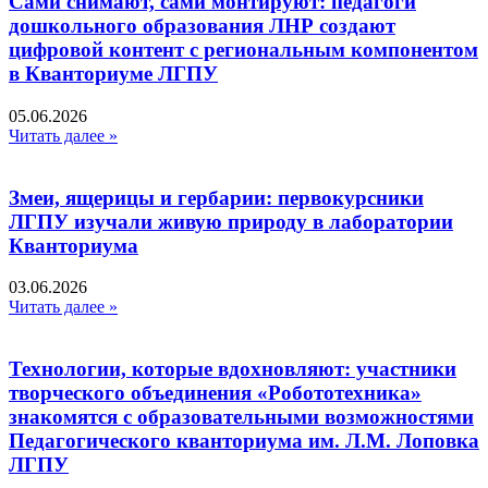
Сами снимают, сами монтируют: педагоги
дошкольного образования ЛНР создают
цифровой контент с региональным компонентом
в Кванториуме ЛГПУ​
05.06.2026
Читать далее »
Змеи, ящерицы и гербарии: первокурсники
ЛГПУ изучали живую природу в лаборатории
Кванториума
03.06.2026
Читать далее »
Технологии, которые вдохновляют: участники
творческого объединения «Робототехника»
знакомятся с образовательными возможностями
Педагогического кванториума им. Л.М. Лоповка
ЛГПУ