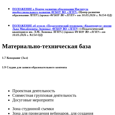
ПОЛОЖЕНИЕ о
Центре развития образования
Института
профессионального развития ФГБОУ ВО «ЛГПУ»
(Центр развития
образования ЛГПУ)
(приказ ФГБОУ ВО «ЛГПУ» от 10.03.2026 г. №154-ОД)
ПОЛОЖЕНИЕ об отделе «Педагогический технопарк «Кванториум» имени
Льва Михайловича Лоповка»
ФГБОУ ВО «ЛГПУ
» («Педагогический
кванториум им. Л.М. Лоповка ЛГПУ»)
(приказ ФГБОУ ВО «ЛГПУ» от
10.03.2026 г. №154-ОД)
Материально-техническая база
1.7 Коворкинг (Зал)
1.9 Студия для записи образовательного контента
Проектная деятельность
Совместная групповая деятельность
Досуговые мероприяти
Зона студииной съемки
Зона для проведения вебинаров, для создания