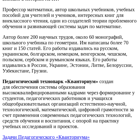
Профессор математики, автор школьных учебников, учебных
пособий для учителей и учеников, интересных книг для
внеклассного чтения, один из создателей теории проблемного
обучения и развивающей системы задач по математике.
Автор более 200 научных трудов, около 60 монографий,
школьного учебника по геометрии. Им написаны более 70
книг и 150 статей. Его работы издавались на русском,
украинском, болгарском, немецком, венгерском, чешском,
польском, сербском и румынском языках. Его работы
издавались в России, Украине, Эстонии, Литве, Белоруссии,
Узбекистане, Грузии.
Педагогический технопарк «Кванториум»
создан
для
обеспечения системы образования
высококвалифицированными кадрами через формирование у
студентов, педагогических работников и учащихся
общеобразовательных организаций естественно-научной,
технологической, математической, цифровой грамотности за
счет применения современных педагогических технологий,
средств обучения и воспитания, с опорой на практику
учебных исследований и проектов.
Задачи Педагогического «Кванториума»