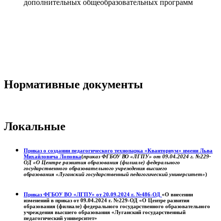
дополнительных общеобразовательных программ
Нормативные документы
Локальные
Приказ о создании педагогического технопарка «Кванториум» имени Льва
Михайловича Лоповка
(
приказ ФГБОУ ВО «ЛГПУ» от 09.04.2024 г. №229-
ОД «О Центре развития образования (филиале) федерального
государственного образовательного учреждения высшего
образования «Луганский государственный педагогический университет»
)
Приказ ФГБОУ ВО «ЛГПУ» от 20.09.2024 г. №486-ОД
«О внесении
изменений в приказ от 09.04.2024 г. №229-ОД «О Центре развития
образования (филиале) федерального государственного образовательного
учреждения высшего образования «Луганский государственный
педагогический университет»