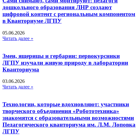
Сами снимают, сами монтируют: педагоги
дошкольного образования ЛНР создают
цифровой контент с региональным компонентом
в Кванториуме ЛГПУ​
05.06.2026
Читать далее »
Змеи, ящерицы и гербарии: первокурсники
ЛГПУ изучали живую природу в лаборатории
Кванториума
03.06.2026
Читать далее »
Технологии, которые вдохновляют: участники
творческого объединения «Робототехника»
знакомятся с образовательными возможностями
Педагогического кванториума им. Л.М. Лоповка
ЛГПУ