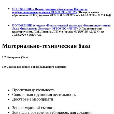
ПОЛОЖЕНИЕ о
Центре развития образования
Института
профессионального развития ФГБОУ ВО «ЛГПУ»
(Центр развития
образования ЛГПУ)
(приказ ФГБОУ ВО «ЛГПУ» от 10.03.2026 г. №154-ОД)
ПОЛОЖЕНИЕ об отделе «Педагогический технопарк «Кванториум» имени
Льва Михайловича Лоповка»
ФГБОУ ВО «ЛГПУ
» («Педагогический
кванториум им. Л.М. Лоповка ЛГПУ»)
(приказ ФГБОУ ВО «ЛГПУ» от
10.03.2026 г. №154-ОД)
Материально-техническая база
1.7 Коворкинг (Зал)
1.9 Студия для записи образовательного контента
Проектная деятельность
Совместная групповая деятельность
Досуговые мероприяти
Зона студииной съемки
Зона для проведения вебинаров, для создания