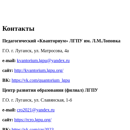
Контакты
Педагогический «Кванториум» ЛГПУ им. Л.М.Лоповка
Г.О. г. Луганск, ул. Матросова, 4а
e-mail:
kvantorium.lgpu@yandex.ru
сайт:
http://kvantorium.lgpu.org/
ВК:
https://vk.com/quantorium_lgpu
Центр развития образования (филиал) ЛГПУ
Г.О. г. Луганск, ул. Славянская, 1-б
e-mail:
cro2021@yandex.ru
сайт:
https://rcro.lgpu.org/
ВК:
https://vk.com/cro2023