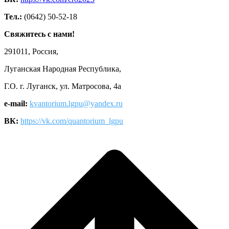
Тел.:
(0642) 50-52-18
Свяжитесь с нами!
291011, Россия,
Луганская Народная Республика,
Г.О. г. Луганск, ул. Матросова, 4а
e-mail:
kvantorium.lgpu@yandex.ru
ВК:
https://vk.com/quantorium_lgpu