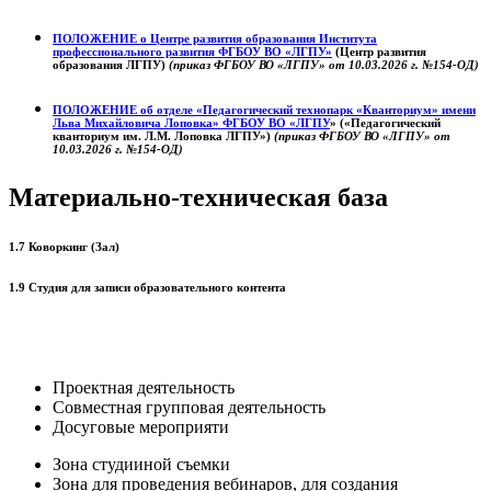
ПОЛОЖЕНИЕ о
Центре развития образования
Института
профессионального развития ФГБОУ ВО «ЛГПУ»
(Центр развития
образования ЛГПУ)
(приказ ФГБОУ ВО «ЛГПУ» от 10.03.2026 г. №154-ОД)
ПОЛОЖЕНИЕ об отделе «Педагогический технопарк «Кванториум» имени
Льва Михайловича Лоповка»
ФГБОУ ВО «ЛГПУ
» («Педагогический
кванториум им. Л.М. Лоповка ЛГПУ»)
(приказ ФГБОУ ВО «ЛГПУ» от
10.03.2026 г. №154-ОД)
Материально-техническая база
1.7 Коворкинг (Зал)
1.9 Студия для записи образовательного контента
Проектная деятельность
Совместная групповая деятельность
Досуговые мероприяти
Зона студииной съемки
Зона для проведения вебинаров, для создания