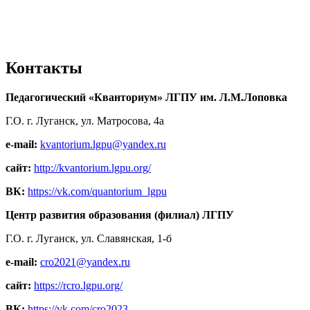
Контакты
Педагогический «Кванториум» ЛГПУ им. Л.М.Лоповка
Г.О. г. Луганск, ул. Матросова, 4а
e-mail:
kvantorium.lgpu@yandex.ru
сайт:
http://kvantorium.lgpu.org/
ВК:
https://vk.com/quantorium_lgpu
Центр развития образования (филиал) ЛГПУ
Г.О. г. Луганск, ул. Славянская, 1-б
e-mail:
cro2021@yandex.ru
сайт:
https://rcro.lgpu.org/
ВК:
https://vk.com/cro2023