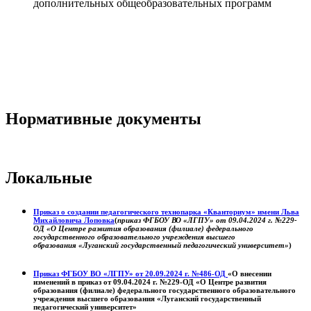
дополнительных общеобразовательных программ
Нормативные документы
Локальные
Приказ о создании педагогического технопарка «Кванториум» имени Льва
Михайловича Лоповка
(
приказ ФГБОУ ВО «ЛГПУ» от 09.04.2024 г. №229-
ОД «О Центре развития образования (филиале) федерального
государственного образовательного учреждения высшего
образования «Луганский государственный педагогический университет»
)
Приказ ФГБОУ ВО «ЛГПУ» от 20.09.2024 г. №486-ОД
«О внесении
изменений в приказ от 09.04.2024 г. №229-ОД «О Центре развития
образования (филиале) федерального государственного образовательного
учреждения высшего образования «Луганский государственный
педагогический университет»