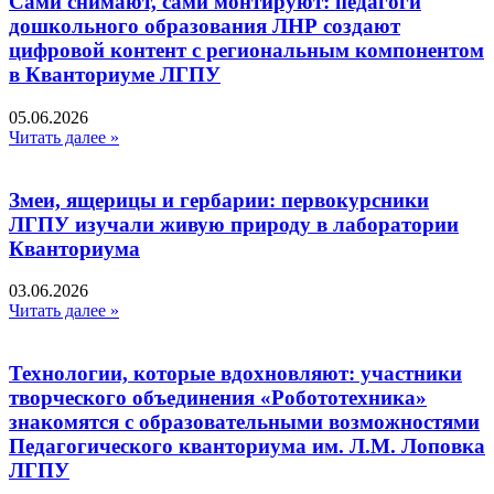
Сами снимают, сами монтируют: педагоги
дошкольного образования ЛНР создают
цифровой контент с региональным компонентом
в Кванториуме ЛГПУ​
05.06.2026
Читать далее »
Змеи, ящерицы и гербарии: первокурсники
ЛГПУ изучали живую природу в лаборатории
Кванториума
03.06.2026
Читать далее »
Технологии, которые вдохновляют: участники
творческого объединения «Робототехника»
знакомятся с образовательными возможностями
Педагогического кванториума им. Л.М. Лоповка
ЛГПУ