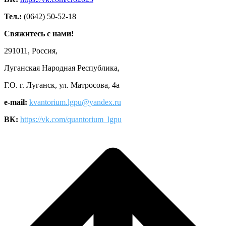
Тел.:
(0642) 50-52-18
Свяжитесь с нами!
291011, Россия,
Луганская Народная Республика,
Г.О. г. Луганск, ул. Матросова, 4а
e-mail:
kvantorium.lgpu@yandex.ru
ВК:
https://vk.com/quantorium_lgpu