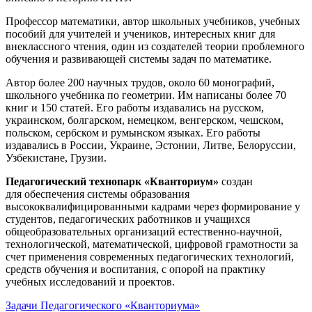
Профессор математики, автор школьных учебников, учебных
пособий для учителей и учеников, интересных книг для
внеклассного чтения, один из создателей теории проблемного
обучения и развивающей системы задач по математике.
Автор более 200 научных трудов, около 60 монографий,
школьного учебника по геометрии. Им написаны более 70
книг и 150 статей. Его работы издавались на русском,
украинском, болгарском, немецком, венгерском, чешском,
польском, сербском и румынском языках. Его работы
издавались в России, Украине, Эстонии, Литве, Белоруссии,
Узбекистане, Грузии.
Педагогический технопарк «Кванториум»
создан
для
обеспечения системы образования
высококвалифицированными кадрами через формирование у
студентов, педагогических работников и учащихся
общеобразовательных организаций естественно-научной,
технологической, математической, цифровой грамотности за
счет применения современных педагогических технологий,
средств обучения и воспитания, с опорой на практику
учебных исследований и проектов.
Задачи Педагогического «Кванториума»