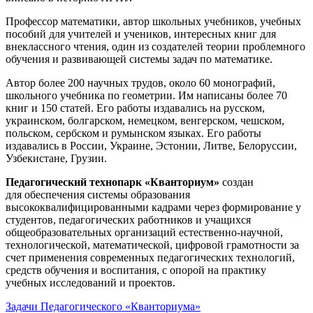
Профессор математики, автор школьных учебников, учебных
пособий для учителей и учеников, интересных книг для
внеклассного чтения, один из создателей теории проблемного
обучения и развивающей системы задач по математике.
Автор более 200 научных трудов, около 60 монографий,
школьного учебника по геометрии. Им написаны более 70
книг и 150 статей. Его работы издавались на русском,
украинском, болгарском, немецком, венгерском, чешском,
польском, сербском и румынском языках. Его работы
издавались в России, Украине, Эстонии, Литве, Белоруссии,
Узбекистане, Грузии.
Педагогический технопарк «Кванториум»
создан
для
обеспечения системы образования
высококвалифицированными кадрами через формирование у
студентов, педагогических работников и учащихся
общеобразовательных организаций естественно-научной,
технологической, математической, цифровой грамотности за
счет применения современных педагогических технологий,
средств обучения и воспитания, с опорой на практику
учебных исследований и проектов.
Задачи Педагогического «Кванториума»