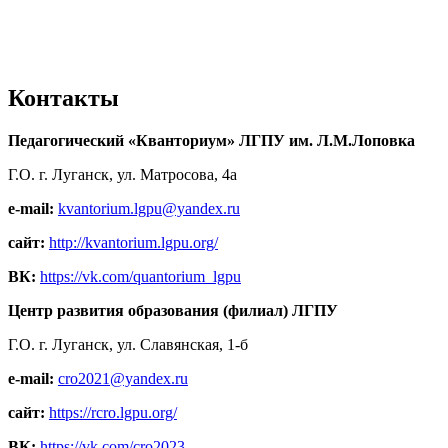
Контакты
Педагогический «Кванториум» ЛГПУ им. Л.М.Лоповка
Г.О. г. Луганск, ул. Матросова, 4а
e-mail:
kvantorium.lgpu@yandex.ru
сайт:
http://kvantorium.lgpu.org/
ВК:
https://vk.com/quantorium_lgpu
Центр развития образования (филиал) ЛГПУ
Г.О. г. Луганск, ул. Славянская, 1-б
e-mail:
cro2021@yandex.ru
сайт:
https://rcro.lgpu.org/
ВК:
https://vk.com/cro2023