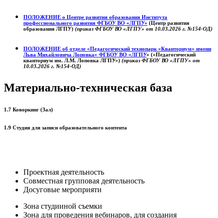
ПОЛОЖЕНИЕ о
Центре развития образования
Института
профессионального развития ФГБОУ ВО «ЛГПУ»
(Центр развития
образования ЛГПУ)
(приказ ФГБОУ ВО «ЛГПУ» от 10.03.2026 г. №154-ОД)
ПОЛОЖЕНИЕ об отделе «Педагогический технопарк «Кванториум» имени
Льва Михайловича Лоповка»
ФГБОУ ВО «ЛГПУ
» («Педагогический
кванториум им. Л.М. Лоповка ЛГПУ»)
(приказ ФГБОУ ВО «ЛГПУ» от
10.03.2026 г. №154-ОД)
Материально-техническая база
1.7 Коворкинг (Зал)
1.9 Студия для записи образовательного контента
Проектная деятельность
Совместная групповая деятельность
Досуговые мероприяти
Зона студииной съемки
Зона для проведения вебинаров, для создания