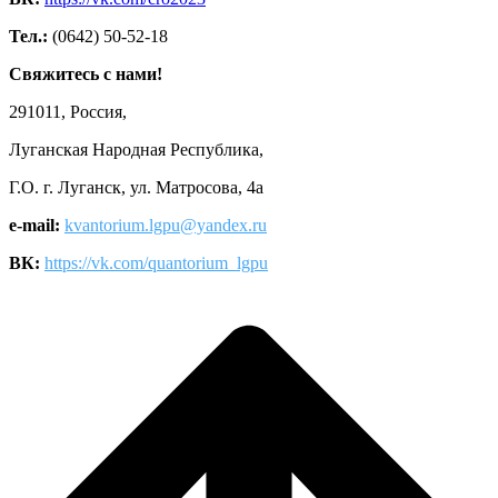
Тел.:
(0642) 50-52-18
Свяжитесь с нами!
291011, Россия,
Луганская Народная Республика,
Г.О. г. Луганск, ул. Матросова, 4а
e-mail:
kvantorium.lgpu@yandex.ru
ВК:
https://vk.com/quantorium_lgpu