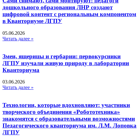
Сами снимают, сами монтируют: педагоги
дошкольного образования ЛНР создают
цифровой контент с региональным компонентом
в Кванториуме ЛГПУ​
05.06.2026
Читать далее »
Змеи, ящерицы и гербарии: первокурсники
ЛГПУ изучали живую природу в лаборатории
Кванториума
03.06.2026
Читать далее »
Технологии, которые вдохновляют: участники
творческого объединения «Робототехника»
знакомятся с образовательными возможностями
Педагогического кванториума им. Л.М. Лоповка
ЛГПУ