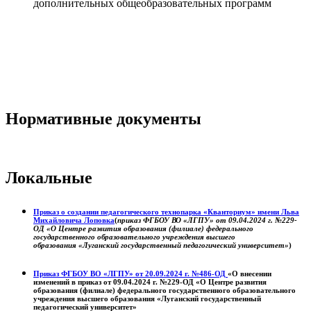
дополнительных общеобразовательных программ
Нормативные документы
Локальные
Приказ о создании педагогического технопарка «Кванториум» имени Льва
Михайловича Лоповка
(
приказ ФГБОУ ВО «ЛГПУ» от 09.04.2024 г. №229-
ОД «О Центре развития образования (филиале) федерального
государственного образовательного учреждения высшего
образования «Луганский государственный педагогический университет»
)
Приказ ФГБОУ ВО «ЛГПУ» от 20.09.2024 г. №486-ОД
«О внесении
изменений в приказ от 09.04.2024 г. №229-ОД «О Центре развития
образования (филиале) федерального государственного образовательного
учреждения высшего образования «Луганский государственный
педагогический университет»