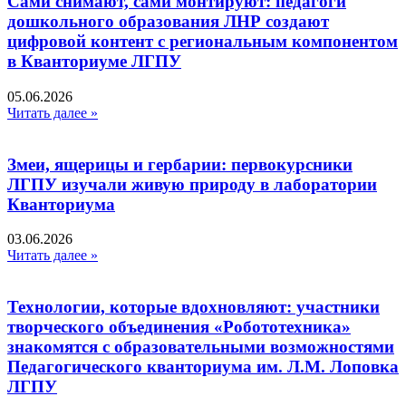
Сами снимают, сами монтируют: педагоги
дошкольного образования ЛНР создают
цифровой контент с региональным компонентом
в Кванториуме ЛГПУ​
05.06.2026
Читать далее »
Змеи, ящерицы и гербарии: первокурсники
ЛГПУ изучали живую природу в лаборатории
Кванториума
03.06.2026
Читать далее »
Технологии, которые вдохновляют: участники
творческого объединения «Робототехника»
знакомятся с образовательными возможностями
Педагогического кванториума им. Л.М. Лоповка
ЛГПУ