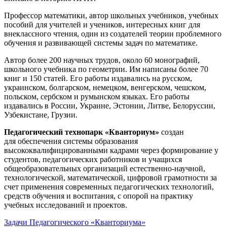
Профессор математики, автор школьных учебников, учебных
пособий для учителей и учеников, интересных книг для
внеклассного чтения, один из создателей теории проблемного
обучения и развивающей системы задач по математике.
Автор более 200 научных трудов, около 60 монографий,
школьного учебника по геометрии. Им написаны более 70
книг и 150 статей. Его работы издавались на русском,
украинском, болгарском, немецком, венгерском, чешском,
польском, сербском и румынском языках. Его работы
издавались в России, Украине, Эстонии, Литве, Белоруссии,
Узбекистане, Грузии.
Педагогический технопарк «Кванториум»
создан
для
обеспечения системы образования
высококвалифицированными кадрами через формирование у
студентов, педагогических работников и учащихся
общеобразовательных организаций естественно-научной,
технологической, математической, цифровой грамотности за
счет применения современных педагогических технологий,
средств обучения и воспитания, с опорой на практику
учебных исследований и проектов.
Задачи Педагогического «Кванториума»