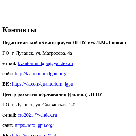
Контакты
Педагогический «Кванториум» ЛГПУ им. Л.М.Лоповка
Г.О. г. Луганск, ул. Матросова, 4а
e-mail:
kvantorium.lgpu@yandex.ru
сайт:
http://kvantorium.lgpu.org/
ВК:
https://vk.com/quantorium_lgpu
Центр развития образования (филиал) ЛГПУ
Г.О. г. Луганск, ул. Славянская, 1-б
e-mail:
cro2021@yandex.ru
сайт:
https://rcro.lgpu.org/
ВК:
https://vk.com/cro2023