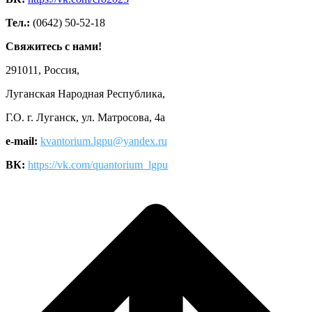
Тел.:
(0642) 50-52-18
Свяжитесь с нами!
291011, Россия,
Луганская Народная Республика,
Г.О. г. Луганск, ул. Матросова, 4а
e-mail:
kvantorium.lgpu@yandex.ru
ВК:
https://vk.com/quantorium_lgpu