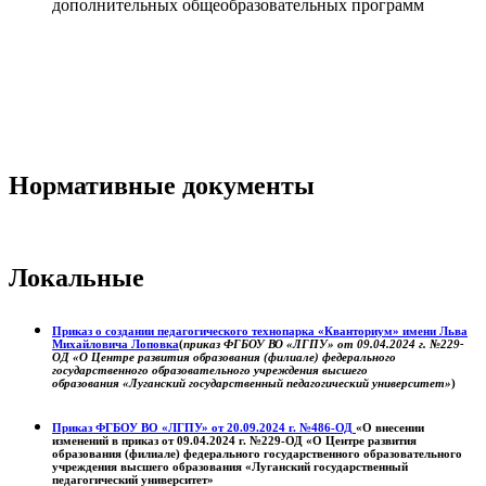
дополнительных общеобразовательных программ
Нормативные документы
Локальные
Приказ о создании педагогического технопарка «Кванториум» имени Льва
Михайловича Лоповка
(
приказ ФГБОУ ВО «ЛГПУ» от 09.04.2024 г. №229-
ОД «О Центре развития образования (филиале) федерального
государственного образовательного учреждения высшего
образования «Луганский государственный педагогический университет»
)
Приказ ФГБОУ ВО «ЛГПУ» от 20.09.2024 г. №486-ОД
«О внесении
изменений в приказ от 09.04.2024 г. №229-ОД «О Центре развития
образования (филиале) федерального государственного образовательного
учреждения высшего образования «Луганский государственный
педагогический университет»