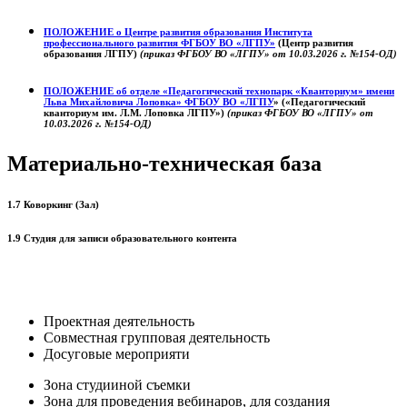
ПОЛОЖЕНИЕ о
Центре развития образования
Института
профессионального развития ФГБОУ ВО «ЛГПУ»
(Центр развития
образования ЛГПУ)
(приказ ФГБОУ ВО «ЛГПУ» от 10.03.2026 г. №154-ОД)
ПОЛОЖЕНИЕ об отделе «Педагогический технопарк «Кванториум» имени
Льва Михайловича Лоповка»
ФГБОУ ВО «ЛГПУ
» («Педагогический
кванториум им. Л.М. Лоповка ЛГПУ»)
(приказ ФГБОУ ВО «ЛГПУ» от
10.03.2026 г. №154-ОД)
Материально-техническая база
1.7 Коворкинг (Зал)
1.9 Студия для записи образовательного контента
Проектная деятельность
Совместная групповая деятельность
Досуговые мероприяти
Зона студииной съемки
Зона для проведения вебинаров, для создания