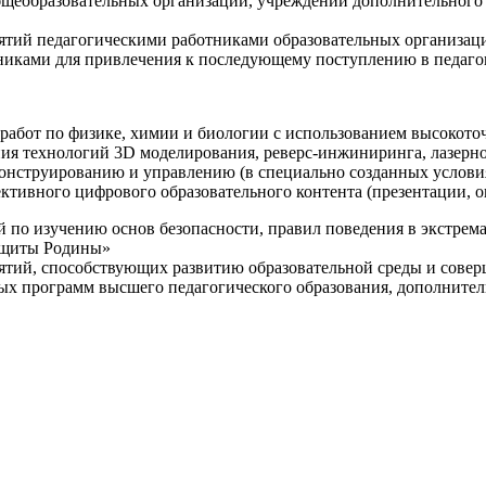
щеобразовательных организаций, учреждений дополнительного 
ятий педагогическими работниками образовательных организаци
никами для привлечения к последующему поступлению в педаго
 работ по физике, химии и биологии с использованием высокот
ния технологий 3D моделирования, реверс-инжиниринга, лазерн
конструированию и управлению (в специально созданных услов
ективного цифрового образовательного контента (презентации,
й по изучению основ безопасности, правил поведения в экстрем
защиты Родины»
иятий, способствующих развитию образовательной среды и сове
ных программ высшего педагогического образования, дополнит