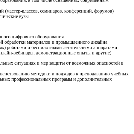
образования, в том числе оснащенных современным
й (мастер-классов, семинаров, конференций, форумов)
гические вузы
очного цифрового оборудования
ой обработки материалов и промышленного дизайна
иях) роботами и беспилотными летательными аппаратами
 онлайн-вебинары, демонстрационные опыты и другие)
альных ситуациях и мер защиты от возможных опасностей в
ршенствованию методики и подходов к преподаванию учебных
ельных профессиональных программ и дополнительных