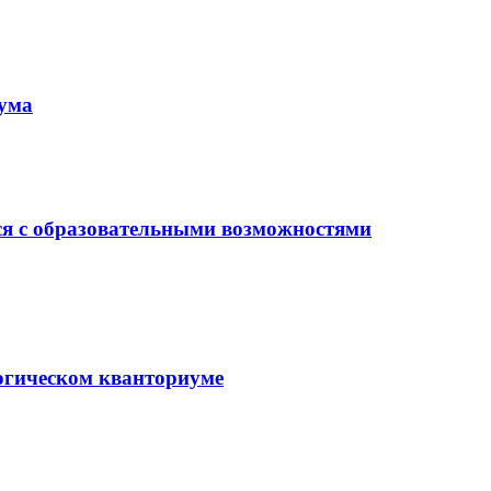
иума
ся с образовательными возможностями
гогическом кванториуме