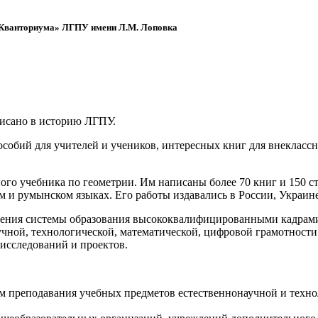
 «Кванториума» ЛГПУ имени Л.М. Лоповка
писано в историю ЛГПУ.
обий для учителей и учеников, интересных книг для внеклассно
ого учебника по геометрии. Им написаны более 70 книг и 150 ст
м и румынском языках. Его работы издавались в России, Украине
ения системы образования высококвалифицированными кадрами 
чной, технологической, математической, цифровой грамотности
х исследований и проектов.
ям преподавания учебных предметов естественнонаучной и техн