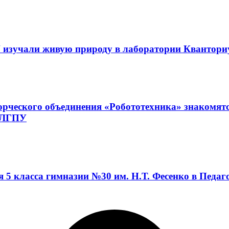
 изучали живую природу в лаборатории Квантор
орческого объединения «Робототехника» знакомят
а ЛГПУ
я 5 класса гимназии №30 им. Н.Т. Фесенко в Педа