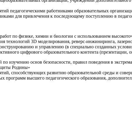
щеобразовательных организаций, учреждений дополнительного 
ятий педагогическими работниками образовательных организаци
никами для привлечения к последующему поступлению в педаго
 работ по физике, химии и биологии с использованием высокот
ния технологий 3D моделирования, реверс-инжиниринга, лазерн
конструированию и управлению (в специально созданных услов
ективного цифрового образовательного контента (презентации,
й по изучению основ безопасности, правил поведения в экстрем
защиты Родины»
иятий, способствующих развитию образовательной среды и сове
ных программ высшего педагогического образования, дополнит