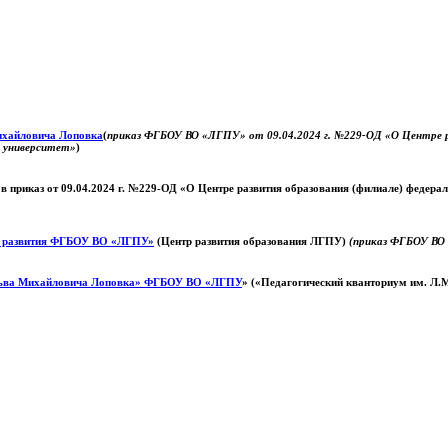
Михайловича Лоповка
(
приказ ФГБОУ ВО «ЛГПУ» от 09.04.2024 г. №229-ОД «О Центре ра
й университет»
)
 в приказ от 09.04.2024 г. №229-ОД «О Центре развития образования (филиале) федер
о развития ФГБОУ ВО «ЛГПУ»
(Центр развития образования ЛГПУ)
(приказ ФГБОУ ВО 
ьва Михайловича Лоповка»
ФГБОУ ВО «ЛГПУ
» («Педагогический кванториум им. Л