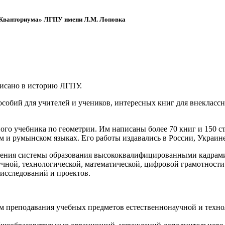
 «Кванториума» ЛГПУ имени Л.М. Лоповка
писано в историю ЛГПУ.
обий для учителей и учеников, интересных книг для внеклассно
ого учебника по геометрии. Им написаны более 70 книг и 150 ст
м и румынском языках. Его работы издавались в России, Украине
ения системы образования высококвалифицированными кадрами 
чной, технологической, математической, цифровой грамотности
х исследований и проектов.
ям преподавания учебных предметов естественнонаучной и техн