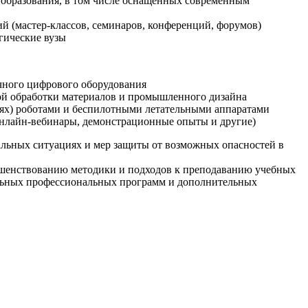
образования, в том числе оснащенных современным
й (мастер-классов, семинаров, конференций, форумов)
гические вузы
очного цифрового оборудования
ой обработки материалов и промышленного дизайна
иях) роботами и беспилотными летательными аппаратами
 онлайн-вебинары, демонстрационные опыты и другие)
альных ситуациях и мер защиты от возможных опасностей в
ршенствованию методики и подходов к преподаванию учебных
ельных профессиональных программ и дополнительных