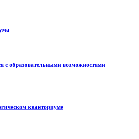
иума
ся с образовательными возможностями
гогическом кванториуме