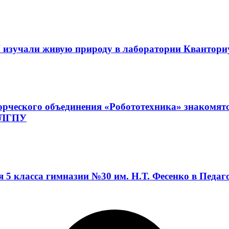
 изучали живую природу в лаборатории Квантор
орческого объединения «Робототехника» знакомят
а ЛГПУ
я 5 класса гимназии №30 им. Н.Т. Фесенко в Педа