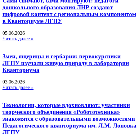
Сами снимают, сами монтируют: педагоги
дошкольного образования ЛНР создают
цифровой контент с региональным компонентом
в Кванториуме ЛГПУ​
05.06.2026
Читать далее »
Змеи, ящерицы и гербарии: первокурсники
ЛГПУ изучали живую природу в лаборатории
Кванториума
03.06.2026
Читать далее »
Технологии, которые вдохновляют: участники
творческого объединения «Робототехника»
знакомятся с образовательными возможностями
Педагогического кванториума им. Л.М. Лоповка
ЛГПУ