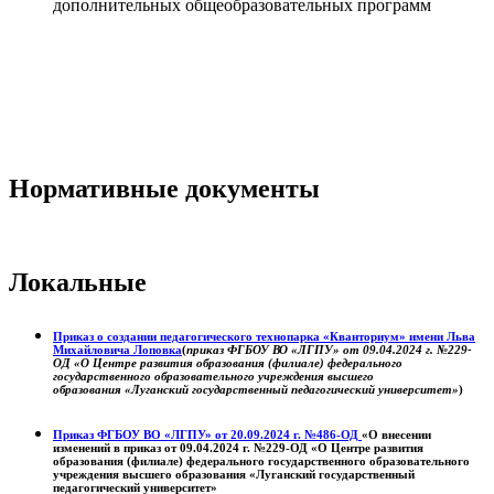
дополнительных общеобразовательных программ
Нормативные документы
Локальные
Приказ о создании педагогического технопарка «Кванториум» имени Льва
Михайловича Лоповка
(
приказ ФГБОУ ВО «ЛГПУ» от 09.04.2024 г. №229-
ОД «О Центре развития образования (филиале) федерального
государственного образовательного учреждения высшего
образования «Луганский государственный педагогический университет»
)
Приказ ФГБОУ ВО «ЛГПУ» от 20.09.2024 г. №486-ОД
«О внесении
изменений в приказ от 09.04.2024 г. №229-ОД «О Центре развития
образования (филиале) федерального государственного образовательного
учреждения высшего образования «Луганский государственный
педагогический университет»