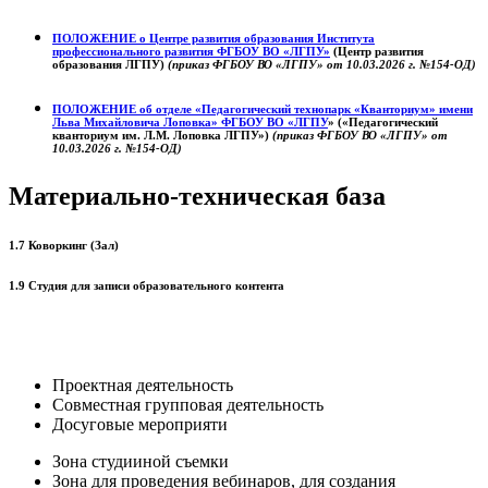
ПОЛОЖЕНИЕ о
Центре развития образования
Института
профессионального развития ФГБОУ ВО «ЛГПУ»
(Центр развития
образования ЛГПУ)
(приказ ФГБОУ ВО «ЛГПУ» от 10.03.2026 г. №154-ОД)
ПОЛОЖЕНИЕ об отделе «Педагогический технопарк «Кванториум» имени
Льва Михайловича Лоповка»
ФГБОУ ВО «ЛГПУ
» («Педагогический
кванториум им. Л.М. Лоповка ЛГПУ»)
(приказ ФГБОУ ВО «ЛГПУ» от
10.03.2026 г. №154-ОД)
Материально-техническая база
1.7 Коворкинг (Зал)
1.9 Студия для записи образовательного контента
Проектная деятельность
Совместная групповая деятельность
Досуговые мероприяти
Зона студииной съемки
Зона для проведения вебинаров, для создания