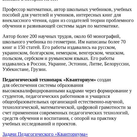
Профессор математики, автор школьных учебников, учебных
пособий для учителей и учеников, интересных книг для
внеклассного чтения, один из создателей теории проблемного
обучения и развивающей системы задач по математике.
Автор более 200 научных трудов, около 60 монографий,
школьного учебника по геометрии. Им написаны более 70
книг и 150 статей. Его работы издавались на русском,
украинском, болгарском, немецком, венгерском, чешском,
польском, сербском и румынском языках. Его работы
издавались в России, Украине, Эстонии, Литве, Белоруссии,
Узбекистане, Грузии.
Педагогический технопарк «Кванториум»
создан
для
обеспечения системы образования
высококвалифицированными кадрами через формирование у
студентов, педагогических работников и учащихся
общеобразовательных организаций естественно-научной,
технологической, математической, цифровой грамотности за
счет применения современных педагогических технологий,
средств обучения и воспитания, с опорой на практику
учебных исследований и проектов.
Задачи Педагогического «Кванториума»