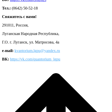
Тел.:
(0642) 50-52-18
Свяжитесь с нами!
291011, Россия,
Луганская Народная Республика,
Г.О. г. Луганск, ул. Матросова, 4а
e-mail:
kvantorium.lgpu@yandex.ru
ВК:
https://vk.com/quantorium_lgpu