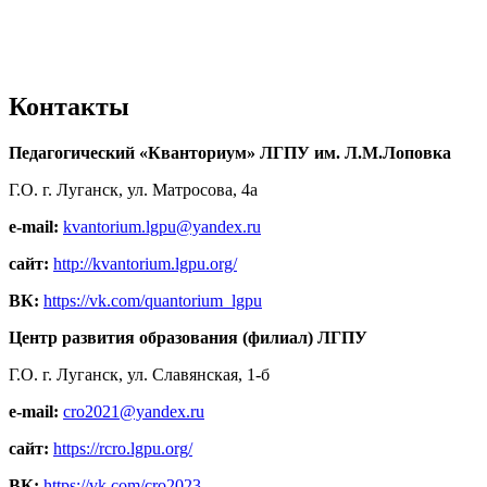
Контакты
Педагогический «Кванториум» ЛГПУ им. Л.М.Лоповка
Г.О. г. Луганск, ул. Матросова, 4а
e-mail:
kvantorium.lgpu@yandex.ru
сайт:
http://kvantorium.lgpu.org/
ВК:
https://vk.com/quantorium_lgpu
Центр развития образования (филиал) ЛГПУ
Г.О. г. Луганск, ул. Славянская, 1-б
e-mail:
cro2021@yandex.ru
сайт:
https://rcro.lgpu.org/
ВК:
https://vk.com/cro2023