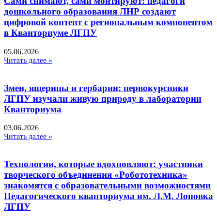
Сами снимают, сами монтируют: педагоги
дошкольного образования ЛНР создают
цифровой контент с региональным компонентом
в Кванториуме ЛГПУ​
05.06.2026
Читать далее »
Змеи, ящерицы и гербарии: первокурсники
ЛГПУ изучали живую природу в лаборатории
Кванториума
03.06.2026
Читать далее »
Технологии, которые вдохновляют: участники
творческого объединения «Робототехника»
знакомятся с образовательными возможностями
Педагогического кванториума им. Л.М. Лоповка
ЛГПУ