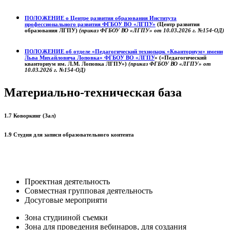
ПОЛОЖЕНИЕ о
Центре развития образования
Института
профессионального развития ФГБОУ ВО «ЛГПУ»
(Центр развития
образования ЛГПУ)
(приказ ФГБОУ ВО «ЛГПУ» от 10.03.2026 г. №154-ОД)
ПОЛОЖЕНИЕ об отделе «Педагогический технопарк «Кванториум» имени
Льва Михайловича Лоповка»
ФГБОУ ВО «ЛГПУ
» («Педагогический
кванториум им. Л.М. Лоповка ЛГПУ»)
(приказ ФГБОУ ВО «ЛГПУ» от
10.03.2026 г. №154-ОД)
Материально-техническая база
1.7 Коворкинг (Зал)
1.9 Студия для записи образовательного контента
Проектная деятельность
Совместная групповая деятельность
Досуговые мероприяти
Зона студииной съемки
Зона для проведения вебинаров, для создания