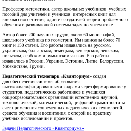
Профессор математики, автор школьных учебников, учебных
пособий для учителей и учеников, интересных книг для
внеклассного чтения, один из создателей теории проблемного
обучения и развивающей системы задач по математике.
Автор более 200 научных трудов, около 60 монографий,
школьного учебника по геометрии. Им написаны более 70
книг и 150 статей. Его работы издавались на русском,
украинском, болгарском, немецком, венгерском, чешском,
польском, сербском и румынском языках. Его работы
издавались в России, Украине, Эстонии, Литве, Белоруссии,
Узбекистане, Грузии.
Педагогический технопарк «Кванториум»
создан
для
обеспечения системы образования
высококвалифицированными кадрами через формирование у
студентов, педагогических работников и учащихся
общеобразовательных организаций естественно-научной,
технологической, математической, цифровой грамотности за
счет применения современных педагогических технологий,
средств обучения и воспитания, с опорой на практику
учебных исследований и проектов.
Задачи Педагогического «Кванториума»