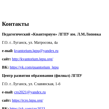
Контакты
Педагогический «Кванториум» ЛГПУ им. Л.М.Лоповка
Г.О. г. Луганск, ул. Матросова, 4а
e-mail:
kvantorium.lgpu@yandex.ru
сайт:
http://kvantorium.lgpu.org/
ВК:
https://vk.com/quantorium_lgpu
Центр развития образования (филиал) ЛГПУ
Г.О. г. Луганск, ул. Славянская, 1-б
e-mail:
cro2021@yandex.ru
сайт:
https://rcro.lgpu.org/
ВК:
https://vk.com/cro2023