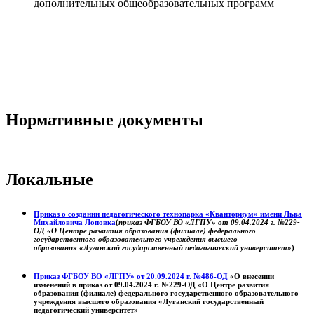
дополнительных общеобразовательных программ
Нормативные документы
Локальные
Приказ о создании педагогического технопарка «Кванториум» имени Льва
Михайловича Лоповка
(
приказ ФГБОУ ВО «ЛГПУ» от 09.04.2024 г. №229-
ОД «О Центре развития образования (филиале) федерального
государственного образовательного учреждения высшего
образования «Луганский государственный педагогический университет»
)
Приказ ФГБОУ ВО «ЛГПУ» от 20.09.2024 г. №486-ОД
«О внесении
изменений в приказ от 09.04.2024 г. №229-ОД «О Центре развития
образования (филиале) федерального государственного образовательного
учреждения высшего образования «Луганский государственный
педагогический университет»