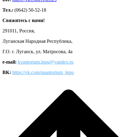
Тел.:
(0642) 50-52-18
Свяжитесь с нами!
291011, Россия,
Луганская Народная Республика,
Г.О. г. Луганск, ул. Матросова, 4а
e-mail:
kvantorium.lgpu@yandex.ru
ВК:
https://vk.com/quantorium_lgpu