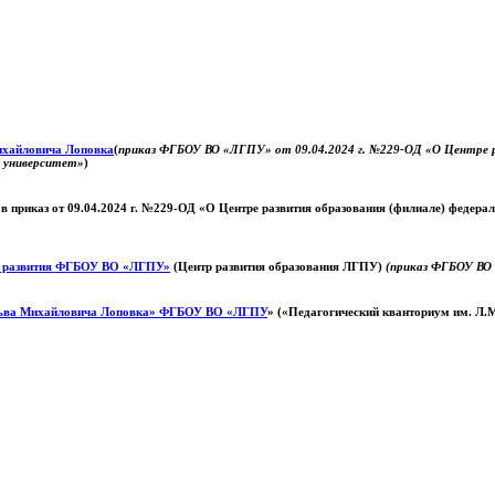
Михайловича Лоповка
(
приказ ФГБОУ ВО «ЛГПУ» от 09.04.2024 г. №229-ОД «О Центре ра
й университет»
)
 в приказ от 09.04.2024 г. №229-ОД «О Центре развития образования (филиале) федер
о развития ФГБОУ ВО «ЛГПУ»
(Центр развития образования ЛГПУ)
(приказ ФГБОУ ВО 
ьва Михайловича Лоповка»
ФГБОУ ВО «ЛГПУ
» («Педагогический кванториум им. Л