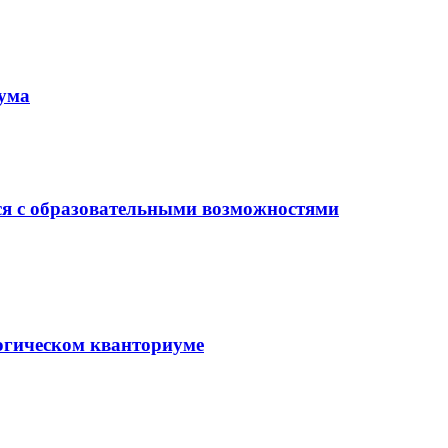
иума
ся с образовательными возможностями
гогическом кванториуме