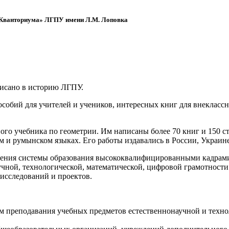
 «Кванториума» ЛГПУ имени Л.М. Лоповка
писано в историю ЛГПУ.
обий для учителей и учеников, интересных книг для внеклассно
ого учебника по геометрии. Им написаны более 70 книг и 150 ст
м и румынском языках. Его работы издавались в России, Украине
ения системы образования высококвалифицированными кадрами 
чной, технологической, математической, цифровой грамотности
х исследований и проектов.
ям преподавания учебных предметов естественнонаучной и техн