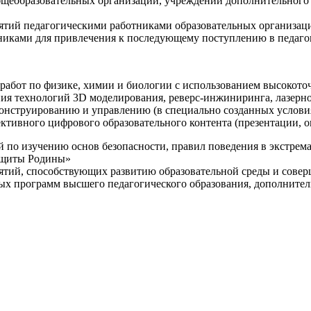
щеобразовательных организаций, учреждений дополнительного 
ятий педагогическими работниками образовательных организаци
никами для привлечения к последующему поступлению в педаго
 работ по физике, химии и биологии с использованием высокот
ния технологий 3D моделирования, реверс-инжиниринга, лазерн
конструированию и управлению (в специально созданных услов
ективного цифрового образовательного контента (презентации,
й по изучению основ безопасности, правил поведения в экстрем
защиты Родины»
иятий, способствующих развитию образовательной среды и сове
ных программ высшего педагогического образования, дополнит