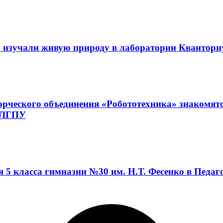
 изучали живую природу в лаборатории Квантор
орческого объединения «Робототехника» знакомят
а ЛГПУ
я 5 класса гимназии №30 им. Н.Т. Фесенко в Педа