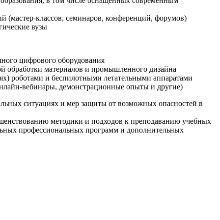
образования, в том числе оснащенных современным
й (мастер-классов, семинаров, конференций, форумов)
гические вузы
очного цифрового оборудования
ой обработки материалов и промышленного дизайна
иях) роботами и беспилотными летательными аппаратами
 онлайн-вебинары, демонстрационные опыты и другие)
альных ситуациях и мер защиты от возможных опасностей в
ршенствованию методики и подходов к преподаванию учебных
ельных профессиональных программ и дополнительных