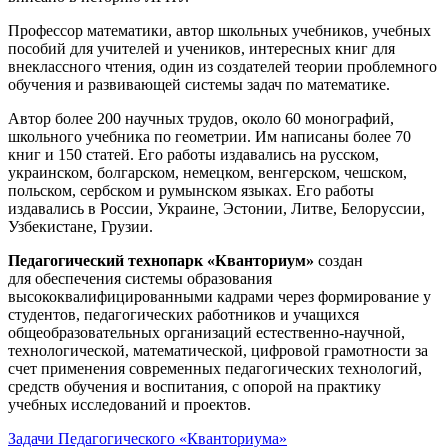
Профессор математики, автор школьных учебников, учебных
пособий для учителей и учеников, интересных книг для
внеклассного чтения, один из создателей теории проблемного
обучения и развивающей системы задач по математике.
Автор более 200 научных трудов, около 60 монографий,
школьного учебника по геометрии. Им написаны более 70
книг и 150 статей. Его работы издавались на русском,
украинском, болгарском, немецком, венгерском, чешском,
польском, сербском и румынском языках. Его работы
издавались в России, Украине, Эстонии, Литве, Белоруссии,
Узбекистане, Грузии.
Педагогический технопарк «Кванториум»
создан
для
обеспечения системы образования
высококвалифицированными кадрами через формирование у
студентов, педагогических работников и учащихся
общеобразовательных организаций естественно-научной,
технологической, математической, цифровой грамотности за
счет применения современных педагогических технологий,
средств обучения и воспитания, с опорой на практику
учебных исследований и проектов.
Задачи Педагогического «Кванториума»