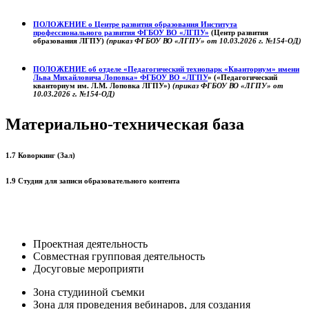
ПОЛОЖЕНИЕ о
Центре развития образования
Института
профессионального развития ФГБОУ ВО «ЛГПУ»
(Центр развития
образования ЛГПУ)
(приказ ФГБОУ ВО «ЛГПУ» от 10.03.2026 г. №154-ОД)
ПОЛОЖЕНИЕ об отделе «Педагогический технопарк «Кванториум» имени
Льва Михайловича Лоповка»
ФГБОУ ВО «ЛГПУ
» («Педагогический
кванториум им. Л.М. Лоповка ЛГПУ»)
(приказ ФГБОУ ВО «ЛГПУ» от
10.03.2026 г. №154-ОД)
Материально-техническая база
1.7 Коворкинг (Зал)
1.9 Студия для записи образовательного контента
Проектная деятельность
Совместная групповая деятельность
Досуговые мероприяти
Зона студииной съемки
Зона для проведения вебинаров, для создания