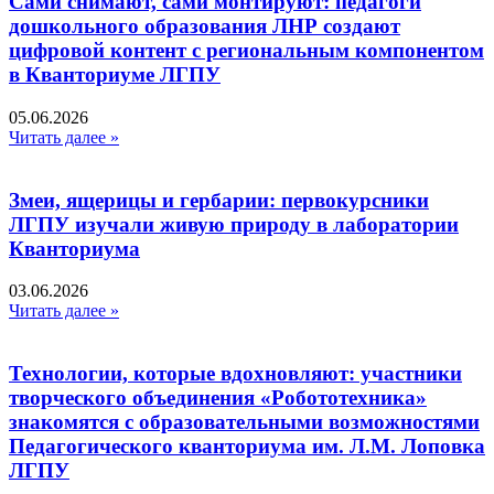
Сами снимают, сами монтируют: педагоги
дошкольного образования ЛНР создают
цифровой контент с региональным компонентом
в Кванториуме ЛГПУ​
05.06.2026
Читать далее »
Змеи, ящерицы и гербарии: первокурсники
ЛГПУ изучали живую природу в лаборатории
Кванториума
03.06.2026
Читать далее »
Технологии, которые вдохновляют: участники
творческого объединения «Робототехника»
знакомятся с образовательными возможностями
Педагогического кванториума им. Л.М. Лоповка
ЛГПУ