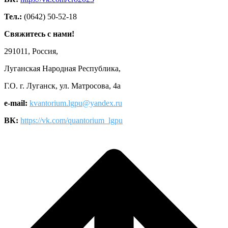
Тел.:
(0642) 50-52-18
Свяжитесь с нами!
291011, Россия,
Луганская Народная Республика,
Г.О. г. Луганск, ул. Матросова, 4а
e-mail:
kvantorium.lgpu@yandex.ru
ВК:
https://vk.com/quantorium_lgpu