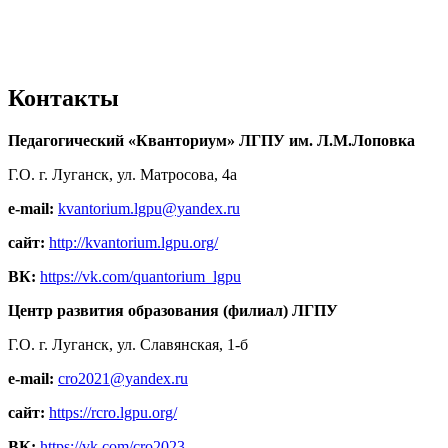
Контакты
Педагогический «Кванториум» ЛГПУ им. Л.М.Лоповка
Г.О. г. Луганск, ул. Матросова, 4а
e-mail:
kvantorium.lgpu@yandex.ru
сайт:
http://kvantorium.lgpu.org/
ВК:
https://vk.com/quantorium_lgpu
Центр развития образования (филиал) ЛГПУ
Г.О. г. Луганск, ул. Славянская, 1-б
e-mail:
cro2021@yandex.ru
сайт:
https://rcro.lgpu.org/
ВК:
https://vk.com/cro2023