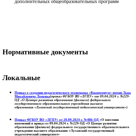
дополнительных общеобразовательных программ
Нормативные документы
Локальные
Приказ о создании педагогического технопарка «Кванториум» имени Льва
Михайловича Лоповка
(
приказ ФГБОУ ВО «ЛГПУ» от 09.04.2024 г. №229-
ОД «О Центре развития образования (филиале) федерального
государственного образовательного учреждения высшего
образования «Луганский государственный педагогический университет»
)
Приказ ФГБОУ ВО «ЛГПУ» от 20.09.2024 г. №486-ОД
«О внесении
изменений в приказ от 09.04.2024 г. №229-ОД «О Центре развития
образования (филиале) федерального государственного образовательного
учреждения высшего образования «Луганский государственный
педагогический университет»