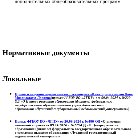
дополнительных общеобразовательных программ
Нормативные документы
Локальные
Приказ о создании педагогического технопарка «Кванториум» имени Льва
Михайловича Лоповка
(
приказ ФГБОУ ВО «ЛГПУ» от 09.04.2024 г. №229-
ОД «О Центре развития образования (филиале) федерального
государственного образовательного учреждения высшего
образования «Луганский государственный педагогический университет»
)
Приказ ФГБОУ ВО «ЛГПУ» от 20.09.2024 г. №486-ОД
«О внесении
изменений в приказ от 09.04.2024 г. №229-ОД «О Центре развития
образования (филиале) федерального государственного образовательного
учреждения высшего образования «Луганский государственный
педагогический университет»