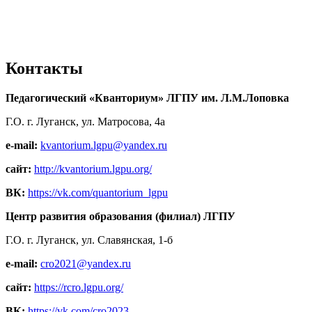
Контакты
Педагогический «Кванториум» ЛГПУ им. Л.М.Лоповка
Г.О. г. Луганск, ул. Матросова, 4а
e-mail:
kvantorium.lgpu@yandex.ru
сайт:
http://kvantorium.lgpu.org/
ВК:
https://vk.com/quantorium_lgpu
Центр развития образования (филиал) ЛГПУ
Г.О. г. Луганск, ул. Славянская, 1-б
e-mail:
cro2021@yandex.ru
сайт:
https://rcro.lgpu.org/
ВК:
https://vk.com/cro2023