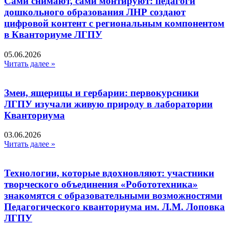
Сами снимают, сами монтируют: педагоги
дошкольного образования ЛНР создают
цифровой контент с региональным компонентом
в Кванториуме ЛГПУ​
05.06.2026
Читать далее »
Змеи, ящерицы и гербарии: первокурсники
ЛГПУ изучали живую природу в лаборатории
Кванториума
03.06.2026
Читать далее »
Технологии, которые вдохновляют: участники
творческого объединения «Робототехника»
знакомятся с образовательными возможностями
Педагогического кванториума им. Л.М. Лоповка
ЛГПУ