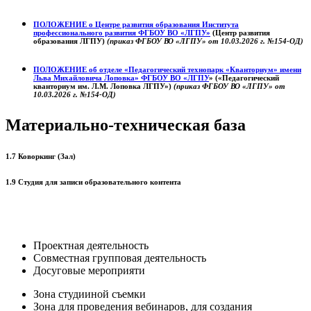
ПОЛОЖЕНИЕ о
Центре развития образования
Института
профессионального развития ФГБОУ ВО «ЛГПУ»
(Центр развития
образования ЛГПУ)
(приказ ФГБОУ ВО «ЛГПУ» от 10.03.2026 г. №154-ОД)
ПОЛОЖЕНИЕ об отделе «Педагогический технопарк «Кванториум» имени
Льва Михайловича Лоповка»
ФГБОУ ВО «ЛГПУ
» («Педагогический
кванториум им. Л.М. Лоповка ЛГПУ»)
(приказ ФГБОУ ВО «ЛГПУ» от
10.03.2026 г. №154-ОД)
Материально-техническая база
1.7 Коворкинг (Зал)
1.9 Студия для записи образовательного контента
Проектная деятельность
Совместная групповая деятельность
Досуговые мероприяти
Зона студииной съемки
Зона для проведения вебинаров, для создания