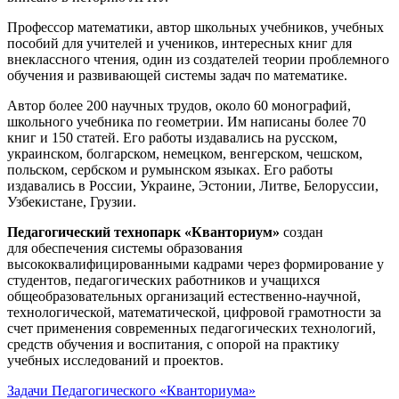
Профессор математики, автор школьных учебников, учебных
пособий для учителей и учеников, интересных книг для
внеклассного чтения, один из создателей теории проблемного
обучения и развивающей системы задач по математике.
Автор более 200 научных трудов, около 60 монографий,
школьного учебника по геометрии. Им написаны более 70
книг и 150 статей. Его работы издавались на русском,
украинском, болгарском, немецком, венгерском, чешском,
польском, сербском и румынском языках. Его работы
издавались в России, Украине, Эстонии, Литве, Белоруссии,
Узбекистане, Грузии.
Педагогический технопарк «Кванториум»
создан
для
обеспечения системы образования
высококвалифицированными кадрами через формирование у
студентов, педагогических работников и учащихся
общеобразовательных организаций естественно-научной,
технологической, математической, цифровой грамотности за
счет применения современных педагогических технологий,
средств обучения и воспитания, с опорой на практику
учебных исследований и проектов.
Задачи Педагогического «Кванториума»