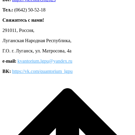
Тел.:
(0642) 50-52-18
Свяжитесь с нами!
291011, Россия,
Луганская Народная Республика,
Г.О. г. Луганск, ул. Матросова, 4а
e-mail:
kvantorium.lgpu@yandex.ru
ВК:
https://vk.com/quantorium_lgpu