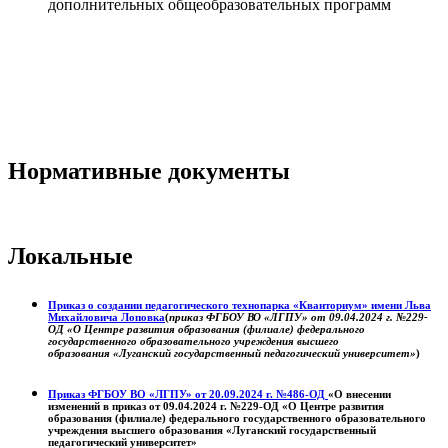
дополнительных общеобразовательных программ
Нормативные документы
Локальные
Приказ о создании педагогического технопарка «Кванториум» имени Льва
Михайловича Лоповка
(
приказ ФГБОУ ВО «ЛГПУ» от 09.04.2024 г. №229-
ОД «О Центре развития образования (филиале) федерального
государственного образовательного учреждения высшего
образования «Луганский государственный педагогический университет»
)
Приказ ФГБОУ ВО «ЛГПУ» от 20.09.2024 г. №486-ОД
«О внесении
изменений в приказ от 09.04.2024 г. №229-ОД «О Центре развития
образования (филиале) федерального государственного образовательного
учреждения высшего образования «Луганский государственный
педагогический университет»