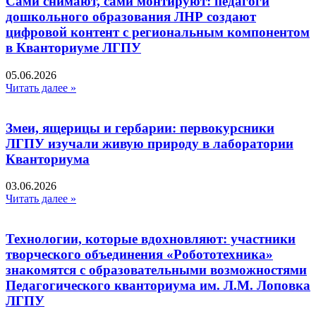
Сами снимают, сами монтируют: педагоги
дошкольного образования ЛНР создают
цифровой контент с региональным компонентом
в Кванториуме ЛГПУ​
05.06.2026
Читать далее »
Змеи, ящерицы и гербарии: первокурсники
ЛГПУ изучали живую природу в лаборатории
Кванториума
03.06.2026
Читать далее »
Технологии, которые вдохновляют: участники
творческого объединения «Робототехника»
знакомятся с образовательными возможностями
Педагогического кванториума им. Л.М. Лоповка
ЛГПУ