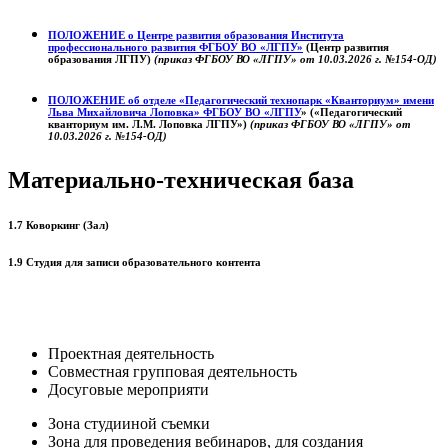
ПОЛОЖЕНИЕ о
Центре развития образования
Института
профессионального развития ФГБОУ ВО «ЛГПУ»
(Центр развития
образования ЛГПУ)
(приказ ФГБОУ ВО «ЛГПУ» от 10.03.2026 г. №154-ОД)
ПОЛОЖЕНИЕ об отделе «Педагогический технопарк «Кванториум» имени
Льва Михайловича Лоповка»
ФГБОУ ВО «ЛГПУ
» («Педагогический
кванториум им. Л.М. Лоповка ЛГПУ»)
(приказ ФГБОУ ВО «ЛГПУ» от
10.03.2026 г. №154-ОД)
Материально-техническая база
1.7 Коворкинг (Зал)
1.9 Студия для записи образовательного контента
Проектная деятельность
Совместная групповая деятельность
Досуговые мероприяти
Зона студииной съемки
Зона для проведения вебинаров, для создания