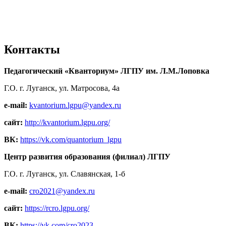
Контакты
Педагогический «Кванториум» ЛГПУ им. Л.М.Лоповка
Г.О. г. Луганск, ул. Матросова, 4а
e-mail:
kvantorium.lgpu@yandex.ru
сайт:
http://kvantorium.lgpu.org/
ВК:
https://vk.com/quantorium_lgpu
Центр развития образования (филиал) ЛГПУ
Г.О. г. Луганск, ул. Славянская, 1-б
e-mail:
cro2021@yandex.ru
сайт:
https://rcro.lgpu.org/
ВК:
https://vk.com/cro2023