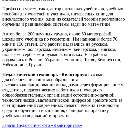
Профессор математики, автор школьных учебников, учебных
пособий для учителей и учеников, интересных книг для
внеклассного чтения, один из создателей теории проблемного
обучения и развивающей системы задач по математике.
Автор более 200 научных трудов, около 60 монографий,
школьного учебника по геометрии. Им написаны более 70
книг и 150 статей. Его работы издавались на русском,
украинском, болгарском, немецком, венгерском, чешском,
польском, сербском и румынском языках. Его работы
издавались в России, Украине, Эстонии, Литве, Белоруссии,
Узбекистане, Грузии.
Педагогический технопарк «Кванториум»
создан
для
обеспечения системы образования
высококвалифицированными кадрами через формирование у
студентов, педагогических работников и учащихся
общеобразовательных организаций естественно-научной,
технологической, математической, цифровой грамотности за
счет применения современных педагогических технологий,
средств обучения и воспитания, с опорой на практику
учебных исследований и проектов.
Задачи Педагогического «Кванториума»