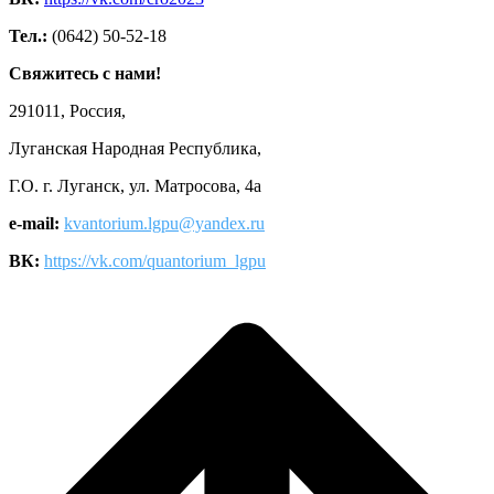
Тел.:
(0642) 50-52-18
Свяжитесь с нами!
291011, Россия,
Луганская Народная Республика,
Г.О. г. Луганск, ул. Матросова, 4а
e-mail:
kvantorium.lgpu@yandex.ru
ВК:
https://vk.com/quantorium_lgpu