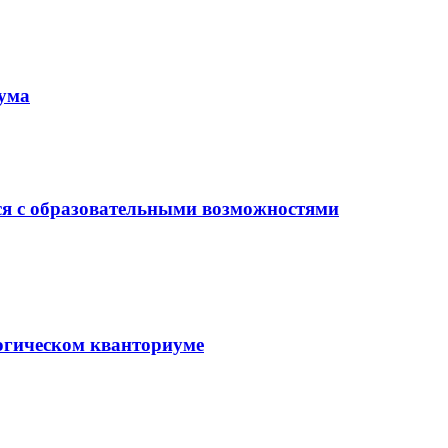
иума
ся с образовательными возможностями
гогическом кванториуме