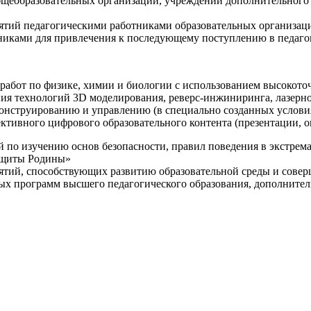
щеобразовательных организаций, учреждений дополнительного 
ятий педагогическими работниками образовательных организаци
никами для привлечения к последующему поступлению в педаго
 работ по физике, химии и биологии с использованием высокот
ния технологий 3D моделирования, реверс-инжиниринга, лазерн
конструированию и управлению (в специально созданных услов
ективного цифрового образовательного контента (презентации,
й по изучению основ безопасности, правил поведения в экстрем
защиты Родины»
иятий, способствующих развитию образовательной среды и сове
ных программ высшего педагогического образования, дополнит