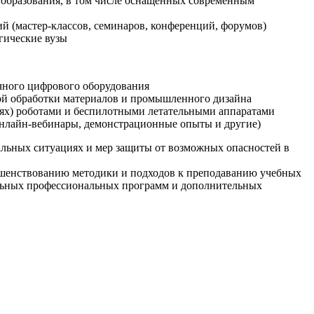
образования, в том числе оснащенных современным
й (мастер-классов, семинаров, конференций, форумов)
гические вузы
очного цифрового оборудования
ой обработки материалов и промышленного дизайна
иях) роботами и беспилотными летательными аппаратами
 онлайн-вебинары, демонстрационные опыты и другие)
альных ситуациях и мер защиты от возможных опасностей в
ршенствованию методики и подходов к преподаванию учебных
ельных профессиональных программ и дополнительных