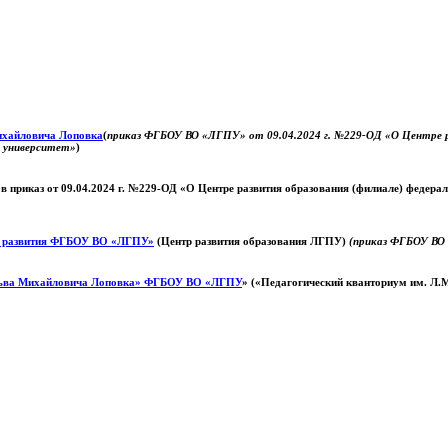
Михайловича Лоповка
(
приказ ФГБОУ ВО «ЛГПУ» от 09.04.2024 г. №229-ОД «О Центре ра
й университет»
)
 в приказ от 09.04.2024 г. №229-ОД «О Центре развития образования (филиале) федер
о развития ФГБОУ ВО «ЛГПУ»
(Центр развития образования ЛГПУ)
(приказ ФГБОУ ВО 
ьва Михайловича Лоповка»
ФГБОУ ВО «ЛГПУ
» («Педагогический кванториум им. Л