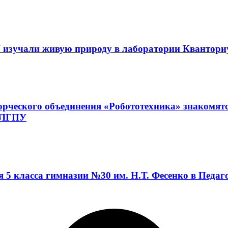
 изучали живую природу в лаборатории Квантор
орческого объединения «Робототехника» знакомят
а ЛГПУ
я 5 класса гимназии №30 им. Н.Т. Фесенко в Педа