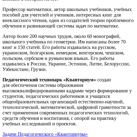
Профессор математики, автор школьных учебников, учебных
пособий для учителей и учеников, интересных книг для
внеклассного чтения, один из создателей теории проблемного
обучения и развивающей системы задач по математике.
Автор более 200 научных трудов, около 60 монографий,
школьного учебника по геометрии. Им написаны более 70
книг и 150 статей. Его работы издавались на русском,
украинском, болгарском, немецком, венгерском, чешском,
польском, сербском и румынском языках. Его работы
издавались в России, Украине, Эстонии, Литве, Белоруссии,
Узбекистане, Грузии.
Педагогический технопарк «Кванториум»
создан
для
обеспечения системы образования
высококвалифицированными кадрами через формирование у
студентов, педагогических работников и учащихся
общеобразовательных организаций естественно-научной,
технологической, математической, цифровой грамотности за
счет применения современных педагогических технологий,
средств обучения и воспитания, с опорой на практику
учебных исследований и проектов.
Задачи Педагогического «Кванториума»