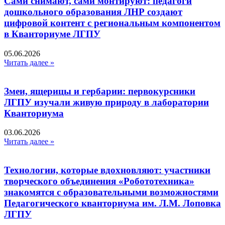
Сами снимают, сами монтируют: педагоги
дошкольного образования ЛНР создают
цифровой контент с региональным компонентом
в Кванториуме ЛГПУ​
05.06.2026
Читать далее »
Змеи, ящерицы и гербарии: первокурсники
ЛГПУ изучали живую природу в лаборатории
Кванториума
03.06.2026
Читать далее »
Технологии, которые вдохновляют: участники
творческого объединения «Робототехника»
знакомятся с образовательными возможностями
Педагогического кванториума им. Л.М. Лоповка
ЛГПУ