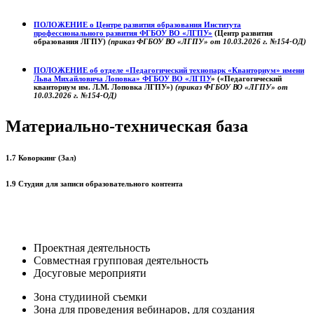
ПОЛОЖЕНИЕ о
Центре развития образования
Института
профессионального развития ФГБОУ ВО «ЛГПУ»
(Центр развития
образования ЛГПУ)
(приказ ФГБОУ ВО «ЛГПУ» от 10.03.2026 г. №154-ОД)
ПОЛОЖЕНИЕ об отделе «Педагогический технопарк «Кванториум» имени
Льва Михайловича Лоповка»
ФГБОУ ВО «ЛГПУ
» («Педагогический
кванториум им. Л.М. Лоповка ЛГПУ»)
(приказ ФГБОУ ВО «ЛГПУ» от
10.03.2026 г. №154-ОД)
Материально-техническая база
1.7 Коворкинг (Зал)
1.9 Студия для записи образовательного контента
Проектная деятельность
Совместная групповая деятельность
Досуговые мероприяти
Зона студииной съемки
Зона для проведения вебинаров, для создания