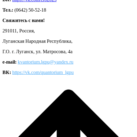
Тел.:
(0642) 50-52-18
Свяжитесь с нами!
291011, Россия,
Луганская Народная Республика,
Г.О. г. Луганск, ул. Матросова, 4а
e-mail:
kvantorium.lgpu@yandex.ru
ВК:
https://vk.com/quantorium_lgpu