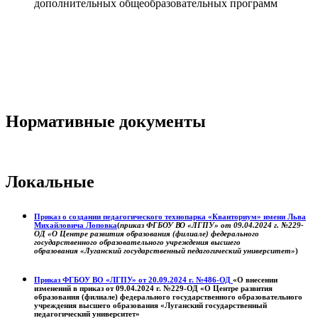
дополнительных общеобразовательных программ
Нормативные документы
Локальные
Приказ о создании педагогического технопарка «Кванториум» имени Льва
Михайловича Лоповка
(
приказ ФГБОУ ВО «ЛГПУ» от 09.04.2024 г. №229-
ОД «О Центре развития образования (филиале) федерального
государственного образовательного учреждения высшего
образования «Луганский государственный педагогический университет»
)
Приказ ФГБОУ ВО «ЛГПУ» от 20.09.2024 г. №486-ОД
«О внесении
изменений в приказ от 09.04.2024 г. №229-ОД «О Центре развития
образования (филиале) федерального государственного образовательного
учреждения высшего образования «Луганский государственный
педагогический университет»