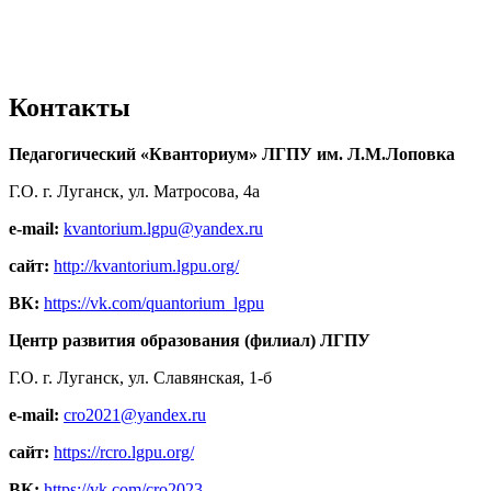
Контакты
Педагогический «Кванториум» ЛГПУ им. Л.М.Лоповка
Г.О. г. Луганск, ул. Матросова, 4а
e-mail:
kvantorium.lgpu@yandex.ru
сайт:
http://kvantorium.lgpu.org/
ВК:
https://vk.com/quantorium_lgpu
Центр развития образования (филиал) ЛГПУ
Г.О. г. Луганск, ул. Славянская, 1-б
e-mail:
cro2021@yandex.ru
сайт:
https://rcro.lgpu.org/
ВК:
https://vk.com/cro2023