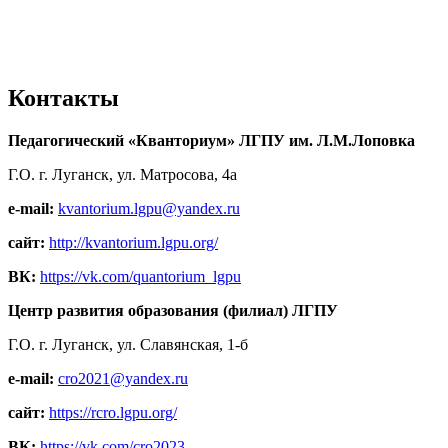
Контакты
Педагогический «Кванториум» ЛГПУ им. Л.М.Лоповка
Г.О. г. Луганск, ул. Матросова, 4а
e-mail:
kvantorium.lgpu@yandex.ru
сайт:
http://kvantorium.lgpu.org/
ВК:
https://vk.com/quantorium_lgpu
Центр развития образования (филиал) ЛГПУ
Г.О. г. Луганск, ул. Славянская, 1-б
e-mail:
cro2021@yandex.ru
сайт:
https://rcro.lgpu.org/
ВК:
https://vk.com/cro2023