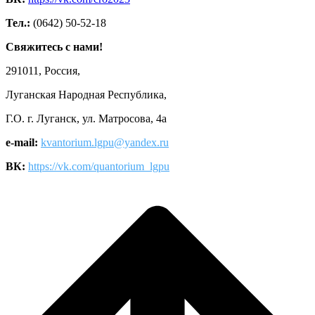
Тел.:
(0642) 50-52-18
Свяжитесь с нами!
291011, Россия,
Луганская Народная Республика,
Г.О. г. Луганск, ул. Матросова, 4а
e-mail:
kvantorium.lgpu@yandex.ru
ВК:
https://vk.com/quantorium_lgpu