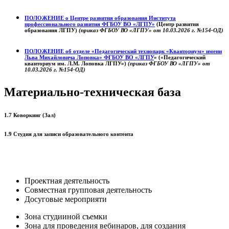
ПОЛОЖЕНИЕ о
Центре развития образования
Института
профессионального развития ФГБОУ ВО «ЛГПУ»
(Центр развития
образования ЛГПУ)
(приказ ФГБОУ ВО «ЛГПУ» от 10.03.2026 г. №154-ОД)
ПОЛОЖЕНИЕ об отделе «Педагогический технопарк «Кванториум» имени
Льва Михайловича Лоповка»
ФГБОУ ВО «ЛГПУ
» («Педагогический
кванториум им. Л.М. Лоповка ЛГПУ»)
(приказ ФГБОУ ВО «ЛГПУ» от
10.03.2026 г. №154-ОД)
Материально-техническая база
1.7 Коворкинг (Зал)
1.9 Студия для записи образовательного контента
Проектная деятельность
Совместная групповая деятельность
Досуговые мероприяти
Зона студииной съемки
Зона для проведения вебинаров, для создания