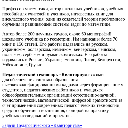
Профессор математики, автор школьных учебников, учебных
пособий для учителей и учеников, интересных книг для
внеклассного чтения, один из создателей теории проблемного
обучения и развивающей системы задач по математике.
Автор более 200 научных трудов, около 60 монографий,
школьного учебника по геометрии. Им написаны более 70
книг и 150 статей. Его работы издавались на русском,
украинском, болгарском, немецком, венгерском, чешском,
польском, сербском и румынском языках. Его работы
издавались в России, Украине, Эстонии, Литве, Белоруссии,
Узбекистане, Грузии.
Педагогический технопарк «Кванториум»
создан
для
обеспечения системы образования
высококвалифицированными кадрами через формирование у
студентов, педагогических работников и учащихся
общеобразовательных организаций естественно-научной,
технологической, математической, цифровой грамотности за
счет применения современных педагогических технологий,
средств обучения и воспитания, с опорой на практику
учебных исследований и проектов.
Задачи Педагогического «Кванториума»