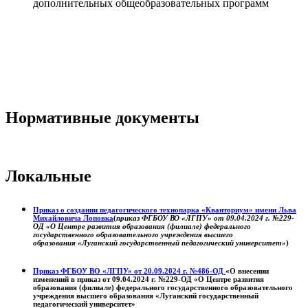
дополнительных общеобразовательных программ
Нормативные документы
Локальные
Приказ о создании педагогического технопарка «Кванториум» имени Льва
Михайловича Лоповка
(
приказ ФГБОУ ВО «ЛГПУ» от 09.04.2024 г. №229-
ОД «О Центре развития образования (филиале) федерального
государственного образовательного учреждения высшего
образования «Луганский государственный педагогический университет»
)
Приказ ФГБОУ ВО «ЛГПУ» от 20.09.2024 г. №486-ОД
«О внесении
изменений в приказ от 09.04.2024 г. №229-ОД «О Центре развития
образования (филиале) федерального государственного образовательного
учреждения высшего образования «Луганский государственный
педагогический университет»