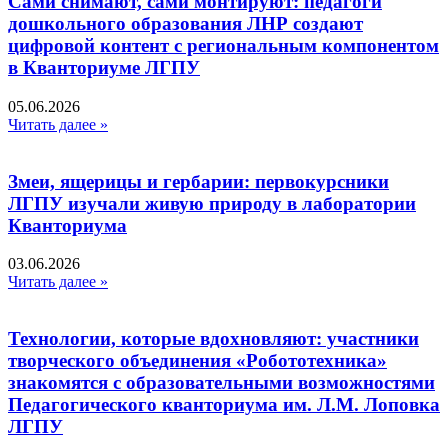
Сами снимают, сами монтируют: педагоги
дошкольного образования ЛНР создают
цифровой контент с региональным компонентом
в Кванториуме ЛГПУ​
05.06.2026
Читать далее »
Змеи, ящерицы и гербарии: первокурсники
ЛГПУ изучали живую природу в лаборатории
Кванториума
03.06.2026
Читать далее »
Технологии, которые вдохновляют: участники
творческого объединения «Робототехника»
знакомятся с образовательными возможностями
Педагогического кванториума им. Л.М. Лоповка
ЛГПУ