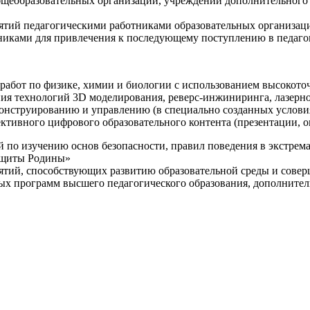
щеобразовательных организаций, учреждений дополнительного 
ятий педагогическими работниками образовательных организаци
никами для привлечения к последующему поступлению в педаго
 работ по физике, химии и биологии с использованием высокот
ния технологий 3D моделирования, реверс-инжиниринга, лазерн
конструированию и управлению (в специально созданных услов
ективного цифрового образовательного контента (презентации,
й по изучению основ безопасности, правил поведения в экстрем
защиты Родины»
иятий, способствующих развитию образовательной среды и сове
ных программ высшего педагогического образования, дополнит