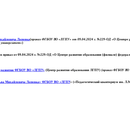
Михайловича Лоповка
(
приказ ФГБОУ ВО «ЛГПУ» от 09.04.2024 г. №229-ОД «О Центре ра
й университет»
)
 в приказ от 09.04.2024 г. №229-ОД «О Центре развития образования (филиале) федер
о развития ФГБОУ ВО «ЛГПУ»
(Центр развития образования ЛГПУ)
(приказ ФГБОУ ВО 
ьва Михайловича Лоповка»
ФГБОУ ВО «ЛГПУ
» («Педагогический кванториум им. Л