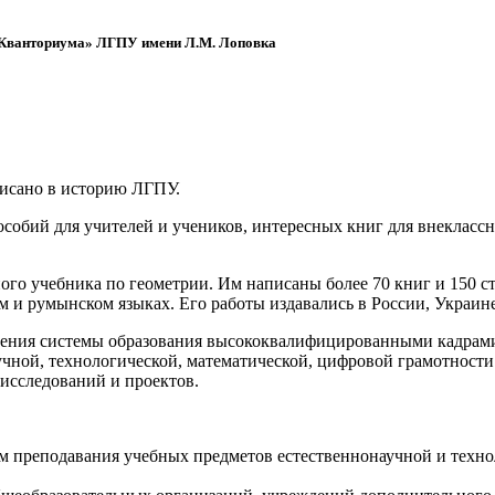
 «Кванториума» ЛГПУ имени Л.М. Лоповка
писано в историю ЛГПУ.
обий для учителей и учеников, интересных книг для внеклассно
ого учебника по геометрии. Им написаны более 70 книг и 150 ст
м и румынском языках. Его работы издавались в России, Украине
ения системы образования высококвалифицированными кадрами 
чной, технологической, математической, цифровой грамотности
х исследований и проектов.
ям преподавания учебных предметов естественнонаучной и техн