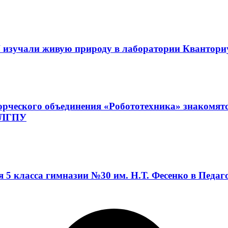
 изучали живую природу в лаборатории Квантор
орческого объединения «Робототехника» знакомят
а ЛГПУ
я 5 класса гимназии №30 им. Н.Т. Фесенко в Педа