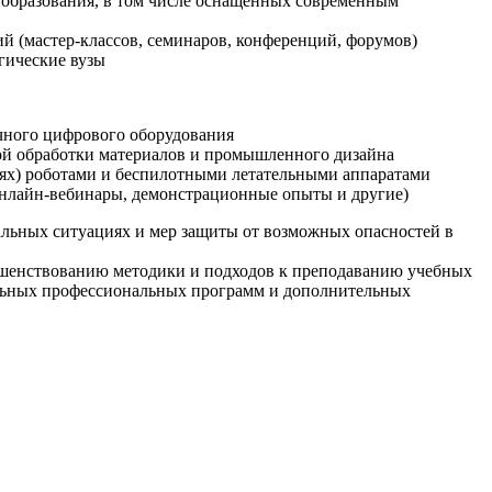
образования, в том числе оснащенных современным
й (мастер-классов, семинаров, конференций, форумов)
гические вузы
очного цифрового оборудования
ой обработки материалов и промышленного дизайна
иях) роботами и беспилотными летательными аппаратами
 онлайн-вебинары, демонстрационные опыты и другие)
альных ситуациях и мер защиты от возможных опасностей в
ршенствованию методики и подходов к преподаванию учебных
ельных профессиональных программ и дополнительных