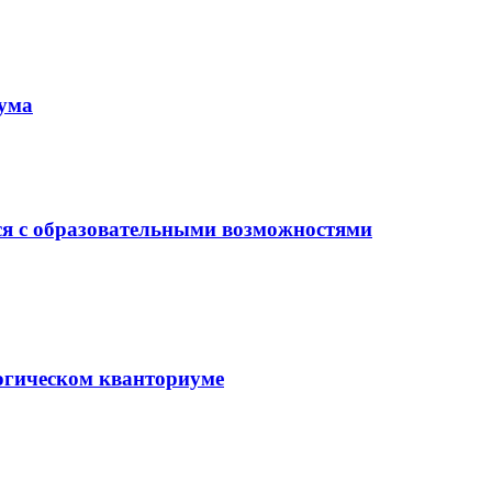
иума
ся с образовательными возможностями
гогическом кванториуме