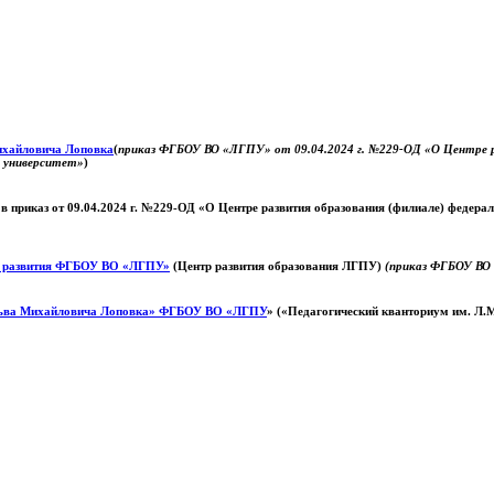
Михайловича Лоповка
(
приказ ФГБОУ ВО «ЛГПУ» от 09.04.2024 г. №229-ОД «О Центре ра
й университет»
)
 в приказ от 09.04.2024 г. №229-ОД «О Центре развития образования (филиале) федер
о развития ФГБОУ ВО «ЛГПУ»
(Центр развития образования ЛГПУ)
(приказ ФГБОУ ВО 
ьва Михайловича Лоповка»
ФГБОУ ВО «ЛГПУ
» («Педагогический кванториум им. Л