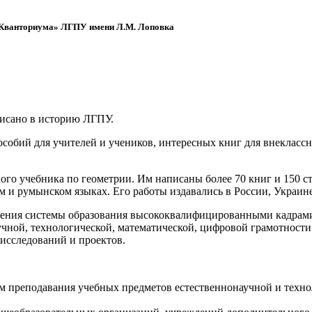
 «Кванториума» ЛГПУ имени Л.М. Лоповка
писано в историю ЛГПУ.
обий для учителей и учеников, интересных книг для внеклассно
ого учебника по геометрии. Им написаны более 70 книг и 150 ст
м и румынском языках. Его работы издавались в России, Украине
ения системы образования высококвалифицированными кадрами 
чной, технологической, математической, цифровой грамотности
х исследований и проектов.
ям преподавания учебных предметов естественнонаучной и техн