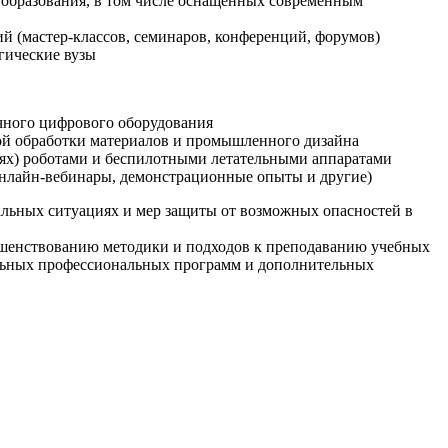
образования, в том числе оснащенных современным
й (мастер-классов, семинаров, конференций, форумов)
гические вузы
очного цифрового оборудования
ой обработки материалов и промышленного дизайна
иях) роботами и беспилотными летательными аппаратами
 онлайн-вебинары, демонстрационные опыты и другие)
альных ситуациях и мер защиты от возможных опасностей в
ршенствованию методики и подходов к преподаванию учебных
ельных профессиональных программ и дополнительных