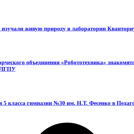
 изучали живую природу в лаборатории Квантор
орческого объединения «Робототехника» знакомят
а ЛГПУ
я 5 класса гимназии №30 им. Н.Т. Фесенко в Педа