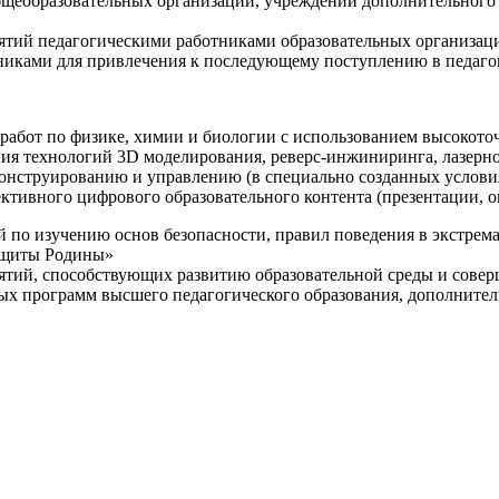
щеобразовательных организаций, учреждений дополнительного 
ятий педагогическими работниками образовательных организаци
никами для привлечения к последующему поступлению в педаго
 работ по физике, химии и биологии с использованием высокот
ния технологий 3D моделирования, реверс-инжиниринга, лазерн
конструированию и управлению (в специально созданных услов
ективного цифрового образовательного контента (презентации,
й по изучению основ безопасности, правил поведения в экстрем
защиты Родины»
иятий, способствующих развитию образовательной среды и сове
ных программ высшего педагогического образования, дополнит