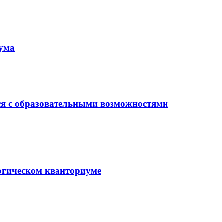
иума
ся с образовательными возможностями
гогическом кванториуме