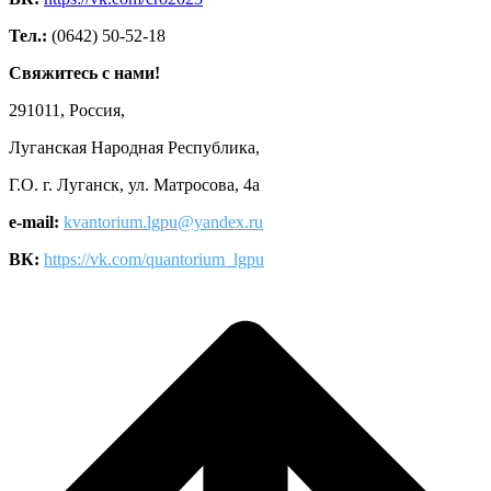
Тел.:
(0642) 50-52-18
Свяжитесь с нами!
291011, Россия,
Луганская Народная Республика,
Г.О. г. Луганск, ул. Матросова, 4а
e-mail:
kvantorium.lgpu@yandex.ru
ВК:
https://vk.com/quantorium_lgpu