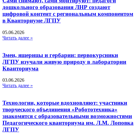
Сами снимают, сами монтируют: педагоги
дошкольного образования ЛНР создают
цифровой контент с региональным компонентом
в Кванториуме ЛГПУ​
05.06.2026
Читать далее »
Змеи, ящерицы и гербарии: первокурсники
ЛГПУ изучали живую природу в лаборатории
Кванториума
03.06.2026
Читать далее »
Технологии, которые вдохновляют: участники
творческого объединения «Робототехника»
знакомятся с образовательными возможностями
Педагогического кванториума им. Л.М. Лоповка
ЛГПУ