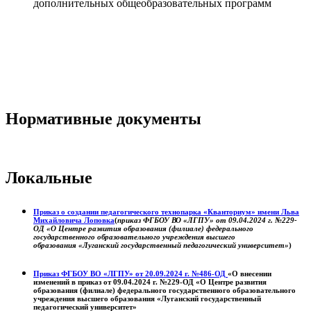
дополнительных общеобразовательных программ
Нормативные документы
Локальные
Приказ о создании педагогического технопарка «Кванториум» имени Льва
Михайловича Лоповка
(
приказ ФГБОУ ВО «ЛГПУ» от 09.04.2024 г. №229-
ОД «О Центре развития образования (филиале) федерального
государственного образовательного учреждения высшего
образования «Луганский государственный педагогический университет»
)
Приказ ФГБОУ ВО «ЛГПУ» от 20.09.2024 г. №486-ОД
«О внесении
изменений в приказ от 09.04.2024 г. №229-ОД «О Центре развития
образования (филиале) федерального государственного образовательного
учреждения высшего образования «Луганский государственный
педагогический университет»