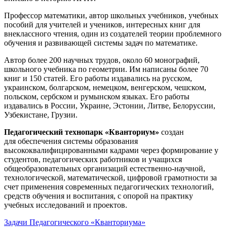
Профессор математики, автор школьных учебников, учебных
пособий для учителей и учеников, интересных книг для
внеклассного чтения, один из создателей теории проблемного
обучения и развивающей системы задач по математике.
Автор более 200 научных трудов, около 60 монографий,
школьного учебника по геометрии. Им написаны более 70
книг и 150 статей. Его работы издавались на русском,
украинском, болгарском, немецком, венгерском, чешском,
польском, сербском и румынском языках. Его работы
издавались в России, Украине, Эстонии, Литве, Белоруссии,
Узбекистане, Грузии.
Педагогический технопарк «Кванториум»
создан
для
обеспечения системы образования
высококвалифицированными кадрами через формирование у
студентов, педагогических работников и учащихся
общеобразовательных организаций естественно-научной,
технологической, математической, цифровой грамотности за
счет применения современных педагогических технологий,
средств обучения и воспитания, с опорой на практику
учебных исследований и проектов.
Задачи Педагогического «Кванториума»