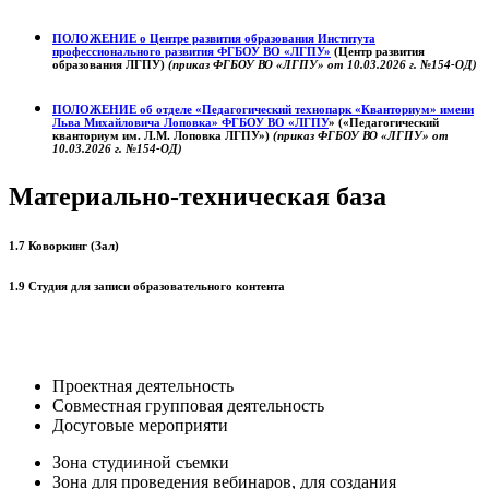
ПОЛОЖЕНИЕ о
Центре развития образования
Института
профессионального развития ФГБОУ ВО «ЛГПУ»
(Центр развития
образования ЛГПУ)
(приказ ФГБОУ ВО «ЛГПУ» от 10.03.2026 г. №154-ОД)
ПОЛОЖЕНИЕ об отделе «Педагогический технопарк «Кванториум» имени
Льва Михайловича Лоповка»
ФГБОУ ВО «ЛГПУ
» («Педагогический
кванториум им. Л.М. Лоповка ЛГПУ»)
(приказ ФГБОУ ВО «ЛГПУ» от
10.03.2026 г. №154-ОД)
Материально-техническая база
1.7 Коворкинг (Зал)
1.9 Студия для записи образовательного контента
Проектная деятельность
Совместная групповая деятельность
Досуговые мероприяти
Зона студииной съемки
Зона для проведения вебинаров, для создания