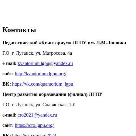
Контакты
Педагогический «Кванториум» ЛГПУ им. Л.М.Лоповка
Г.О. г. Луганск, ул. Матросова, 4а
e-mail:
kvantorium.lgpu@yandex.ru
сайт:
http://kvantorium.lgpu.org/
ВК:
https://vk.com/quantorium_lgpu
Центр развития образования (филиал) ЛГПУ
Г.О. г. Луганск, ул. Славянская, 1-б
e-mail:
cro2021@yandex.ru
сайт:
https://rcro.lgpu.org/
ВК:
https://vk.com/cro2023