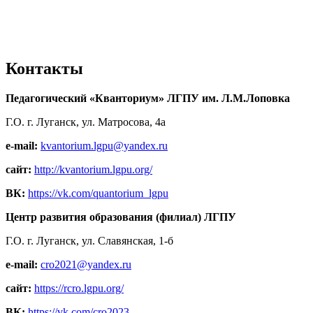
Контакты
Педагогический «Кванториум» ЛГПУ им. Л.М.Лоповка
Г.О. г. Луганск, ул. Матросова, 4а
e-mail:
kvantorium.lgpu@yandex.ru
сайт:
http://kvantorium.lgpu.org/
ВК:
https://vk.com/quantorium_lgpu
Центр развития образования (филиал) ЛГПУ
Г.О. г. Луганск, ул. Славянская, 1-б
e-mail:
cro2021@yandex.ru
сайт:
https://rcro.lgpu.org/
ВК:
https://vk.com/cro2023