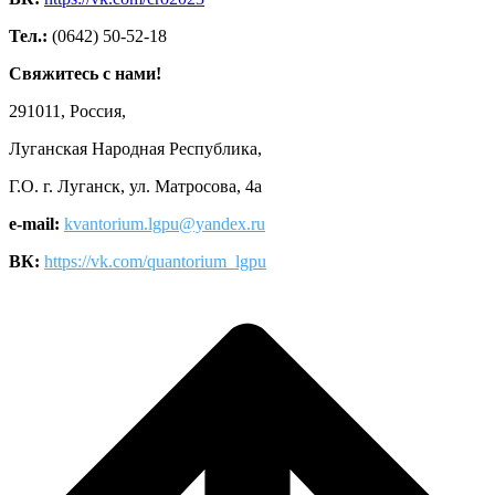
Тел.:
(0642) 50-52-18
Свяжитесь с нами!
291011, Россия,
Луганская Народная Республика,
Г.О. г. Луганск, ул. Матросова, 4а
e-mail:
kvantorium.lgpu@yandex.ru
ВК:
https://vk.com/quantorium_lgpu