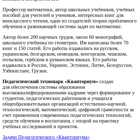
Профессор математики, автор школьных учебников, учебных
пособий для учителей и учеников, интересных книг для
внеклассного чтения, один из создателей теории проблемного
обучения и развивающей системы задач по математике.
Автор более 200 научных трудов, около 60 монографий,
школьного учебника по геометрии. Им написаны более 70
книг и 150 статей. Его работы издавались на русском,
украинском, болгарском, немецком, венгерском, чешском,
польском, сербском и румынском языках. Его работы
издавались в России, Украине, Эстонии, Литве, Белоруссии,
Узбекистане, Грузии.
Педагогический технопарк «Кванториум»
создан
для
обеспечения системы образования
высококвалифицированными кадрами через формирование у
студентов, педагогических работников и учащихся
общеобразовательных организаций естественно-научной,
технологической, математической, цифровой грамотности за
счет применения современных педагогических технологий,
средств обучения и воспитания, с опорой на практику
учебных исследований и проектов.
Задачи Педагогического «Кванториума»