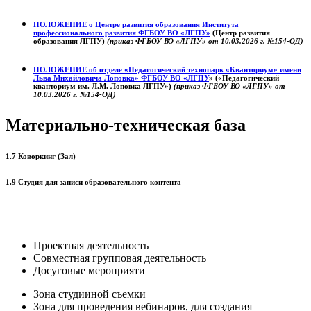
ПОЛОЖЕНИЕ о
Центре развития образования
Института
профессионального развития ФГБОУ ВО «ЛГПУ»
(Центр развития
образования ЛГПУ)
(приказ ФГБОУ ВО «ЛГПУ» от 10.03.2026 г. №154-ОД)
ПОЛОЖЕНИЕ об отделе «Педагогический технопарк «Кванториум» имени
Льва Михайловича Лоповка»
ФГБОУ ВО «ЛГПУ
» («Педагогический
кванториум им. Л.М. Лоповка ЛГПУ»)
(приказ ФГБОУ ВО «ЛГПУ» от
10.03.2026 г. №154-ОД)
Материально-техническая база
1.7 Коворкинг (Зал)
1.9 Студия для записи образовательного контента
Проектная деятельность
Совместная групповая деятельность
Досуговые мероприяти
Зона студииной съемки
Зона для проведения вебинаров, для создания