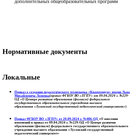
дополнительных общеобразовательных программ
Нормативные документы
Локальные
Приказ о создании педагогического технопарка «Кванториум» имени Льва
Михайловича Лоповка
(
приказ ФГБОУ ВО «ЛГПУ» от 09.04.2024 г. №229-
ОД «О Центре развития образования (филиале) федерального
государственного образовательного учреждения высшего
образования «Луганский государственный педагогический университет»
)
Приказ ФГБОУ ВО «ЛГПУ» от 20.09.2024 г. №486-ОД
«О внесении
изменений в приказ от 09.04.2024 г. №229-ОД «О Центре развития
образования (филиале) федерального государственного образовательного
учреждения высшего образования «Луганский государственный
педагогический университет»