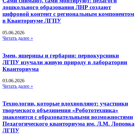
Сами снимают, сами монтируют: педагоги
дошкольного образования ЛНР создают
цифровой контент с региональным компонентом
в Кванториуме ЛГПУ​
05.06.2026
Читать далее »
Змеи, ящерицы и гербарии: первокурсники
ЛГПУ изучали живую природу в лаборатории
Кванториума
03.06.2026
Читать далее »
Технологии, которые вдохновляют: участники
творческого объединения «Робототехника»
знакомятся с образовательными возможностями
Педагогического кванториума им. Л.М. Лоповка
ЛГПУ