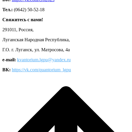
Тел.:
(0642) 50-52-18
Свяжитесь с нами!
291011, Россия,
Луганская Народная Республика,
Г.О. г. Луганск, ул. Матросова, 4а
e-mail:
kvantorium.lgpu@yandex.ru
ВК:
https://vk.com/quantorium_lgpu