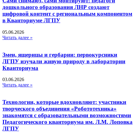
Сами снимают, сами монтируют: педагоги
дошкольного образования ЛНР создают
цифровой контент с региональным компонентом
в Кванториуме ЛГПУ​
05.06.2026
Читать далее »
Змеи, ящерицы и гербарии: первокурсники
ЛГПУ изучали живую природу в лаборатории
Кванториума
03.06.2026
Читать далее »
Технологии, которые вдохновляют: участники
творческого объединения «Робототехника»
знакомятся с образовательными возможностями
Педагогического кванториума им. Л.М. Лоповка
ЛГПУ