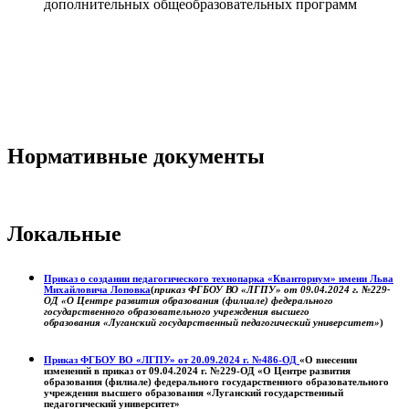
дополнительных общеобразовательных программ
Нормативные документы
Локальные
Приказ о создании педагогического технопарка «Кванториум» имени Льва
Михайловича Лоповка
(
приказ ФГБОУ ВО «ЛГПУ» от 09.04.2024 г. №229-
ОД «О Центре развития образования (филиале) федерального
государственного образовательного учреждения высшего
образования «Луганский государственный педагогический университет»
)
Приказ ФГБОУ ВО «ЛГПУ» от 20.09.2024 г. №486-ОД
«О внесении
изменений в приказ от 09.04.2024 г. №229-ОД «О Центре развития
образования (филиале) федерального государственного образовательного
учреждения высшего образования «Луганский государственный
педагогический университет»