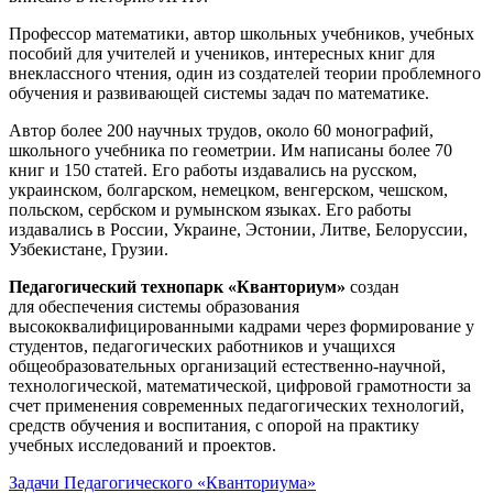
Профессор математики, автор школьных учебников, учебных
пособий для учителей и учеников, интересных книг для
внеклассного чтения, один из создателей теории проблемного
обучения и развивающей системы задач по математике.
Автор более 200 научных трудов, около 60 монографий,
школьного учебника по геометрии. Им написаны более 70
книг и 150 статей. Его работы издавались на русском,
украинском, болгарском, немецком, венгерском, чешском,
польском, сербском и румынском языках. Его работы
издавались в России, Украине, Эстонии, Литве, Белоруссии,
Узбекистане, Грузии.
Педагогический технопарк «Кванториум»
создан
для
обеспечения системы образования
высококвалифицированными кадрами через формирование у
студентов, педагогических работников и учащихся
общеобразовательных организаций естественно-научной,
технологической, математической, цифровой грамотности за
счет применения современных педагогических технологий,
средств обучения и воспитания, с опорой на практику
учебных исследований и проектов.
Задачи Педагогического «Кванториума»