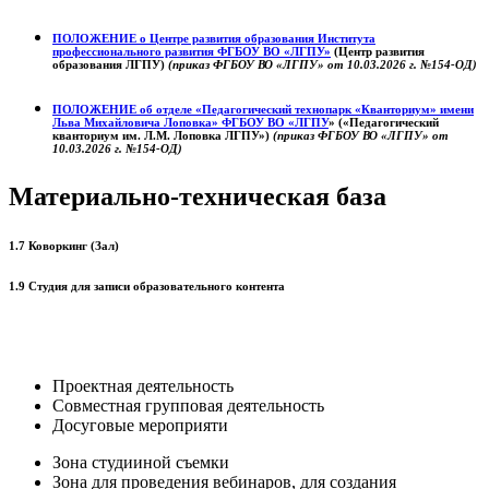
ПОЛОЖЕНИЕ о
Центре развития образования
Института
профессионального развития ФГБОУ ВО «ЛГПУ»
(Центр развития
образования ЛГПУ)
(приказ ФГБОУ ВО «ЛГПУ» от 10.03.2026 г. №154-ОД)
ПОЛОЖЕНИЕ об отделе «Педагогический технопарк «Кванториум» имени
Льва Михайловича Лоповка»
ФГБОУ ВО «ЛГПУ
» («Педагогический
кванториум им. Л.М. Лоповка ЛГПУ»)
(приказ ФГБОУ ВО «ЛГПУ» от
10.03.2026 г. №154-ОД)
Материально-техническая база
1.7 Коворкинг (Зал)
1.9 Студия для записи образовательного контента
Проектная деятельность
Совместная групповая деятельность
Досуговые мероприяти
Зона студииной съемки
Зона для проведения вебинаров, для создания