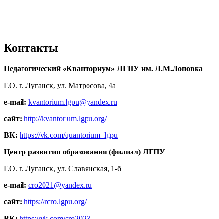
Контакты
Педагогический «Кванториум» ЛГПУ им. Л.М.Лоповка
Г.О. г. Луганск, ул. Матросова, 4а
e-mail:
kvantorium.lgpu@yandex.ru
сайт:
http://kvantorium.lgpu.org/
ВК:
https://vk.com/quantorium_lgpu
Центр развития образования (филиал) ЛГПУ
Г.О. г. Луганск, ул. Славянская, 1-б
e-mail:
cro2021@yandex.ru
сайт:
https://rcro.lgpu.org/
ВК:
https://vk.com/cro2023