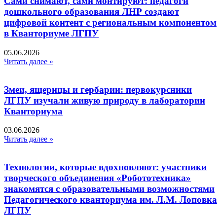
Сами снимают, сами монтируют: педагоги
дошкольного образования ЛНР создают
цифровой контент с региональным компонентом
в Кванториуме ЛГПУ​
05.06.2026
Читать далее »
Змеи, ящерицы и гербарии: первокурсники
ЛГПУ изучали живую природу в лаборатории
Кванториума
03.06.2026
Читать далее »
Технологии, которые вдохновляют: участники
творческого объединения «Робототехника»
знакомятся с образовательными возможностями
Педагогического кванториума им. Л.М. Лоповка
ЛГПУ