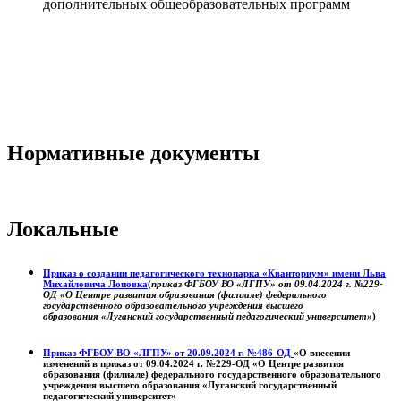
дополнительных общеобразовательных программ
Нормативные документы
Локальные
Приказ о создании педагогического технопарка «Кванториум» имени Льва
Михайловича Лоповка
(
приказ ФГБОУ ВО «ЛГПУ» от 09.04.2024 г. №229-
ОД «О Центре развития образования (филиале) федерального
государственного образовательного учреждения высшего
образования «Луганский государственный педагогический университет»
)
Приказ ФГБОУ ВО «ЛГПУ» от 20.09.2024 г. №486-ОД
«О внесении
изменений в приказ от 09.04.2024 г. №229-ОД «О Центре развития
образования (филиале) федерального государственного образовательного
учреждения высшего образования «Луганский государственный
педагогический университет»