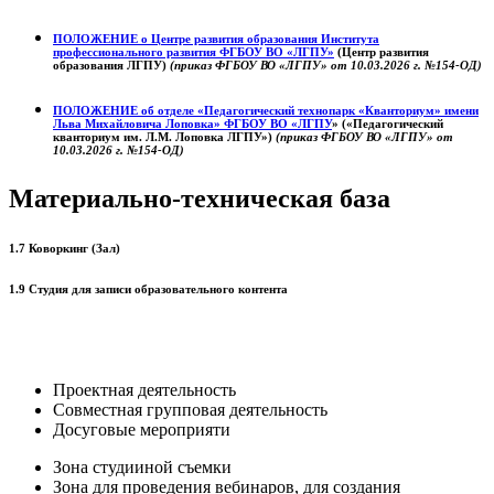
ПОЛОЖЕНИЕ о
Центре развития образования
Института
профессионального развития ФГБОУ ВО «ЛГПУ»
(Центр развития
образования ЛГПУ)
(приказ ФГБОУ ВО «ЛГПУ» от 10.03.2026 г. №154-ОД)
ПОЛОЖЕНИЕ об отделе «Педагогический технопарк «Кванториум» имени
Льва Михайловича Лоповка»
ФГБОУ ВО «ЛГПУ
» («Педагогический
кванториум им. Л.М. Лоповка ЛГПУ»)
(приказ ФГБОУ ВО «ЛГПУ» от
10.03.2026 г. №154-ОД)
Материально-техническая база
1.7 Коворкинг (Зал)
1.9 Студия для записи образовательного контента
Проектная деятельность
Совместная групповая деятельность
Досуговые мероприяти
Зона студииной съемки
Зона для проведения вебинаров, для создания