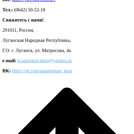
Тел.:
(0642) 50-52-18
Свяжитесь с нами!
291011, Россия,
Луганская Народная Республика,
Г.О. г. Луганск, ул. Матросова, 4а
e-mail:
kvantorium.lgpu@yandex.ru
ВК:
https://vk.com/quantorium_lgpu