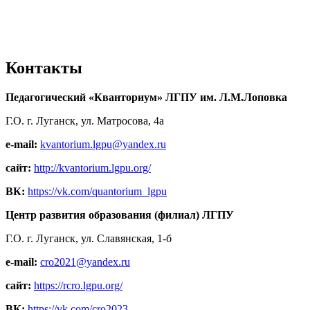
Контакты
Педагогический «Кванториум» ЛГПУ им. Л.М.Лоповка
Г.О. г. Луганск, ул. Матросова, 4а
e-mail:
kvantorium.lgpu@yandex.ru
сайт:
http://kvantorium.lgpu.org/
ВК:
https://vk.com/quantorium_lgpu
Центр развития образования (филиал) ЛГПУ
Г.О. г. Луганск, ул. Славянская, 1-б
e-mail:
cro2021@yandex.ru
сайт:
https://rcro.lgpu.org/
ВК:
https://vk.com/cro2023