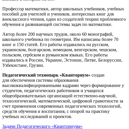
Профессор математики, автор школьных учебников, учебных
пособий для учителей и учеников, интересных книг для
внеклассного чтения, один из создателей теории проблемного
обучения и развивающей системы задач по математике.
Автор более 200 научных трудов, около 60 монографий,
школьного учебника по геометрии. Им написаны более 70
книг и 150 статей. Его работы издавались на русском,
украинском, болгарском, немецком, венгерском, чешском,
польском, сербском и румынском языках. Его работы
издавались в России, Украине, Эстонии, Литве, Белоруссии,
Узбекистане, Грузии.
Педагогический технопарк «Кванториум»
создан
для
обеспечения системы образования
высококвалифицированными кадрами через формирование у
студентов, педагогических работников и учащихся
общеобразовательных организаций естественно-научной,
технологической, математической, цифровой грамотности за
счет применения современных педагогических технологий,
средств обучения и воспитания, с опорой на практику
учебных исследований и проектов.
Задачи Педагогического «Кванториума»