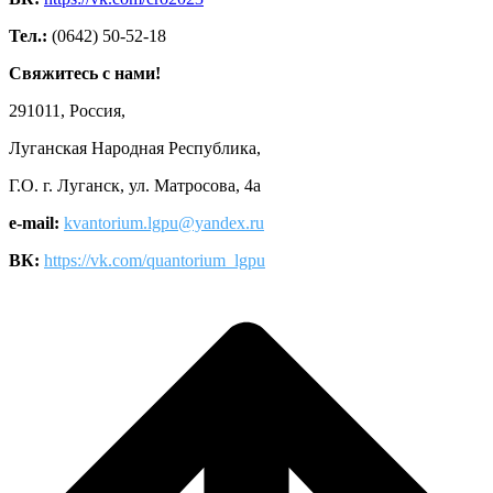
Тел.:
(0642) 50-52-18
Свяжитесь с нами!
291011, Россия,
Луганская Народная Республика,
Г.О. г. Луганск, ул. Матросова, 4а
e-mail:
kvantorium.lgpu@yandex.ru
ВК:
https://vk.com/quantorium_lgpu