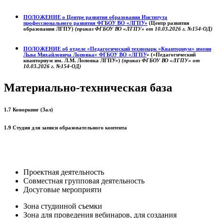
ПОЛОЖЕНИЕ о
Центре развития образования
Института
профессионального развития ФГБОУ ВО «ЛГПУ»
(Центр развития
образования ЛГПУ)
(приказ ФГБОУ ВО «ЛГПУ» от 10.03.2026 г. №154-ОД)
ПОЛОЖЕНИЕ об отделе «Педагогический технопарк «Кванториум» имени
Льва Михайловича Лоповка»
ФГБОУ ВО «ЛГПУ
» («Педагогический
кванториум им. Л.М. Лоповка ЛГПУ»)
(приказ ФГБОУ ВО «ЛГПУ» от
10.03.2026 г. №154-ОД)
Материально-техническая база
1.7 Коворкинг (Зал)
1.9 Студия для записи образовательного контента
Проектная деятельность
Совместная групповая деятельность
Досуговые мероприяти
Зона студииной съемки
Зона для проведения вебинаров, для создания