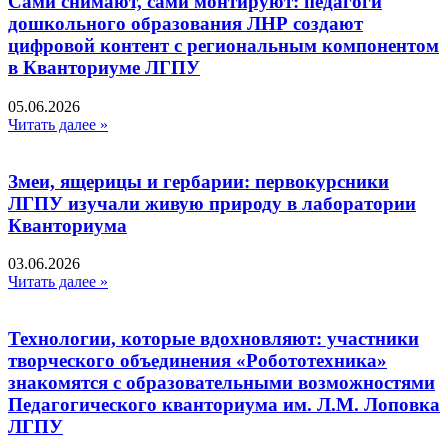
Сами снимают, сами монтируют: педагоги
дошкольного образования ЛНР создают
цифровой контент с региональным компонентом
в Кванториуме ЛГПУ​
05.06.2026
Читать далее »
Змеи, ящерицы и гербарии: первокурсники
ЛГПУ изучали живую природу в лаборатории
Кванториума
03.06.2026
Читать далее »
Технологии, которые вдохновляют: участники
творческого объединения «Робототехника»
знакомятся с образовательными возможностями
Педагогического кванториума им. Л.М. Лоповка
ЛГПУ