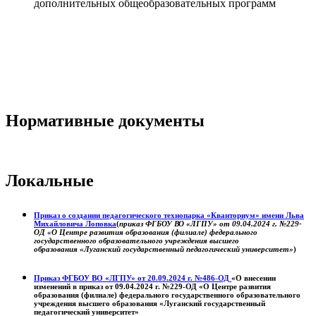
дополнительных общеобразовательных программ
Нормативные документы
Локальные
Приказ о создании педагогического технопарка «Кванториум» имени Льва
Михайловича Лоповка
(
приказ ФГБОУ ВО «ЛГПУ» от 09.04.2024 г. №229-
ОД «О Центре развития образования (филиале) федерального
государственного образовательного учреждения высшего
образования «Луганский государственный педагогический университет»
)
Приказ ФГБОУ ВО «ЛГПУ» от 20.09.2024 г. №486-ОД
«О внесении
изменений в приказ от 09.04.2024 г. №229-ОД «О Центре развития
образования (филиале) федерального государственного образовательного
учреждения высшего образования «Луганский государственный
педагогический университет»