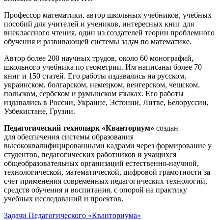
Профессор математики, автор школьных учебников, учебных
пособий для учителей и учеников, интересных книг для
внеклассного чтения, один из создателей теории проблемного
обучения и развивающей системы задач по математике.
Автор более 200 научных трудов, около 60 монографий,
школьного учебника по геометрии. Им написаны более 70
книг и 150 статей. Его работы издавались на русском,
украинском, болгарском, немецком, венгерском, чешском,
польском, сербском и румынском языках. Его работы
издавались в России, Украине, Эстонии, Литве, Белоруссии,
Узбекистане, Грузии.
Педагогический технопарк «Кванториум»
создан
для
обеспечения системы образования
высококвалифицированными кадрами через формирование у
студентов, педагогических работников и учащихся
общеобразовательных организаций естественно-научной,
технологической, математической, цифровой грамотности за
счет применения современных педагогических технологий,
средств обучения и воспитания, с опорой на практику
учебных исследований и проектов.
Задачи Педагогического «Кванториума»