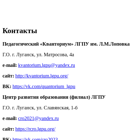
Контакты
Педагогический «Кванториум» ЛГПУ им. Л.М.Лоповка
Г.О. г. Луганск, ул. Матросова, 4а
e-mail:
kvantorium.lgpu@yandex.ru
сайт:
http://kvantorium.lgpu.org/
ВК:
https://vk.com/quantorium_lgpu
Центр развития образования (филиал) ЛГПУ
Г.О. г. Луганск, ул. Славянская, 1-б
e-mail:
cro2021@yandex.ru
сайт:
https://rcro.lgpu.org/
ВК:
https://vk.com/cro2023