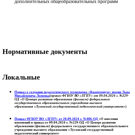
дополнительных общеобразовательных программ
Нормативные документы
Локальные
Приказ о создании педагогического технопарка «Кванториум» имени Льва
Михайловича Лоповка
(
приказ ФГБОУ ВО «ЛГПУ» от 09.04.2024 г. №229-
ОД «О Центре развития образования (филиале) федерального
государственного образовательного учреждения высшего
образования «Луганский государственный педагогический университет»
)
Приказ ФГБОУ ВО «ЛГПУ» от 20.09.2024 г. №486-ОД
«О внесении
изменений в приказ от 09.04.2024 г. №229-ОД «О Центре развития
образования (филиале) федерального государственного образовательного
учреждения высшего образования «Луганский государственный
педагогический университет»