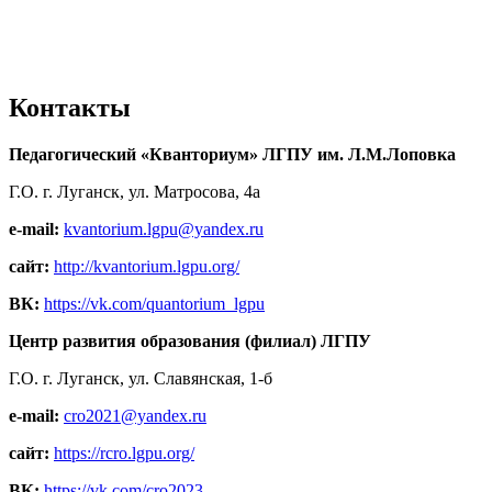
Контакты
Педагогический «Кванториум» ЛГПУ им. Л.М.Лоповка
Г.О. г. Луганск, ул. Матросова, 4а
e-mail:
kvantorium.lgpu@yandex.ru
сайт:
http://kvantorium.lgpu.org/
ВК:
https://vk.com/quantorium_lgpu
Центр развития образования (филиал) ЛГПУ
Г.О. г. Луганск, ул. Славянская, 1-б
e-mail:
cro2021@yandex.ru
сайт:
https://rcro.lgpu.org/
ВК:
https://vk.com/cro2023