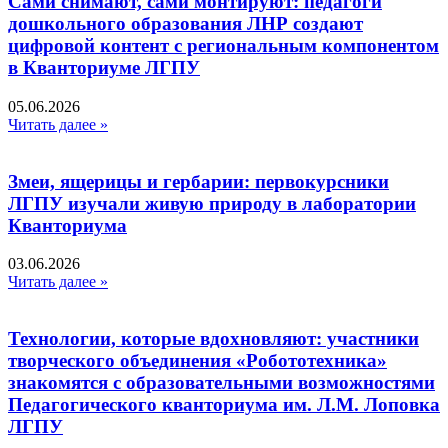
Сами снимают, сами монтируют: педагоги
дошкольного образования ЛНР создают
цифровой контент с региональным компонентом
в Кванториуме ЛГПУ​
05.06.2026
Читать далее »
Змеи, ящерицы и гербарии: первокурсники
ЛГПУ изучали живую природу в лаборатории
Кванториума
03.06.2026
Читать далее »
Технологии, которые вдохновляют: участники
творческого объединения «Робототехника»
знакомятся с образовательными возможностями
Педагогического кванториума им. Л.М. Лоповка
ЛГПУ