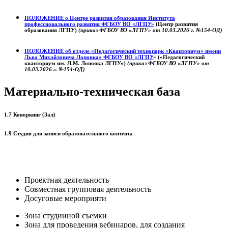
ПОЛОЖЕНИЕ о
Центре развития образования
Института
профессионального развития ФГБОУ ВО «ЛГПУ»
(Центр развития
образования ЛГПУ)
(приказ ФГБОУ ВО «ЛГПУ» от 10.03.2026 г. №154-ОД)
ПОЛОЖЕНИЕ об отделе «Педагогический технопарк «Кванториум» имени
Льва Михайловича Лоповка»
ФГБОУ ВО «ЛГПУ
» («Педагогический
кванториум им. Л.М. Лоповка ЛГПУ»)
(приказ ФГБОУ ВО «ЛГПУ» от
10.03.2026 г. №154-ОД)
Материально-техническая база
1.7 Коворкинг (Зал)
1.9 Студия для записи образовательного контента
Проектная деятельность
Совместная групповая деятельность
Досуговые мероприяти
Зона студииной съемки
Зона для проведения вебинаров, для создания