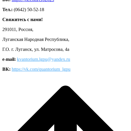
Тел.:
(0642) 50-52-18
Свяжитесь с нами!
291011, Россия,
Луганская Народная Республика,
Г.О. г. Луганск, ул. Матросова, 4а
e-mail:
kvantorium.lgpu@yandex.ru
ВК:
https://vk.com/quantorium_lgpu