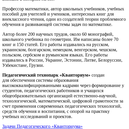
Профессор математики, автор школьных учебников, учебных
пособий для учителей и учеников, интересных книг для
внеклассного чтения, один из создателей теории проблемного
обучения и развивающей системы задач по математике.
Автор более 200 научных трудов, около 60 монографий,
школьного учебника по геометрии. Им написаны более 70
книг и 150 статей. Его работы издавались на русском,
украинском, болгарском, немецком, венгерском, чешском,
польском, сербском и румынском языках. Его работы
издавались в России, Украине, Эстонии, Литве, Белоруссии,
Узбекистане, Грузии.
Педагогический технопарк «Кванториум»
создан
для
обеспечения системы образования
высококвалифицированными кадрами через формирование у
студентов, педагогических работников и учащихся
общеобразовательных организаций естественно-научной,
технологической, математической, цифровой грамотности за
счет применения современных педагогических технологий,
средств обучения и воспитания, с опорой на практику
учебных исследований и проектов.
Задачи Педагогического «Кванториума»