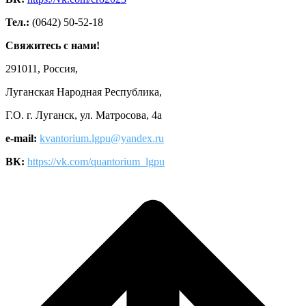
Тел.:
(0642) 50-52-18
Свяжитесь с нами!
291011, Россия,
Луганская Народная Республика,
Г.О. г. Луганск, ул. Матросова, 4а
e-mail:
kvantorium.lgpu@yandex.ru
ВК:
https://vk.com/quantorium_lgpu