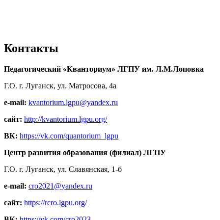
Контакты
Педагогический «Кванториум» ЛГПУ им. Л.М.Лоповка
Г.О. г. Луганск, ул. Матросова, 4а
e-mail:
kvantorium.lgpu@yandex.ru
сайт:
http://kvantorium.lgpu.org/
ВК:
https://vk.com/quantorium_lgpu
Центр развития образования (филиал) ЛГПУ
Г.О. г. Луганск, ул. Славянская, 1-б
e-mail:
cro2021@yandex.ru
сайт:
https://rcro.lgpu.org/
ВК:
https://vk.com/cro2023