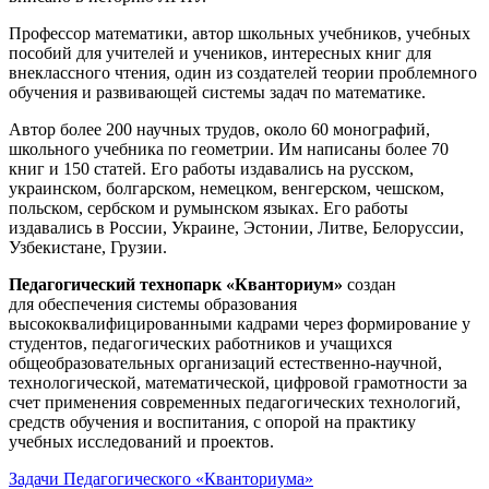
Профессор математики, автор школьных учебников, учебных
пособий для учителей и учеников, интересных книг для
внеклассного чтения, один из создателей теории проблемного
обучения и развивающей системы задач по математике.
Автор более 200 научных трудов, около 60 монографий,
школьного учебника по геометрии. Им написаны более 70
книг и 150 статей. Его работы издавались на русском,
украинском, болгарском, немецком, венгерском, чешском,
польском, сербском и румынском языках. Его работы
издавались в России, Украине, Эстонии, Литве, Белоруссии,
Узбекистане, Грузии.
Педагогический технопарк «Кванториум»
создан
для
обеспечения системы образования
высококвалифицированными кадрами через формирование у
студентов, педагогических работников и учащихся
общеобразовательных организаций естественно-научной,
технологической, математической, цифровой грамотности за
счет применения современных педагогических технологий,
средств обучения и воспитания, с опорой на практику
учебных исследований и проектов.
Задачи Педагогического «Кванториума»