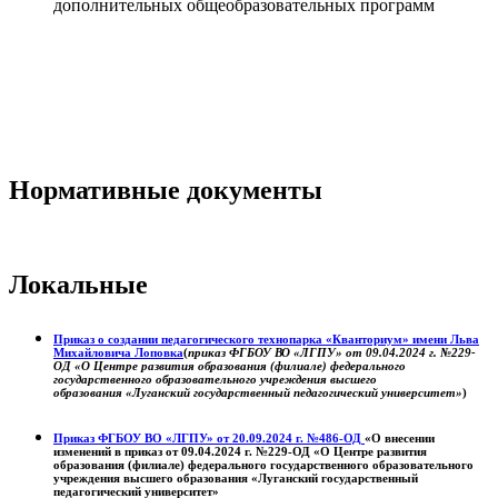
дополнительных общеобразовательных программ
Нормативные документы
Локальные
Приказ о создании педагогического технопарка «Кванториум» имени Льва
Михайловича Лоповка
(
приказ ФГБОУ ВО «ЛГПУ» от 09.04.2024 г. №229-
ОД «О Центре развития образования (филиале) федерального
государственного образовательного учреждения высшего
образования «Луганский государственный педагогический университет»
)
Приказ ФГБОУ ВО «ЛГПУ» от 20.09.2024 г. №486-ОД
«О внесении
изменений в приказ от 09.04.2024 г. №229-ОД «О Центре развития
образования (филиале) федерального государственного образовательного
учреждения высшего образования «Луганский государственный
педагогический университет»