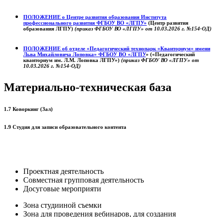
ПОЛОЖЕНИЕ о
Центре развития образования
Института
профессионального развития ФГБОУ ВО «ЛГПУ»
(Центр развития
образования ЛГПУ)
(приказ ФГБОУ ВО «ЛГПУ» от 10.03.2026 г. №154-ОД)
ПОЛОЖЕНИЕ об отделе «Педагогический технопарк «Кванториум» имени
Льва Михайловича Лоповка»
ФГБОУ ВО «ЛГПУ
» («Педагогический
кванториум им. Л.М. Лоповка ЛГПУ»)
(приказ ФГБОУ ВО «ЛГПУ» от
10.03.2026 г. №154-ОД)
Материально-техническая база
1.7 Коворкинг (Зал)
1.9 Студия для записи образовательного контента
Проектная деятельность
Совместная групповая деятельность
Досуговые мероприяти
Зона студииной съемки
Зона для проведения вебинаров, для создания