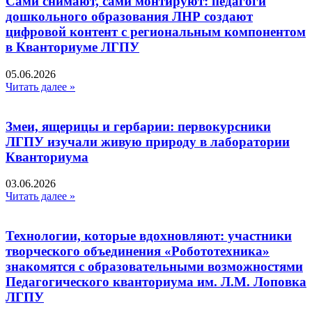
Сами снимают, сами монтируют: педагоги
дошкольного образования ЛНР создают
цифровой контент с региональным компонентом
в Кванториуме ЛГПУ​
05.06.2026
Читать далее »
Змеи, ящерицы и гербарии: первокурсники
ЛГПУ изучали живую природу в лаборатории
Кванториума
03.06.2026
Читать далее »
Технологии, которые вдохновляют: участники
творческого объединения «Робототехника»
знакомятся с образовательными возможностями
Педагогического кванториума им. Л.М. Лоповка
ЛГПУ