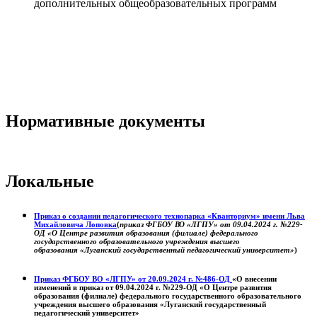
дополнительных общеобразовательных программ
Нормативные документы
Локальные
Приказ о создании педагогического технопарка «Кванториум» имени Льва
Михайловича Лоповка
(
приказ ФГБОУ ВО «ЛГПУ» от 09.04.2024 г. №229-
ОД «О Центре развития образования (филиале) федерального
государственного образовательного учреждения высшего
образования «Луганский государственный педагогический университет»
)
Приказ ФГБОУ ВО «ЛГПУ» от 20.09.2024 г. №486-ОД
«О внесении
изменений в приказ от 09.04.2024 г. №229-ОД «О Центре развития
образования (филиале) федерального государственного образовательного
учреждения высшего образования «Луганский государственный
педагогический университет»