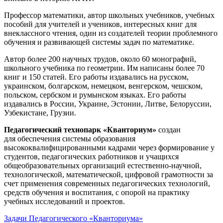
Профессор математики, автор школьных учебников, учебных
пособий для учителей и учеников, интересных книг для
внеклассного чтения, один из создателей теории проблемного
обучения и развивающей системы задач по математике.
Автор более 200 научных трудов, около 60 монографий,
школьного учебника по геометрии. Им написаны более 70
книг и 150 статей. Его работы издавались на русском,
украинском, болгарском, немецком, венгерском, чешском,
польском, сербском и румынском языках. Его работы
издавались в России, Украине, Эстонии, Литве, Белоруссии,
Узбекистане, Грузии.
Педагогический технопарк «Кванториум»
создан
для
обеспечения системы образования
высококвалифицированными кадрами через формирование у
студентов, педагогических работников и учащихся
общеобразовательных организаций естественно-научной,
технологической, математической, цифровой грамотности за
счет применения современных педагогических технологий,
средств обучения и воспитания, с опорой на практику
учебных исследований и проектов.
Задачи Педагогического «Кванториума»