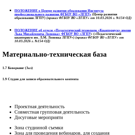
ПОЛОЖЕНИЕ о
Центре развития образования
Института
профессионального развития ФГБОУ ВО «ЛГПУ»
(Центр развития
образования ЛГПУ)
(приказ ФГБОУ ВО «ЛГПУ» от 10.03.2026 г. №154-ОД)
ПОЛОЖЕНИЕ об отделе «Педагогический технопарк «Кванториум» имени
Льва Михайловича Лоповка»
ФГБОУ ВО «ЛГПУ
» («Педагогический
кванториум им. Л.М. Лоповка ЛГПУ»)
(приказ ФГБОУ ВО «ЛГПУ» от
10.03.2026 г. №154-ОД)
Материально-техническая база
1.7 Коворкинг (Зал)
1.9 Студия для записи образовательного контента
Проектная деятельность
Совместная групповая деятельность
Досуговые мероприяти
Зона студииной съемки
Зона для проведения вебинаров, для создания