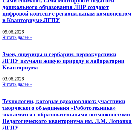
Сами снимают, сами монтируют: педагоги
дошкольного образования ЛНР создают
цифровой контент с региональным компонентом
в Кванториуме ЛГПУ​
05.06.2026
Читать далее »
Змеи, ящерицы и гербарии: первокурсники
ЛГПУ изучали живую природу в лаборатории
Кванториума
03.06.2026
Читать далее »
Технологии, которые вдохновляют: участники
творческого объединения «Робототехника»
знакомятся с образовательными возможностями
Педагогического кванториума им. Л.М. Лоповка
ЛГПУ