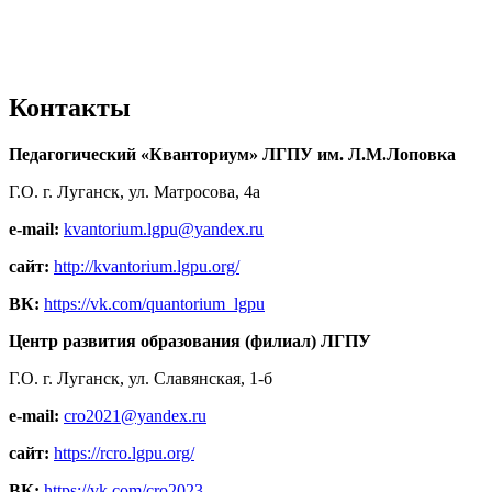
Контакты
Педагогический «Кванториум» ЛГПУ им. Л.М.Лоповка
Г.О. г. Луганск, ул. Матросова, 4а
e-mail:
kvantorium.lgpu@yandex.ru
сайт:
http://kvantorium.lgpu.org/
ВК:
https://vk.com/quantorium_lgpu
Центр развития образования (филиал) ЛГПУ
Г.О. г. Луганск, ул. Славянская, 1-б
e-mail:
cro2021@yandex.ru
сайт:
https://rcro.lgpu.org/
ВК:
https://vk.com/cro2023