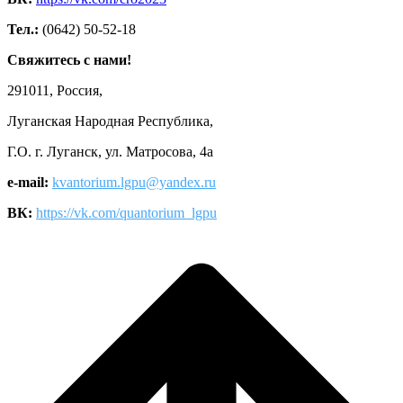
Тел.:
(0642) 50-52-18
Свяжитесь с нами!
291011, Россия,
Луганская Народная Республика,
Г.О. г. Луганск, ул. Матросова, 4а
e-mail:
kvantorium.lgpu@yandex.ru
ВК:
https://vk.com/quantorium_lgpu