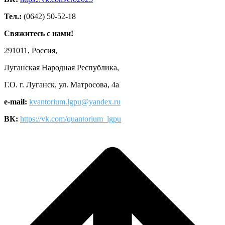
Тел.:
(0642) 50-52-18
Свяжитесь с нами!
291011, Россия,
Луганская Народная Республика,
Г.О. г. Луганск, ул. Матросова, 4а
e-mail:
kvantorium.lgpu@yandex.ru
ВК:
https://vk.com/quantorium_lgpu