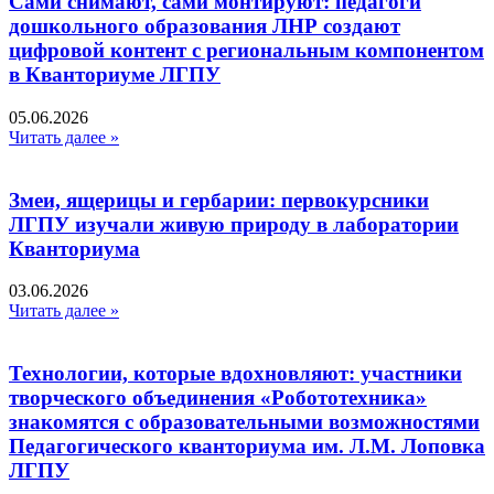
Сами снимают, сами монтируют: педагоги
дошкольного образования ЛНР создают
цифровой контент с региональным компонентом
в Кванториуме ЛГПУ​
05.06.2026
Читать далее »
Змеи, ящерицы и гербарии: первокурсники
ЛГПУ изучали живую природу в лаборатории
Кванториума
03.06.2026
Читать далее »
Технологии, которые вдохновляют: участники
творческого объединения «Робототехника»
знакомятся с образовательными возможностями
Педагогического кванториума им. Л.М. Лоповка
ЛГПУ