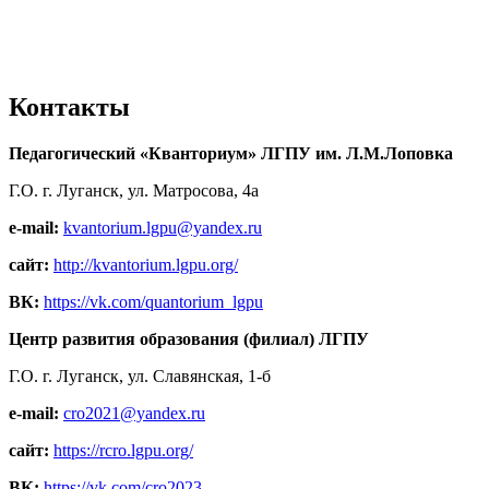
Контакты
Педагогический «Кванториум» ЛГПУ им. Л.М.Лоповка
Г.О. г. Луганск, ул. Матросова, 4а
e-mail:
kvantorium.lgpu@yandex.ru
сайт:
http://kvantorium.lgpu.org/
ВК:
https://vk.com/quantorium_lgpu
Центр развития образования (филиал) ЛГПУ
Г.О. г. Луганск, ул. Славянская, 1-б
e-mail:
cro2021@yandex.ru
сайт:
https://rcro.lgpu.org/
ВК:
https://vk.com/cro2023