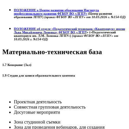
ПОЛОЖЕНИЕ о
Центре развития образования
Института
профессионального развития ФГБОУ ВО «ЛГПУ»
(Центр развития
образования ЛГПУ)
(приказ ФГБОУ ВО «ЛГПУ» от 10.03.2026 г. №154-ОД)
ПОЛОЖЕНИЕ об отделе «Педагогический технопарк «Кванториум» имени
Льва Михайловича Лоповка»
ФГБОУ ВО «ЛГПУ
» («Педагогический
кванториум им. Л.М. Лоповка ЛГПУ»)
(приказ ФГБОУ ВО «ЛГПУ» от
10.03.2026 г. №154-ОД)
Материально-техническая база
1.7 Коворкинг (Зал)
1.9 Студия для записи образовательного контента
Проектная деятельность
Совместная групповая деятельность
Досуговые мероприяти
Зона студииной съемки
Зона для проведения вебинаров, для создания