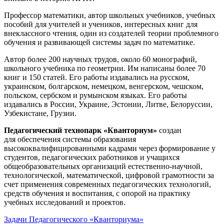
Профессор математики, автор школьных учебников, учебных
пособий для учителей и учеников, интересных книг для
внеклассного чтения, один из создателей теории проблемного
обучения и развивающей системы задач по математике.
Автор более 200 научных трудов, около 60 монографий,
школьного учебника по геометрии. Им написаны более 70
книг и 150 статей. Его работы издавались на русском,
украинском, болгарском, немецком, венгерском, чешском,
польском, сербском и румынском языках. Его работы
издавались в России, Украине, Эстонии, Литве, Белоруссии,
Узбекистане, Грузии.
Педагогический технопарк «Кванториум»
создан
для
обеспечения системы образования
высококвалифицированными кадрами через формирование у
студентов, педагогических работников и учащихся
общеобразовательных организаций естественно-научной,
технологической, математической, цифровой грамотности за
счет применения современных педагогических технологий,
средств обучения и воспитания, с опорой на практику
учебных исследований и проектов.
Задачи Педагогического «Кванториума»