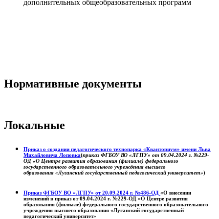
дополнительных общеобразовательных программ
Нормативные документы
Локальные
Приказ о создании педагогического технопарка «Кванториум» имени Льва
Михайловича Лоповка
(
приказ ФГБОУ ВО «ЛГПУ» от 09.04.2024 г. №229-
ОД «О Центре развития образования (филиале) федерального
государственного образовательного учреждения высшего
образования «Луганский государственный педагогический университет»
)
Приказ ФГБОУ ВО «ЛГПУ» от 20.09.2024 г. №486-ОД
«О внесении
изменений в приказ от 09.04.2024 г. №229-ОД «О Центре развития
образования (филиале) федерального государственного образовательного
учреждения высшего образования «Луганский государственный
педагогический университет»