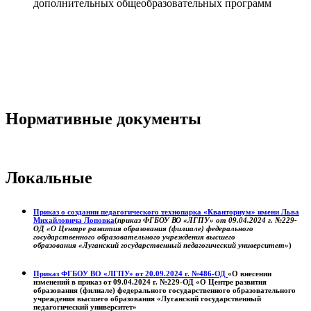
дополнительных общеобразовательных программ
Нормативные документы
Локальные
Приказ о создании педагогического технопарка «Кванториум» имени Льва
Михайловича Лоповка
(
приказ ФГБОУ ВО «ЛГПУ» от 09.04.2024 г. №229-
ОД «О Центре развития образования (филиале) федерального
государственного образовательного учреждения высшего
образования «Луганский государственный педагогический университет»
)
Приказ ФГБОУ ВО «ЛГПУ» от 20.09.2024 г. №486-ОД
«О внесении
изменений в приказ от 09.04.2024 г. №229-ОД «О Центре развития
образования (филиале) федерального государственного образовательного
учреждения высшего образования «Луганский государственный
педагогический университет»