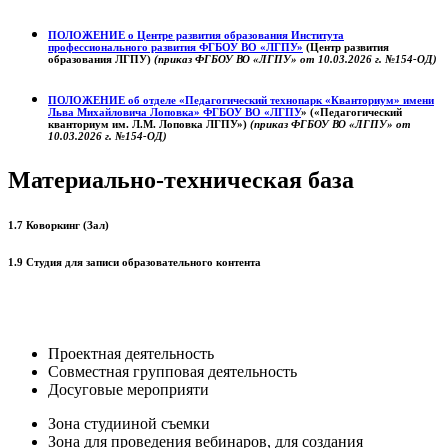
ПОЛОЖЕНИЕ о
Центре развития образования
Института
профессионального развития ФГБОУ ВО «ЛГПУ»
(Центр развития
образования ЛГПУ)
(приказ ФГБОУ ВО «ЛГПУ» от 10.03.2026 г. №154-ОД)
ПОЛОЖЕНИЕ об отделе «Педагогический технопарк «Кванториум» имени
Льва Михайловича Лоповка»
ФГБОУ ВО «ЛГПУ
» («Педагогический
кванториум им. Л.М. Лоповка ЛГПУ»)
(приказ ФГБОУ ВО «ЛГПУ» от
10.03.2026 г. №154-ОД)
Материально-техническая база
1.7 Коворкинг (Зал)
1.9 Студия для записи образовательного контента
Проектная деятельность
Совместная групповая деятельность
Досуговые мероприяти
Зона студииной съемки
Зона для проведения вебинаров, для создания