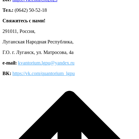
Тел.:
(0642) 50-52-18
Свяжитесь с нами!
291011, Россия,
Луганская Народная Республика,
Г.О. г. Луганск, ул. Матросова, 4а
e-mail:
kvantorium.lgpu@yandex.ru
ВК:
https://vk.com/quantorium_lgpu