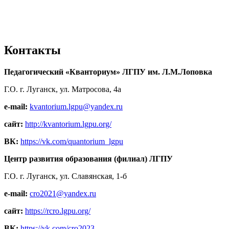
Контакты
Педагогический «Кванториум» ЛГПУ им. Л.М.Лоповка
Г.О. г. Луганск, ул. Матросова, 4а
e-mail:
kvantorium.lgpu@yandex.ru
сайт:
http://kvantorium.lgpu.org/
ВК:
https://vk.com/quantorium_lgpu
Центр развития образования (филиал) ЛГПУ
Г.О. г. Луганск, ул. Славянская, 1-б
e-mail:
cro2021@yandex.ru
сайт:
https://rcro.lgpu.org/
ВК:
https://vk.com/cro2023