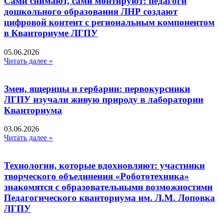
Сами снимают, сами монтируют: педагоги
дошкольного образования ЛНР создают
цифровой контент с региональным компонентом
в Кванториуме ЛГПУ​
05.06.2026
Читать далее »
Змеи, ящерицы и гербарии: первокурсники
ЛГПУ изучали живую природу в лаборатории
Кванториума
03.06.2026
Читать далее »
Технологии, которые вдохновляют: участники
творческого объединения «Робототехника»
знакомятся с образовательными возможностями
Педагогического кванториума им. Л.М. Лоповка
ЛГПУ