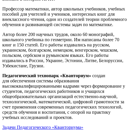
Профессор математики, автор школьных учебников, учебных
пособий для учителей и учеников, интересных книг для
внеклассного чтения, один из создателей теории проблемного
обучения и развивающей системы задач по математике.
Автор более 200 научных трудов, около 60 монографий,
школьного учебника по геометрии. Им написаны более 70
книг и 150 статей. Его работы издавались на русском,
украинском, болгарском, немецком, венгерском, чешском,
польском, сербском и румынском языках. Его работы
издавались в России, Украине, Эстонии, Литве, Белоруссии,
Узбекистане, Грузии.
Педагогический технопарк «Кванториум»
создан
для
обеспечения системы образования
высококвалифицированными кадрами через формирование у
студентов, педагогических работников и учащихся
общеобразовательных организаций естественно-научной,
технологической, математической, цифровой грамотности за
счет применения современных педагогических технологий,
средств обучения и воспитания, с опорой на практику
учебных исследований и проектов.
Задачи Педагогического «Кванториума»