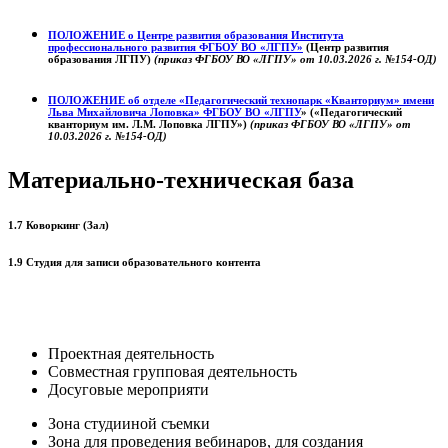
ПОЛОЖЕНИЕ о
Центре развития образования
Института
профессионального развития ФГБОУ ВО «ЛГПУ»
(Центр развития
образования ЛГПУ)
(приказ ФГБОУ ВО «ЛГПУ» от 10.03.2026 г. №154-ОД)
ПОЛОЖЕНИЕ об отделе «Педагогический технопарк «Кванториум» имени
Льва Михайловича Лоповка»
ФГБОУ ВО «ЛГПУ
» («Педагогический
кванториум им. Л.М. Лоповка ЛГПУ»)
(приказ ФГБОУ ВО «ЛГПУ» от
10.03.2026 г. №154-ОД)
Материально-техническая база
1.7 Коворкинг (Зал)
1.9 Студия для записи образовательного контента
Проектная деятельность
Совместная групповая деятельность
Досуговые мероприяти
Зона студииной съемки
Зона для проведения вебинаров, для создания