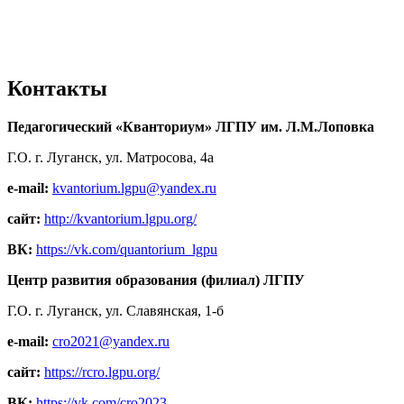
Контакты
Педагогический «Кванториум» ЛГПУ им. Л.М.Лоповка
Г.О. г. Луганск, ул. Матросова, 4а
e-mail:
kvantorium.lgpu@yandex.ru
сайт:
http://kvantorium.lgpu.org/
ВК:
https://vk.com/quantorium_lgpu
Центр развития образования (филиал) ЛГПУ
Г.О. г. Луганск, ул. Славянская, 1-б
e-mail:
cro2021@yandex.ru
сайт:
https://rcro.lgpu.org/
ВК:
https://vk.com/cro2023