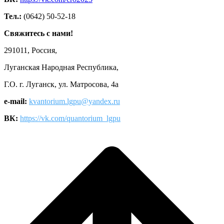
Тел.:
(0642) 50-52-18
Свяжитесь с нами!
291011, Россия,
Луганская Народная Республика,
Г.О. г. Луганск, ул. Матросова, 4а
e-mail:
kvantorium.lgpu@yandex.ru
ВК:
https://vk.com/quantorium_lgpu