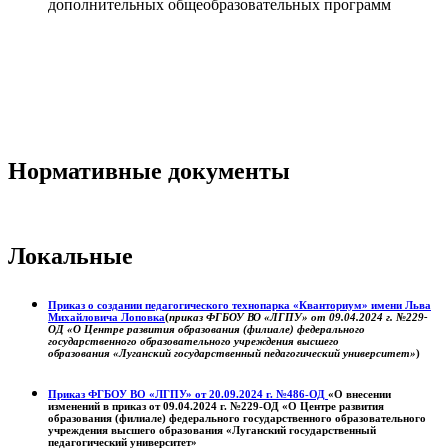
дополнительных общеобразовательных программ
Нормативные документы
Локальные
Приказ о создании педагогического технопарка «Кванториум» имени Льва
Михайловича Лоповка
(
приказ ФГБОУ ВО «ЛГПУ» от 09.04.2024 г. №229-
ОД «О Центре развития образования (филиале) федерального
государственного образовательного учреждения высшего
образования «Луганский государственный педагогический университет»
)
Приказ ФГБОУ ВО «ЛГПУ» от 20.09.2024 г. №486-ОД
«О внесении
изменений в приказ от 09.04.2024 г. №229-ОД «О Центре развития
образования (филиале) федерального государственного образовательного
учреждения высшего образования «Луганский государственный
педагогический университет»