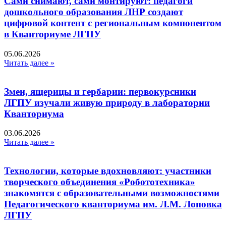
Сами снимают, сами монтируют: педагоги
дошкольного образования ЛНР создают
цифровой контент с региональным компонентом
в Кванториуме ЛГПУ​
05.06.2026
Читать далее »
Змеи, ящерицы и гербарии: первокурсники
ЛГПУ изучали живую природу в лаборатории
Кванториума
03.06.2026
Читать далее »
Технологии, которые вдохновляют: участники
творческого объединения «Робототехника»
знакомятся с образовательными возможностями
Педагогического кванториума им. Л.М. Лоповка
ЛГПУ