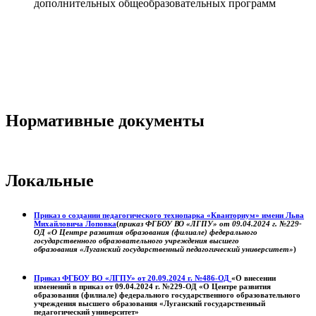
дополнительных общеобразовательных программ
Нормативные документы
Локальные
Приказ о создании педагогического технопарка «Кванториум» имени Льва
Михайловича Лоповка
(
приказ ФГБОУ ВО «ЛГПУ» от 09.04.2024 г. №229-
ОД «О Центре развития образования (филиале) федерального
государственного образовательного учреждения высшего
образования «Луганский государственный педагогический университет»
)
Приказ ФГБОУ ВО «ЛГПУ» от 20.09.2024 г. №486-ОД
«О внесении
изменений в приказ от 09.04.2024 г. №229-ОД «О Центре развития
образования (филиале) федерального государственного образовательного
учреждения высшего образования «Луганский государственный
педагогический университет»