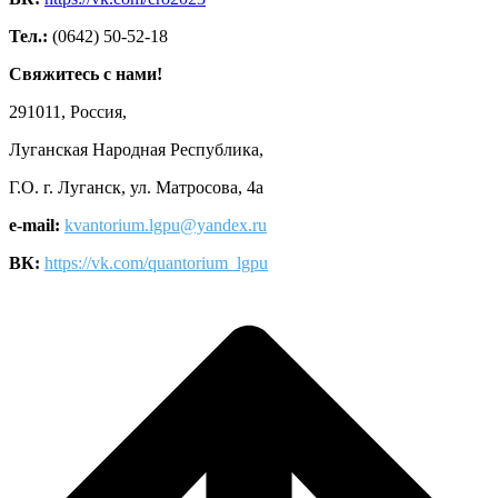
Тел.:
(0642) 50-52-18
Свяжитесь с нами!
291011, Россия,
Луганская Народная Республика,
Г.О. г. Луганск, ул. Матросова, 4а
e-mail:
kvantorium.lgpu@yandex.ru
ВК:
https://vk.com/quantorium_lgpu