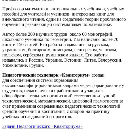
Профессор математики, автор школьных учебников, учебных
пособий для учителей и учеников, интересных книг для
внеклассного чтения, один из создателей теории проблемного
обучения и развивающей системы задач по математике.
Автор более 200 научных трудов, около 60 монографий,
школьного учебника по геометрии. Им написаны более 70
книг и 150 статей. Его работы издавались на русском,
украинском, болгарском, немецком, венгерском, чешском,
польском, сербском и румынском языках. Его работы
издавались в России, Украине, Эстонии, Литве, Белоруссии,
Узбекистане, Грузии.
Педагогический технопарк «Кванториум»
создан
для
обеспечения системы образования
высококвалифицированными кадрами через формирование у
студентов, педагогических работников и учащихся
общеобразовательных организаций естественно-научной,
технологической, математической, цифровой грамотности за
счет применения современных педагогических технологий,
средств обучения и воспитания, с опорой на практику
учебных исследований и проектов.
Задачи Педагогического «Кванториума»