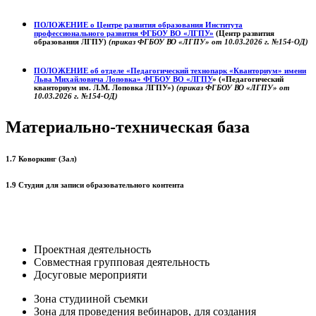
ПОЛОЖЕНИЕ о
Центре развития образования
Института
профессионального развития ФГБОУ ВО «ЛГПУ»
(Центр развития
образования ЛГПУ)
(приказ ФГБОУ ВО «ЛГПУ» от 10.03.2026 г. №154-ОД)
ПОЛОЖЕНИЕ об отделе «Педагогический технопарк «Кванториум» имени
Льва Михайловича Лоповка»
ФГБОУ ВО «ЛГПУ
» («Педагогический
кванториум им. Л.М. Лоповка ЛГПУ»)
(приказ ФГБОУ ВО «ЛГПУ» от
10.03.2026 г. №154-ОД)
Материально-техническая база
1.7 Коворкинг (Зал)
1.9 Студия для записи образовательного контента
Проектная деятельность
Совместная групповая деятельность
Досуговые мероприяти
Зона студииной съемки
Зона для проведения вебинаров, для создания