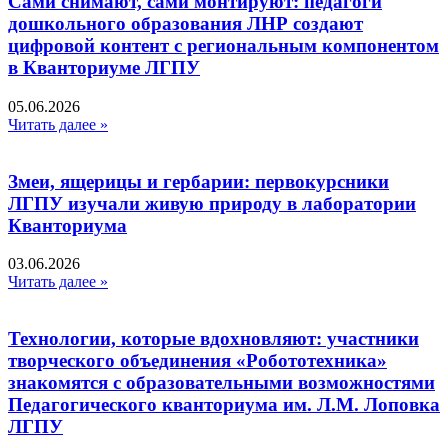
Сами снимают, сами монтируют: педагоги
дошкольного образования ЛНР создают
цифровой контент с региональным компонентом
в Кванториуме ЛГПУ​
05.06.2026
Читать далее »
Змеи, ящерицы и гербарии: первокурсники
ЛГПУ изучали живую природу в лаборатории
Кванториума
03.06.2026
Читать далее »
Технологии, которые вдохновляют: участники
творческого объединения «Робототехника»
знакомятся с образовательными возможностями
Педагогического кванториума им. Л.М. Лоповка
ЛГПУ