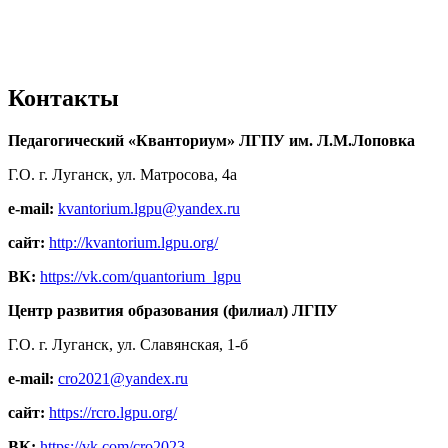
Контакты
Педагогический «Кванториум» ЛГПУ им. Л.М.Лоповка
Г.О. г. Луганск, ул. Матросова, 4а
e-mail:
kvantorium.lgpu@yandex.ru
сайт:
http://kvantorium.lgpu.org/
ВК:
https://vk.com/quantorium_lgpu
Центр развития образования (филиал) ЛГПУ
Г.О. г. Луганск, ул. Славянская, 1-б
e-mail:
cro2021@yandex.ru
сайт:
https://rcro.lgpu.org/
ВК:
https://vk.com/cro2023