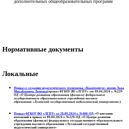
дополнительных общеобразовательных программ
Нормативные документы
Локальные
Приказ о создании педагогического технопарка «Кванториум» имени Льва
Михайловича Лоповка
(
приказ ФГБОУ ВО «ЛГПУ» от 09.04.2024 г. №229-
ОД «О Центре развития образования (филиале) федерального
государственного образовательного учреждения высшего
образования «Луганский государственный педагогический университет»
)
Приказ ФГБОУ ВО «ЛГПУ» от 20.09.2024 г. №486-ОД
«О внесении
изменений в приказ от 09.04.2024 г. №229-ОД «О Центре развития
образования (филиале) федерального государственного образовательного
учреждения высшего образования «Луганский государственный
педагогический университет»