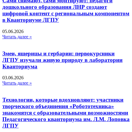
Сами снимают, сами монтируют: педагоги
дошкольного образования ЛНР создают
цифровой контент с региональным компонентом
в Кванториуме ЛГПУ​
05.06.2026
Читать далее »
Змеи, ящерицы и гербарии: первокурсники
ЛГПУ изучали живую природу в лаборатории
Кванториума
03.06.2026
Читать далее »
Технологии, которые вдохновляют: участники
творческого объединения «Робототехника»
знакомятся с образовательными возможностями
Педагогического кванториума им. Л.М. Лоповка
ЛГПУ