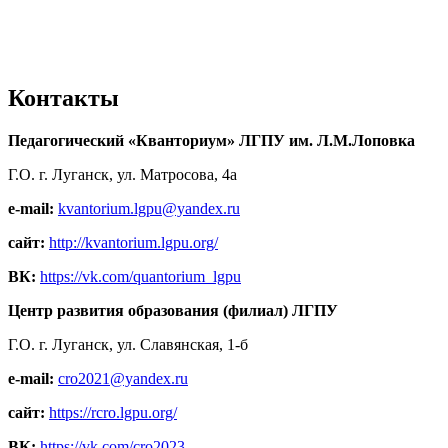
Контакты
Педагогический «Кванториум» ЛГПУ им. Л.М.Лоповка
Г.О. г. Луганск, ул. Матросова, 4а
e-mail:
kvantorium.lgpu@yandex.ru
сайт:
http://kvantorium.lgpu.org/
ВК:
https://vk.com/quantorium_lgpu
Центр развития образования (филиал) ЛГПУ
Г.О. г. Луганск, ул. Славянская, 1-б
e-mail:
cro2021@yandex.ru
сайт:
https://rcro.lgpu.org/
ВК:
https://vk.com/cro2023