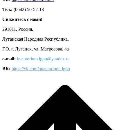
Тел.:
(0642) 50-52-18
Свяжитесь с нами!
291011, Россия,
Луганская Народная Республика,
Г.О. г. Луганск, ул. Матросова, 4а
e-mail:
kvantorium.lgpu@yandex.ru
ВК:
https://vk.com/quantorium_lgpu