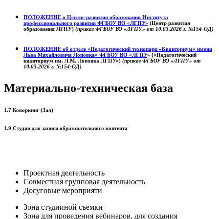
ПОЛОЖЕНИЕ о
Центре развития образования
Института
профессионального развития ФГБОУ ВО «ЛГПУ»
(Центр развития
образования ЛГПУ)
(приказ ФГБОУ ВО «ЛГПУ» от 10.03.2026 г. №154-ОД)
ПОЛОЖЕНИЕ об отделе «Педагогический технопарк «Кванториум» имени
Льва Михайловича Лоповка»
ФГБОУ ВО «ЛГПУ
» («Педагогический
кванториум им. Л.М. Лоповка ЛГПУ»)
(приказ ФГБОУ ВО «ЛГПУ» от
10.03.2026 г. №154-ОД)
Материально-техническая база
1.7 Коворкинг (Зал)
1.9 Студия для записи образовательного контента
Проектная деятельность
Совместная групповая деятельность
Досуговые мероприяти
Зона студииной съемки
Зона для проведения вебинаров, для создания