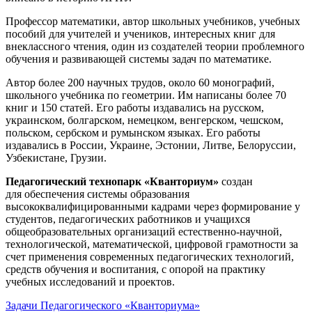
Профессор математики, автор школьных учебников, учебных
пособий для учителей и учеников, интересных книг для
внеклассного чтения, один из создателей теории проблемного
обучения и развивающей системы задач по математике.
Автор более 200 научных трудов, около 60 монографий,
школьного учебника по геометрии. Им написаны более 70
книг и 150 статей. Его работы издавались на русском,
украинском, болгарском, немецком, венгерском, чешском,
польском, сербском и румынском языках. Его работы
издавались в России, Украине, Эстонии, Литве, Белоруссии,
Узбекистане, Грузии.
Педагогический технопарк «Кванториум»
создан
для
обеспечения системы образования
высококвалифицированными кадрами через формирование у
студентов, педагогических работников и учащихся
общеобразовательных организаций естественно-научной,
технологической, математической, цифровой грамотности за
счет применения современных педагогических технологий,
средств обучения и воспитания, с опорой на практику
учебных исследований и проектов.
Задачи Педагогического «Кванториума»