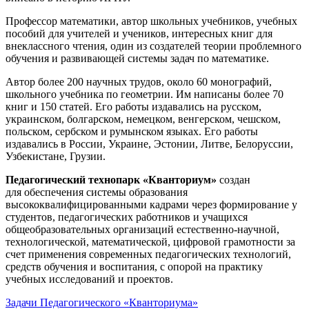
Профессор математики, автор школьных учебников, учебных
пособий для учителей и учеников, интересных книг для
внеклассного чтения, один из создателей теории проблемного
обучения и развивающей системы задач по математике.
Автор более 200 научных трудов, около 60 монографий,
школьного учебника по геометрии. Им написаны более 70
книг и 150 статей. Его работы издавались на русском,
украинском, болгарском, немецком, венгерском, чешском,
польском, сербском и румынском языках. Его работы
издавались в России, Украине, Эстонии, Литве, Белоруссии,
Узбекистане, Грузии.
Педагогический технопарк «Кванториум»
создан
для
обеспечения системы образования
высококвалифицированными кадрами через формирование у
студентов, педагогических работников и учащихся
общеобразовательных организаций естественно-научной,
технологической, математической, цифровой грамотности за
счет применения современных педагогических технологий,
средств обучения и воспитания, с опорой на практику
учебных исследований и проектов.
Задачи Педагогического «Кванториума»