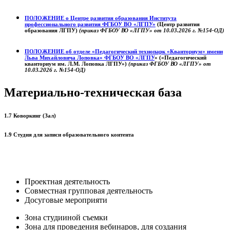
ПОЛОЖЕНИЕ о
Центре развития образования
Института
профессионального развития ФГБОУ ВО «ЛГПУ»
(Центр развития
образования ЛГПУ)
(приказ ФГБОУ ВО «ЛГПУ» от 10.03.2026 г. №154-ОД)
ПОЛОЖЕНИЕ об отделе «Педагогический технопарк «Кванториум» имени
Льва Михайловича Лоповка»
ФГБОУ ВО «ЛГПУ
» («Педагогический
кванториум им. Л.М. Лоповка ЛГПУ»)
(приказ ФГБОУ ВО «ЛГПУ» от
10.03.2026 г. №154-ОД)
Материально-техническая база
1.7 Коворкинг (Зал)
1.9 Студия для записи образовательного контента
Проектная деятельность
Совместная групповая деятельность
Досуговые мероприяти
Зона студииной съемки
Зона для проведения вебинаров, для создания