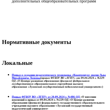
дополнительных общеобразовательных программ
Нормативные документы
Локальные
Приказ о создании педагогического технопарка «Кванториум» имени Льва
Михайловича Лоповка
(
приказ ФГБОУ ВО «ЛГПУ» от 09.04.2024 г. №229-
ОД «О Центре развития образования (филиале) федерального
государственного образовательного учреждения высшего
образования «Луганский государственный педагогический университет»
)
Приказ ФГБОУ ВО «ЛГПУ» от 20.09.2024 г. №486-ОД
«О внесении
изменений в приказ от 09.04.2024 г. №229-ОД «О Центре развития
образования (филиале) федерального государственного образовательного
учреждения высшего образования «Луганский государственный
педагогический университет»