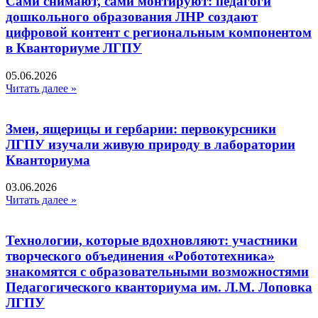
Сами снимают, сами монтируют: педагоги
дошкольного образования ЛНР создают
цифровой контент с региональным компонентом
в Кванториуме ЛГПУ​
05.06.2026
Читать далее »
Змеи, ящерицы и гербарии: первокурсники
ЛГПУ изучали живую природу в лаборатории
Кванториума
03.06.2026
Читать далее »
Технологии, которые вдохновляют: участники
творческого объединения «Робототехника»
знакомятся с образовательными возможностями
Педагогического кванториума им. Л.М. Лоповка
ЛГПУ