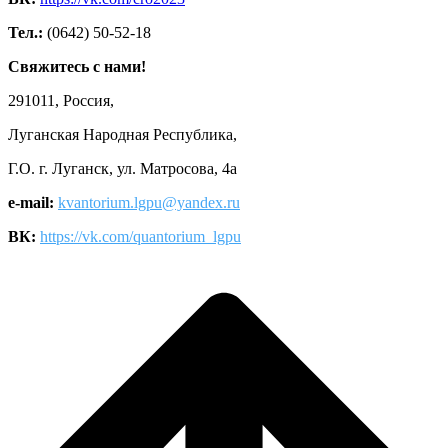
Тел.:
(0642) 50-52-18
Свяжитесь с нами!
291011, Россия,
Луганская Народная Республика,
Г.О. г. Луганск, ул. Матросова, 4а
e-mail:
kvantorium.lgpu@yandex.ru
ВК:
https://vk.com/quantorium_lgpu