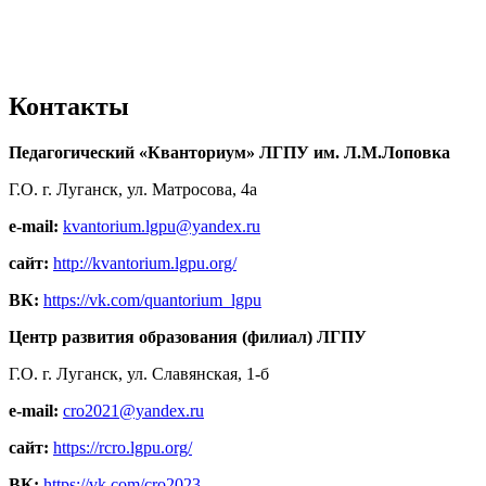
Контакты
Педагогический «Кванториум» ЛГПУ им. Л.М.Лоповка
Г.О. г. Луганск, ул. Матросова, 4а
e-mail:
kvantorium.lgpu@yandex.ru
сайт:
http://kvantorium.lgpu.org/
ВК:
https://vk.com/quantorium_lgpu
Центр развития образования (филиал) ЛГПУ
Г.О. г. Луганск, ул. Славянская, 1-б
e-mail:
cro2021@yandex.ru
сайт:
https://rcro.lgpu.org/
ВК:
https://vk.com/cro2023