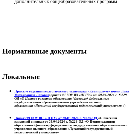
дополнительных общеобразовательных программ
Нормативные документы
Локальные
Приказ о создании педагогического технопарка «Кванториум» имени Льва
Михайловича Лоповка
(
приказ ФГБОУ ВО «ЛГПУ» от 09.04.2024 г. №229-
ОД «О Центре развития образования (филиале) федерального
государственного образовательного учреждения высшего
образования «Луганский государственный педагогический университет»
)
Приказ ФГБОУ ВО «ЛГПУ» от 20.09.2024 г. №486-ОД
«О внесении
изменений в приказ от 09.04.2024 г. №229-ОД «О Центре развития
образования (филиале) федерального государственного образовательного
учреждения высшего образования «Луганский государственный
педагогический университет»