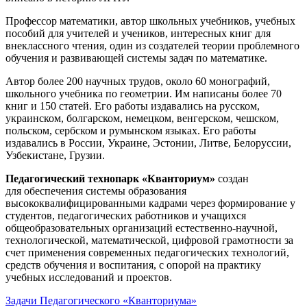
Профессор математики, автор школьных учебников, учебных
пособий для учителей и учеников, интересных книг для
внеклассного чтения, один из создателей теории проблемного
обучения и развивающей системы задач по математике.
Автор более 200 научных трудов, около 60 монографий,
школьного учебника по геометрии. Им написаны более 70
книг и 150 статей. Его работы издавались на русском,
украинском, болгарском, немецком, венгерском, чешском,
польском, сербском и румынском языках. Его работы
издавались в России, Украине, Эстонии, Литве, Белоруссии,
Узбекистане, Грузии.
Педагогический технопарк «Кванториум»
создан
для
обеспечения системы образования
высококвалифицированными кадрами через формирование у
студентов, педагогических работников и учащихся
общеобразовательных организаций естественно-научной,
технологической, математической, цифровой грамотности за
счет применения современных педагогических технологий,
средств обучения и воспитания, с опорой на практику
учебных исследований и проектов.
Задачи Педагогического «Кванториума»