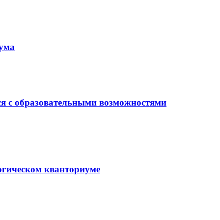
иума
ся с образовательными возможностями
гогическом кванториуме