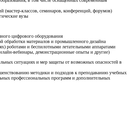
образования, в том числе оснащенных современным
й (мастер-классов, семинаров, конференций, форумов)
гические вузы
очного цифрового оборудования
ой обработки материалов и промышленного дизайна
иях) роботами и беспилотными летательными аппаратами
 онлайн-вебинары, демонстрационные опыты и другие)
альных ситуациях и мер защиты от возможных опасностей в
ршенствованию методики и подходов к преподаванию учебных
ельных профессиональных программ и дополнительных