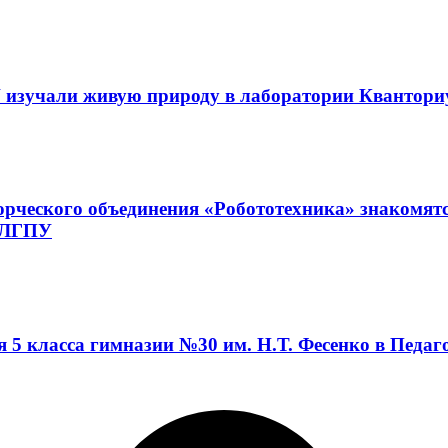
 изучали живую природу в лаборатории Квантор
орческого объединения «Робототехника» знакомят
а ЛГПУ
я 5 класса гимназии №30 им. Н.Т. Фесенко в Педа