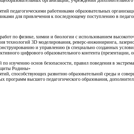
щеобразовательных организаций, учреждений дополнительного 
ятий педагогическими работниками образовательных организаци
никами для привлечения к последующему поступлению в педаго
 работ по физике, химии и биологии с использованием высокот
ния технологий 3D моделирования, реверс-инжиниринга, лазерн
конструированию и управлению (в специально созданных услов
ективного цифрового образовательного контента (презентации,
й по изучению основ безопасности, правил поведения в экстрем
защиты Родины»
иятий, способствующих развитию образовательной среды и сове
ных программ высшего педагогического образования, дополнит