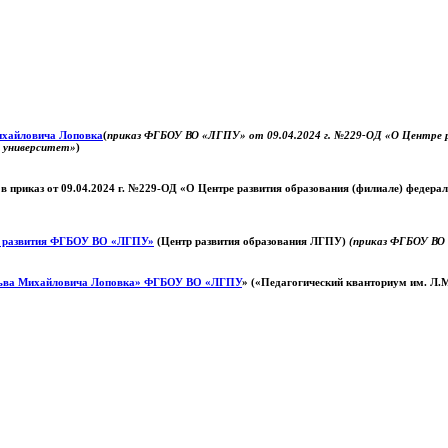
Михайловича Лоповка
(
приказ ФГБОУ ВО «ЛГПУ» от 09.04.2024 г. №229-ОД «О Центре ра
й университет»
)
 в приказ от 09.04.2024 г. №229-ОД «О Центре развития образования (филиале) федер
о развития ФГБОУ ВО «ЛГПУ»
(Центр развития образования ЛГПУ)
(приказ ФГБОУ ВО 
ьва Михайловича Лоповка»
ФГБОУ ВО «ЛГПУ
» («Педагогический кванториум им. Л