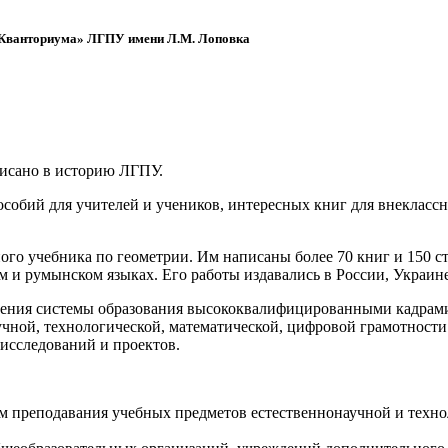
 «Кванториума» ЛГПУ имени Л.М. Лоповка
писано в историю ЛГПУ.
обий для учителей и учеников, интересных книг для внеклассно
ого учебника по геометрии. Им написаны более 70 книг и 150 ст
м и румынском языках. Его работы издавались в России, Украине
ения системы образования высококвалифицированными кадрами 
чной, технологической, математической, цифровой грамотности
х исследований и проектов.
ям преподавания учебных предметов естественнонаучной и техн