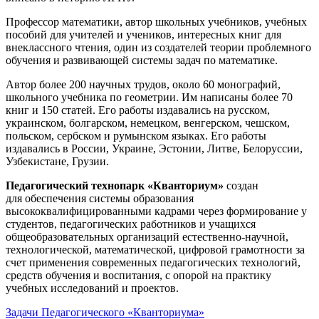
Профессор математики, автор школьных учебников, учебных
пособий для учителей и учеников, интересных книг для
внеклассного чтения, один из создателей теории проблемного
обучения и развивающей системы задач по математике.
Автор более 200 научных трудов, около 60 монографий,
школьного учебника по геометрии. Им написаны более 70
книг и 150 статей. Его работы издавались на русском,
украинском, болгарском, немецком, венгерском, чешском,
польском, сербском и румынском языках. Его работы
издавались в России, Украине, Эстонии, Литве, Белоруссии,
Узбекистане, Грузии.
Педагогический технопарк «Кванториум»
создан
для
обеспечения системы образования
высококвалифицированными кадрами через формирование у
студентов, педагогических работников и учащихся
общеобразовательных организаций естественно-научной,
технологической, математической, цифровой грамотности за
счет применения современных педагогических технологий,
средств обучения и воспитания, с опорой на практику
учебных исследований и проектов.
Задачи Педагогического «Кванториума»