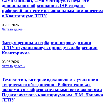
Сами снимают, сами монтируют: педагоги
дошкольного образования ЛНР создают
цифровой контент с региональным компонентом
в Кванториуме ЛГПУ​
05.06.2026
Читать далее »
Змеи, ящерицы и гербарии: первокурсники
ЛГПУ изучали живую природу в лаборатории
Кванториума
03.06.2026
Читать далее »
Технологии, которые вдохновляют: участники
творческого объединения «Робототехника»
знакомятся с образовательными возможностями
Педагогического кванториума им. Л.М. Лоповка
ЛГПУ