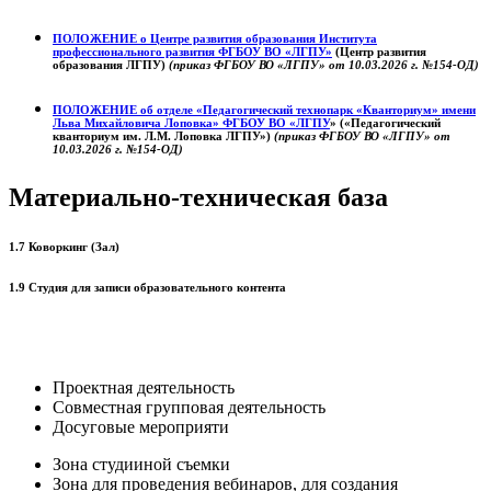
ПОЛОЖЕНИЕ о
Центре развития образования
Института
профессионального развития ФГБОУ ВО «ЛГПУ»
(Центр развития
образования ЛГПУ)
(приказ ФГБОУ ВО «ЛГПУ» от 10.03.2026 г. №154-ОД)
ПОЛОЖЕНИЕ об отделе «Педагогический технопарк «Кванториум» имени
Льва Михайловича Лоповка»
ФГБОУ ВО «ЛГПУ
» («Педагогический
кванториум им. Л.М. Лоповка ЛГПУ»)
(приказ ФГБОУ ВО «ЛГПУ» от
10.03.2026 г. №154-ОД)
Материально-техническая база
1.7 Коворкинг (Зал)
1.9 Студия для записи образовательного контента
Проектная деятельность
Совместная групповая деятельность
Досуговые мероприяти
Зона студииной съемки
Зона для проведения вебинаров, для создания