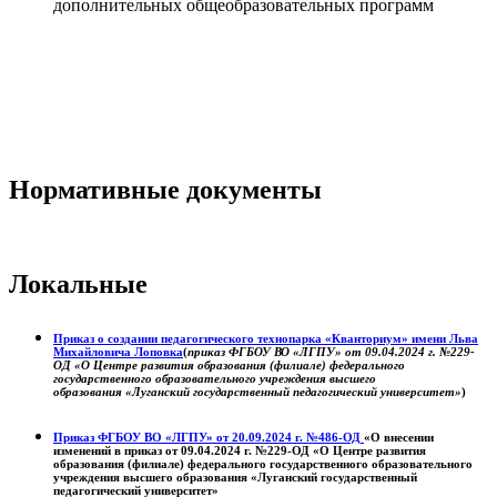
дополнительных общеобразовательных программ
Нормативные документы
Локальные
Приказ о создании педагогического технопарка «Кванториум» имени Льва
Михайловича Лоповка
(
приказ ФГБОУ ВО «ЛГПУ» от 09.04.2024 г. №229-
ОД «О Центре развития образования (филиале) федерального
государственного образовательного учреждения высшего
образования «Луганский государственный педагогический университет»
)
Приказ ФГБОУ ВО «ЛГПУ» от 20.09.2024 г. №486-ОД
«О внесении
изменений в приказ от 09.04.2024 г. №229-ОД «О Центре развития
образования (филиале) федерального государственного образовательного
учреждения высшего образования «Луганский государственный
педагогический университет»