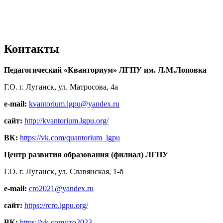
Контакты
Педагогический «Кванториум» ЛГПУ им. Л.М.Лоповка
Г.О. г. Луганск, ул. Матросова, 4а
e-mail:
kvantorium.lgpu@yandex.ru
сайт:
http://kvantorium.lgpu.org/
ВК:
https://vk.com/quantorium_lgpu
Центр развития образования (филиал) ЛГПУ
Г.О. г. Луганск, ул. Славянская, 1-б
e-mail:
cro2021@yandex.ru
сайт:
https://rcro.lgpu.org/
ВК:
https://vk.com/cro2023