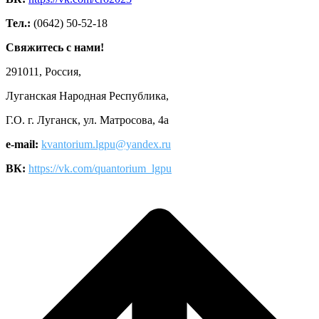
Тел.:
(0642) 50-52-18
Свяжитесь с нами!
291011, Россия,
Луганская Народная Республика,
Г.О. г. Луганск, ул. Матросова, 4а
e-mail:
kvantorium.lgpu@yandex.ru
ВК:
https://vk.com/quantorium_lgpu