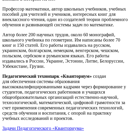
Профессор математики, автор школьных учебников, учебных
пособий для учителей и учеников, интересных книг для
внеклассного чтения, один из создателей теории проблемного
обучения и развивающей системы задач по математике.
Автор более 200 научных трудов, около 60 монографий,
школьного учебника по геометрии. Им написаны более 70
книг и 150 статей. Его работы издавались на русском,
украинском, болгарском, немецком, венгерском, чешском,
польском, сербском и румынском языках. Его работы
издавались в России, Украине, Эстонии, Литве, Белоруссии,
Узбекистане, Грузии.
Педагогический технопарк «Кванториум»
создан
для
обеспечения системы образования
высококвалифицированными кадрами через формирование у
студентов, педагогических работников и учащихся
общеобразовательных организаций естественно-научной,
технологической, математической, цифровой грамотности за
счет применения современных педагогических технологий,
средств обучения и воспитания, с опорой на практику
учебных исследований и проектов.
Задачи Педагогического «Кванториума»