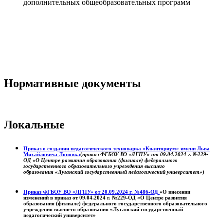
дополнительных общеобразовательных программ
Нормативные документы
Локальные
Приказ о создании педагогического технопарка «Кванториум» имени Льва
Михайловича Лоповка
(
приказ ФГБОУ ВО «ЛГПУ» от 09.04.2024 г. №229-
ОД «О Центре развития образования (филиале) федерального
государственного образовательного учреждения высшего
образования «Луганский государственный педагогический университет»
)
Приказ ФГБОУ ВО «ЛГПУ» от 20.09.2024 г. №486-ОД
«О внесении
изменений в приказ от 09.04.2024 г. №229-ОД «О Центре развития
образования (филиале) федерального государственного образовательного
учреждения высшего образования «Луганский государственный
педагогический университет»