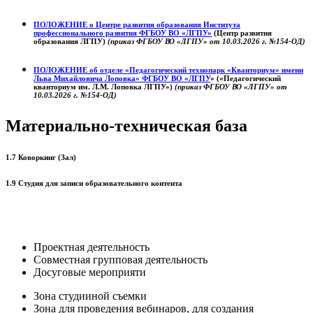
ПОЛОЖЕНИЕ о
Центре развития образования
Института
профессионального развития ФГБОУ ВО «ЛГПУ»
(Центр развития
образования ЛГПУ)
(приказ ФГБОУ ВО «ЛГПУ» от 10.03.2026 г. №154-ОД)
ПОЛОЖЕНИЕ об отделе «Педагогический технопарк «Кванториум» имени
Льва Михайловича Лоповка»
ФГБОУ ВО «ЛГПУ
» («Педагогический
кванториум им. Л.М. Лоповка ЛГПУ»)
(приказ ФГБОУ ВО «ЛГПУ» от
10.03.2026 г. №154-ОД)
Материально-техническая база
1.7 Коворкинг (Зал)
1.9 Студия для записи образовательного контента
Проектная деятельность
Совместная групповая деятельность
Досуговые мероприяти
Зона студииной съемки
Зона для проведения вебинаров, для создания