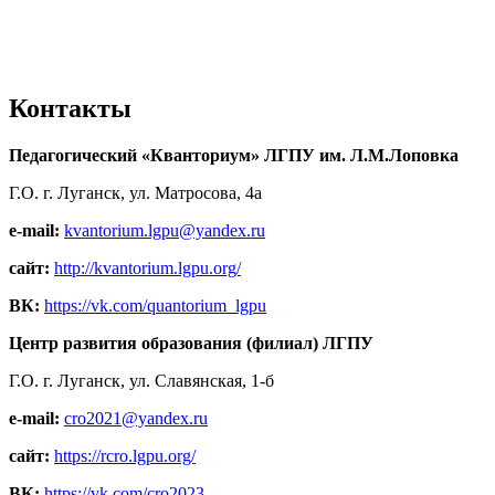
Контакты
Педагогический «Кванториум» ЛГПУ им. Л.М.Лоповка
Г.О. г. Луганск, ул. Матросова, 4а
e-mail:
kvantorium.lgpu@yandex.ru
сайт:
http://kvantorium.lgpu.org/
ВК:
https://vk.com/quantorium_lgpu
Центр развития образования (филиал) ЛГПУ
Г.О. г. Луганск, ул. Славянская, 1-б
e-mail:
cro2021@yandex.ru
сайт:
https://rcro.lgpu.org/
ВК:
https://vk.com/cro2023