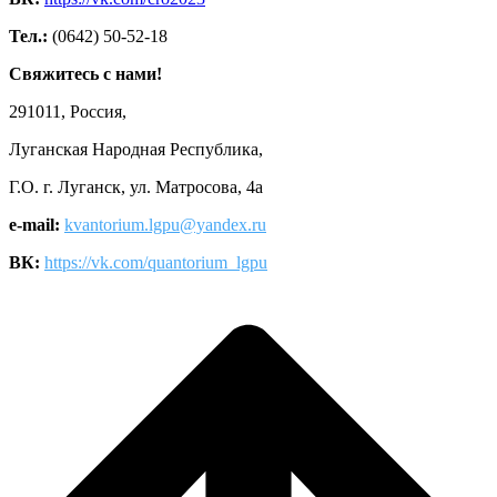
Тел.:
(0642) 50-52-18
Свяжитесь с нами!
291011, Россия,
Луганская Народная Республика,
Г.О. г. Луганск, ул. Матросова, 4а
e-mail:
kvantorium.lgpu@yandex.ru
ВК:
https://vk.com/quantorium_lgpu