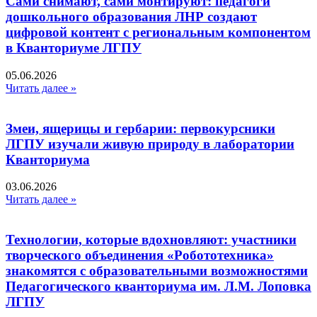
Сами снимают, сами монтируют: педагоги
дошкольного образования ЛНР создают
цифровой контент с региональным компонентом
в Кванториуме ЛГПУ​
05.06.2026
Читать далее »
Змеи, ящерицы и гербарии: первокурсники
ЛГПУ изучали живую природу в лаборатории
Кванториума
03.06.2026
Читать далее »
Технологии, которые вдохновляют: участники
творческого объединения «Робототехника»
знакомятся с образовательными возможностями
Педагогического кванториума им. Л.М. Лоповка
ЛГПУ