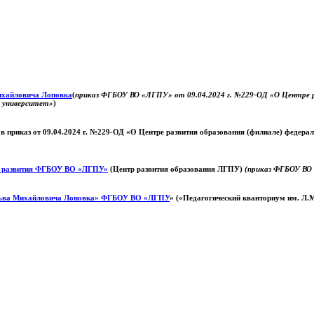
Михайловича Лоповка
(
приказ ФГБОУ ВО «ЛГПУ» от 09.04.2024 г. №229-ОД «О Центре ра
й университет»
)
 в приказ от 09.04.2024 г. №229-ОД «О Центре развития образования (филиале) федер
о развития ФГБОУ ВО «ЛГПУ»
(Центр развития образования ЛГПУ)
(приказ ФГБОУ ВО 
ьва Михайловича Лоповка»
ФГБОУ ВО «ЛГПУ
» («Педагогический кванториум им. Л