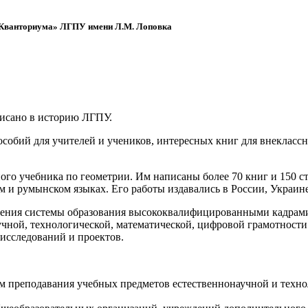
 «Кванториума» ЛГПУ имени Л.М. Лоповка
писано в историю ЛГПУ.
обий для учителей и учеников, интересных книг для внеклассно
ого учебника по геометрии. Им написаны более 70 книг и 150 ст
м и румынском языках. Его работы издавались в России, Украине
ения системы образования высококвалифицированными кадрами 
чной, технологической, математической, цифровой грамотности
х исследований и проектов.
ям преподавания учебных предметов естественнонаучной и техн