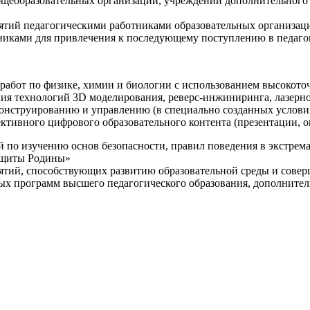
щеобразовательных организаций, учреждений дополнительного 
ятий педагогическими работниками образовательных организаци
никами для привлечения к последующему поступлению в педаго
 работ по физике, химии и биологии с использованием высокот
ния технологий 3D моделирования, реверс-инжиниринга, лазерн
конструированию и управлению (в специально созданных услов
ективного цифрового образовательного контента (презентации,
й по изучению основ безопасности, правил поведения в экстрем
защиты Родины»
иятий, способствующих развитию образовательной среды и сове
ных программ высшего педагогического образования, дополнит