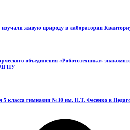
 изучали живую природу в лаборатории Квантор
орческого объединения «Робототехника» знакомят
а ЛГПУ
я 5 класса гимназии №30 им. Н.Т. Фесенко в Педа