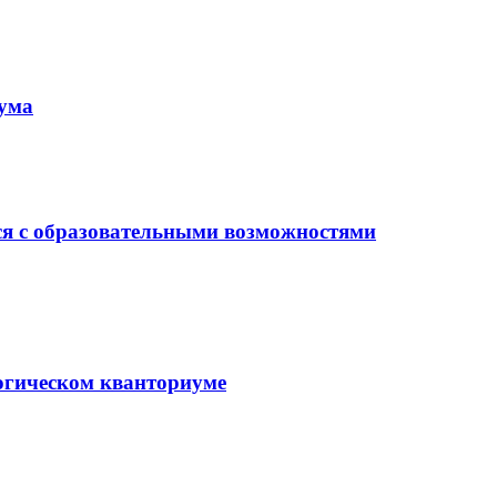
иума
ся с образовательными возможностями
гогическом кванториуме