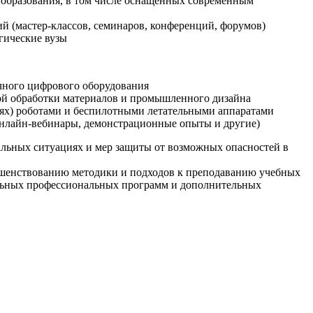
образования, в том числе оснащенных современным
й (мастер-классов, семинаров, конференций, форумов)
гические вузы
очного цифрового оборудования
ой обработки материалов и промышленного дизайна
иях) роботами и беспилотными летательными аппаратами
 онлайн-вебинары, демонстрационные опыты и другие)
альных ситуациях и мер защиты от возможных опасностей в
ршенствованию методики и подходов к преподаванию учебных
ельных профессиональных программ и дополнительных