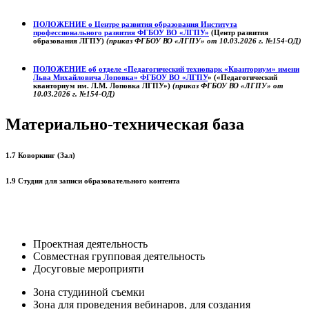
ПОЛОЖЕНИЕ о
Центре развития образования
Института
профессионального развития ФГБОУ ВО «ЛГПУ»
(Центр развития
образования ЛГПУ)
(приказ ФГБОУ ВО «ЛГПУ» от 10.03.2026 г. №154-ОД)
ПОЛОЖЕНИЕ об отделе «Педагогический технопарк «Кванториум» имени
Льва Михайловича Лоповка»
ФГБОУ ВО «ЛГПУ
» («Педагогический
кванториум им. Л.М. Лоповка ЛГПУ»)
(приказ ФГБОУ ВО «ЛГПУ» от
10.03.2026 г. №154-ОД)
Материально-техническая база
1.7 Коворкинг (Зал)
1.9 Студия для записи образовательного контента
Проектная деятельность
Совместная групповая деятельность
Досуговые мероприяти
Зона студииной съемки
Зона для проведения вебинаров, для создания