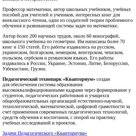
Профессор математики, автор школьных учебников, учебных
пособий для учителей и учеников, интересных книг для
внеклассного чтения, один из создателей теории проблемного
обучения и развивающей системы задач по математике.
Автор более 200 научных трудов, около 60 монографий,
школьного учебника по геометрии. Им написаны более 70
книг и 150 статей. Его работы издавались на русском,
украинском, болгарском, немецком, венгерском, чешском,
польском, сербском и румынском языках. Его работы
издавались в России, Украине, Эстонии, Литве, Белоруссии,
Узбекистане, Грузии.
Педагогический технопарк «Кванториум»
создан
для
обеспечения системы образования
высококвалифицированными кадрами через формирование у
студентов, педагогических работников и учащихся
общеобразовательных организаций естественно-научной,
технологической, математической, цифровой грамотности за
счет применения современных педагогических технологий,
средств обучения и воспитания, с опорой на практику
учебных исследований и проектов.
Задачи Педагогического «Кванториума»