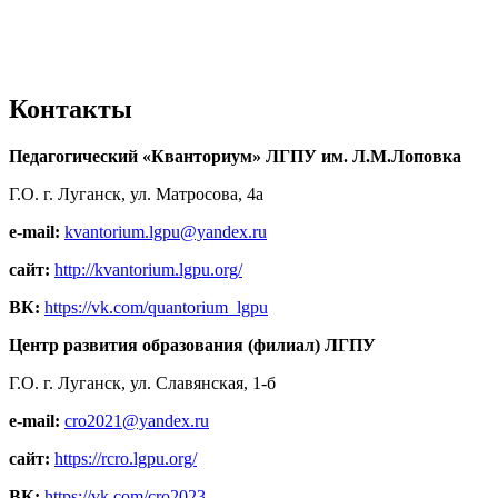
Контакты
Педагогический «Кванториум» ЛГПУ им. Л.М.Лоповка
Г.О. г. Луганск, ул. Матросова, 4а
e-mail:
kvantorium.lgpu@yandex.ru
сайт:
http://kvantorium.lgpu.org/
ВК:
https://vk.com/quantorium_lgpu
Центр развития образования (филиал) ЛГПУ
Г.О. г. Луганск, ул. Славянская, 1-б
e-mail:
cro2021@yandex.ru
сайт:
https://rcro.lgpu.org/
ВК:
https://vk.com/cro2023