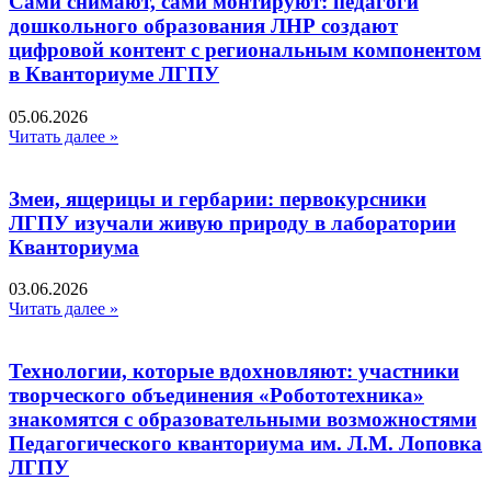
Сами снимают, сами монтируют: педагоги
дошкольного образования ЛНР создают
цифровой контент с региональным компонентом
в Кванториуме ЛГПУ​
05.06.2026
Читать далее »
Змеи, ящерицы и гербарии: первокурсники
ЛГПУ изучали живую природу в лаборатории
Кванториума
03.06.2026
Читать далее »
Технологии, которые вдохновляют: участники
творческого объединения «Робототехника»
знакомятся с образовательными возможностями
Педагогического кванториума им. Л.М. Лоповка
ЛГПУ