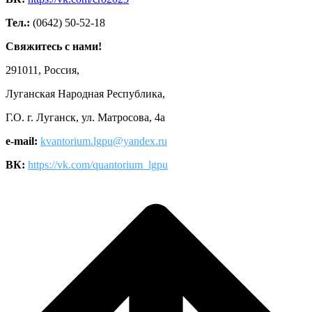
Тел.:
(0642) 50-52-18
Свяжитесь с нами!
291011, Россия,
Луганская Народная Республика,
Г.О. г. Луганск, ул. Матросова, 4а
e-mail:
kvantorium.lgpu@yandex.ru
ВК:
https://vk.com/quantorium_lgpu