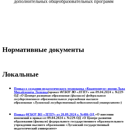
дополнительных общеобразовательных программ
Нормативные документы
Локальные
Приказ о создании педагогического технопарка «Кванториум» имени Льва
Михайловича Лоповка
(
приказ ФГБОУ ВО «ЛГПУ» от 09.04.2024 г. №229-
ОД «О Центре развития образования (филиале) федерального
государственного образовательного учреждения высшего
образования «Луганский государственный педагогический университет»
)
Приказ ФГБОУ ВО «ЛГПУ» от 20.09.2024 г. №486-ОД
«О внесении
изменений в приказ от 09.04.2024 г. №229-ОД «О Центре развития
образования (филиале) федерального государственного образовательного
учреждения высшего образования «Луганский государственный
педагогический университет»